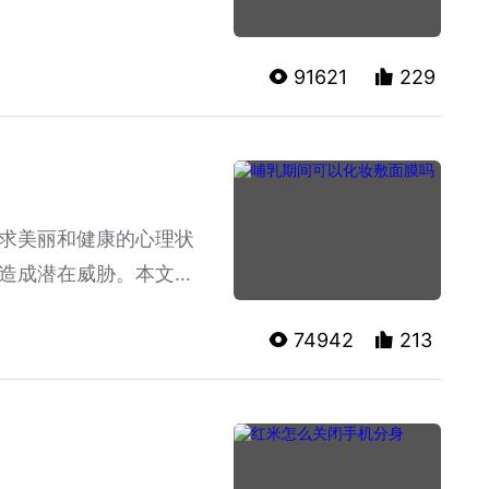
91621
229
求美丽和健康的心理状
造成潜在威胁。本文将
建议。
74942
213