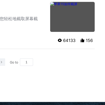
助您轻松地截取屏幕截
64133
156
Go to