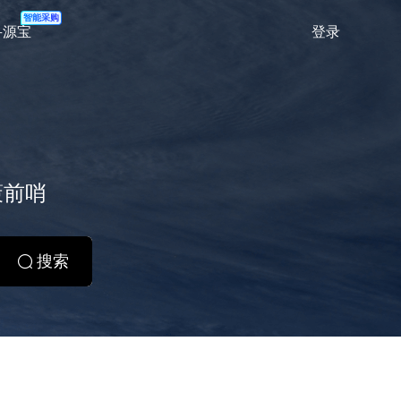
智能采购
登录
寻源宝
策前哨
搜索