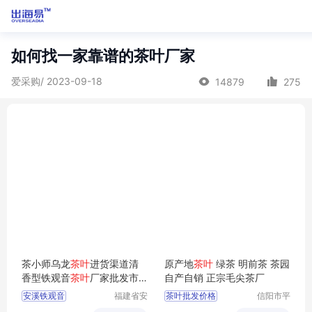
如何找一家靠谱的茶叶厂家
爱采购/ 2023-09-18
14879
275
茶小师乌龙
茶叶
进货渠道清
原产地
茶叶
绿茶 明前茶 茶园
香型铁观音
茶叶
厂家批发市
自产自销 正宗毛尖茶厂
场
安溪铁观音
福建省安
茶叶批发价格
信阳市平
溪茶小师
桥区怡品
乌龙茶叶进货渠道
茶叶厂家