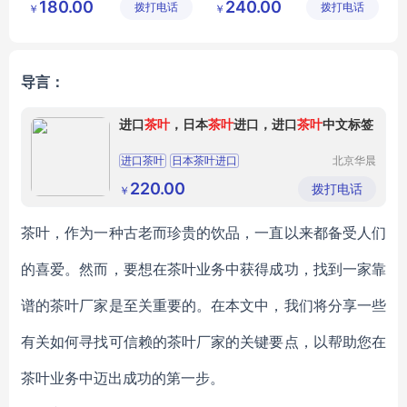
180.00
240.00
拨打电话
茶业有限
拨打电话
茶厂
￥
￥
特级浓香型铁观音茶叶批发厂家
茶叶行情报价
公司
茶叶批发厂家
茶叶供求
信阳毛尖
铁观音批发市场
导言：
进口
茶叶
，日本
茶叶
进口，进口
茶叶
中文标签
进口茶叶
日本茶叶进口
北京华晨
远洋国际
进口茶叶中文标签
日本进口茶叶
贸易有限
220.00
拨打电话
￥
责任公司
进口日本茶叶
茶叶，作为一种古老而珍贵的饮品，一直以来都备受人们
的喜爱。然而，要想在茶叶业务中获得成功，找到一家靠
谱的茶叶厂家是至关重要的。在本文中，我们将分享一些
有关如何寻找可信赖的茶叶厂家的关键要点，以帮助您在
茶叶业务中迈出成功的第一步。