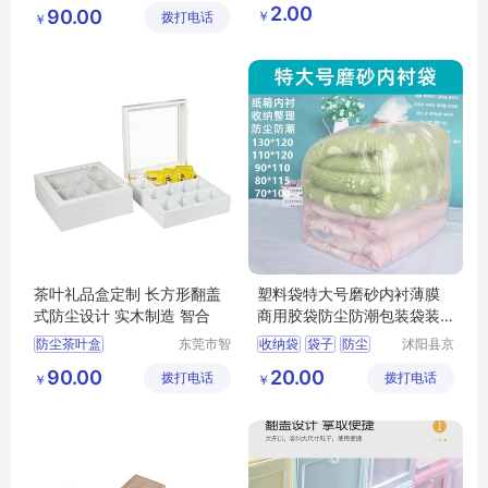
合木业有
港区芙乐
大容量茶叶盒
可折叠衣物
2.00
90.00
￥
拨打电话
限公司
鑫日用百
￥
茶叶收纳盒
杂物便携防尘
货店
防尘茶叶盒
茶叶盒
纳盒带盖折叠储物箱
茶叶礼品盒定制 长方形翻盖
塑料袋特大号磨砂内衬薄膜
式防尘设计 实木制造 智合
商用胶袋防尘防潮包装袋装
被子的收纳袋
防尘茶叶盒
东莞市智
收纳袋
袋子
防尘
沭阳县京
合木业有
碧百货中
大容量茶叶盒
防潮
整理袋
90.00
20.00
拨打电话
限公司
拨打电话
心
￥
￥
茶叶收纳盒
多功能茶叶盒
茶叶盒