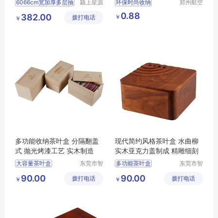
6066cm宽加厚多层抽
颍上星源
环保时尚收纳
郑州航空
科技发展
港区芙乐
手提袋子
0.88
382.00
￥
拨打电话
有限公司
鑫日用百
￥
超大容量防水收纳
货店
便携可折叠环保购物袋
购物袋印字印logo
多功能收纳茶叶盒 分隔翻盖
现代简约风格茶叶盒 水曲柳
式 抛光烤漆工艺 实木制造
实木亚克力盖制成 精雕细刻
大容量茶叶盒
东莞市智
多功能茶叶盒
东莞市智
合木业有
合木业有
茶叶收纳盒
大容量茶叶盒
茶叶盒
90.00
90.00
拨打电话
限公司
拨打电话
限公司
￥
￥
多功能茶叶盒
茶叶盒
防尘茶叶盒
防尘茶叶盒
茶叶收纳盒