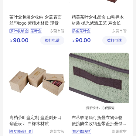
茶叶盒包装盒收纳 盒盖表面
精美茶叶盒礼品盒 山毛榉木
丝印logo 紫檀木材质 现货
材质 抛光烤漆工艺 寿命长
茶叶收纳盒
茶叶盒
东莞市智
防尘茶叶盒
东莞市智
合木业有
合木业有
防尘茶叶盒
大容量茶叶盒
茶叶盒
90.00
90.00
拨打电话
限公司
拨打电话
限公司
￥
￥
多功能茶叶盒
茶叶收纳盒
大容量茶叶盒
多功能茶叶盒
高档茶叶盒定制 盒盖斜开口
布艺收纳箱可折叠衣物杂物
翻盖设计 白橡木材质
便携防尘收纳盒带盖折叠储
物箱
多功能茶叶盒
东莞市智
布艺收纳箱
郑州航空