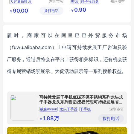
大容量茶叶盒
东莞市智
鞋盒
鞋子收纳盒
郑州航空
合木业有
港区芙乐
茶叶收纳盒
茶叶盒
办公透明塑料鞋盒
0.90
90.00
￥
拨打电话
限公司
鑫日用百
￥
多功能茶叶盒
防尘防潮收纳翻盖抽屉式简易鞋盒
货店
防尘茶叶盒
届时，商家可以在阿里巴巴外贸服务市场
（
fuwu.alibaba.com）上申请可持续发展工厂咨询及验
厂服务，通过后将会在平台上获得相关标识，还有机会获
得专属营销场景展示、大促活动展示等一系列搜推权益。
可持续发展干手机低碳环保不锈钢系列龙头式
干手器龙头系列售后授权代理可持续发展省纸
神器戴森dyson
戴森dyson
龙头干手器
干手机
深圳市轩
亚泰科技
胖东来龙头
万象城干手器
有限公司
1.88万
拨打电话
￥