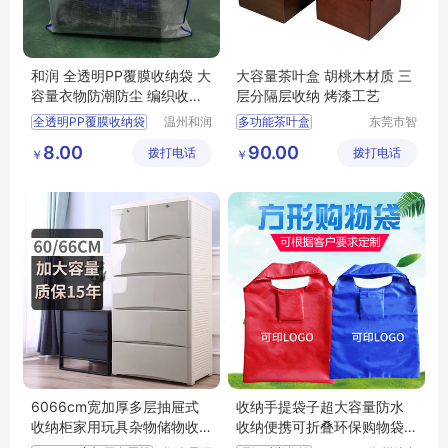
和润 全透明PP覆膜收纳袋 大
大容量茶叶盒 胡桃木材质 三
容量衣物防潮防尘 编织收纳
层分隔层收纳 烤漆工艺
包 现货
全透明PP覆膜收纳袋
温州和润
多功能茶叶盒
东莞市智
包装有限
合木业有
大容量
防潮防尘
大容量茶叶盒
8.00
90.00
拨打电话
公司
拨打电话
限公司
￥
￥
编织收纳包
收纳袋
茶叶收纳盒
茶叶盒
防尘茶叶盒
6066cm宽加厚多层抽屉式
收纳手提袋子超大容量防水
收纳柜家用玩具杂物储物收
收纳便携可折叠环保购物袋
纳柜子整理箱
印字印logo