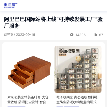
阿里巴巴国际站将上线“可持续发展工厂”验
厂服务
赵艺兵/ 2023-09-16
14306
67
木制包装盒精美茶叶盒 大容
鞋子收纳盒 办公透明塑料鞋
量收纳 防滑防尘设计 智合
盒防尘防潮收纳翻盖抽屉式
简易鞋盒