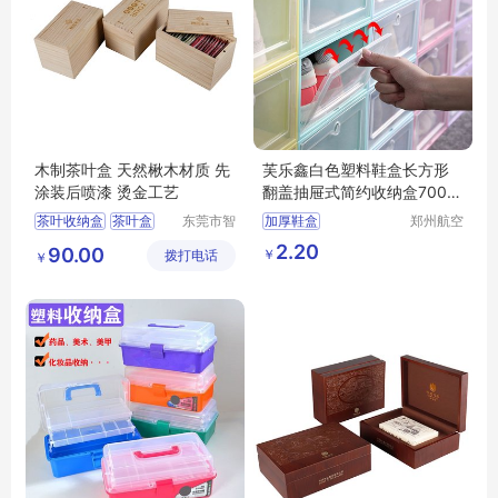
木制茶叶盒 天然楸木材质 先
芙乐鑫白色塑料鞋盒长方形
涂装后喷漆 烫金工艺
翻盖抽屉式简约收纳盒700毫
升
茶叶收纳盒
茶叶盒
东莞市智
加厚鞋盒
郑州航空
合木业有
港区芙乐
大容量茶叶盒
透明鞋盒塑料翻盖抽屉式
2.20
90.00
￥
拨打电话
限公司
鑫日用百
￥
多功能茶叶盒
收纳盒
货店
防尘茶叶盒