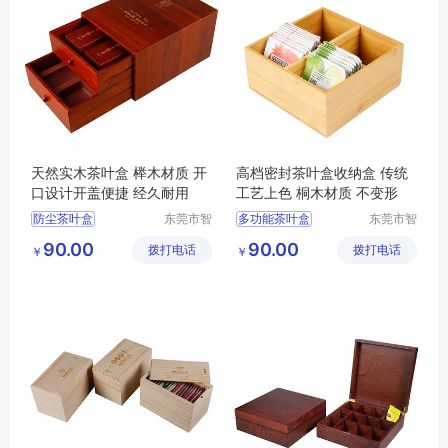
天然实木茶叶盒 榉木材质 开
高档密封茶叶盒收纳盒 传统
口设计开盖便捷 经久耐用
工艺上色 桐木材质 不变形
防尘茶叶盒
东莞市智
多功能茶叶盒
东莞市智
合木业有
合木业有
大容量茶叶盒
茶叶收纳盒
90.00
90.00
拨打电话
限公司
拨打电话
限公司
￥
￥
多功能茶叶盒
防尘茶叶盒
茶叶收纳盒
茶叶盒
大容量茶叶盒
茶叶盒