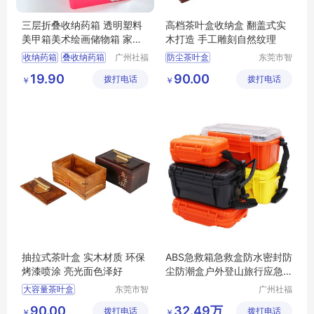
三层折叠收纳药箱 透明塑料
高档茶叶盒收纳盒 翻盖式实
美甲箱美术绘画储物箱 家用
木打造 手工雕刻自然纹理
药品收纳箱
收纳药箱
叠收纳药箱
广州社福
防尘茶叶盒
东莞市智
耐医疗器
合木业有
收纳箱
三层药箱
大容量茶叶盒
19.90
90.00
拨打电话
械有限公
拨打电话
限公司
￥
￥
储物箱
茶叶收纳盒
司
多功能茶叶盒
茶叶盒
抽拉式茶叶盒 实木材质 环保
ABS急救箱急救盒防水密封防
烤漆喷涂 亮光面色泽好
尘防潮盒户外登山旅行应急
配件收纳盒
大容量茶叶盒
东莞市智
广州社福
合木业有
耐医疗器
茶叶收纳盒
90.00
32.49万
拨打电话
限公司
拨打电话
械有限公
￥
￥