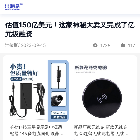
估值150亿美元！这家神秘大卖又完成了亿
元级融资
洪敏斯/ 2023-09-15
1735
117
菲勒科技三星显示器电源适
新品厂家无线充 新款无线充
配器 14V多电流圆孔 液晶台
电 Qi超薄无线充电器 无线蓝
式通用适配
牙充电源定制logo