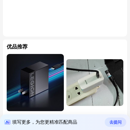
优品推荐
【】联想拯救者C135W氮化
远景公司专注库存充电器回
填写更多，为您更精准匹配商品
镓笔记本电脑适配器TypeC
收 惠州上门回收电脑充电
去提问
器、电源适配器
阜阳菲勒
充电器回收
深圳远景