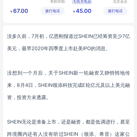
阜阳菲勒
无线充电器
北京金企
科技有限
定制科技
超薄无线充电器
67.00
45.00
拨打电话
公司
拨打电话
有限公司
￥
￥
新款无线充电器
新款充电器
厂家充电器
没多久前，
7月初，亿恩刚报道过SHEIN已经筹资至少7亿
美元，最早2020年四季度上市赴美IPO的消息。
没想到一个月后，关于
SHEIN新一轮融资又静悄悄地传
来，8月4日，SHEIN领添科技完成E轮亿元及以上美元融
资，投资方未透露。
SHEIN无论是准备上市，还是融资，都是低调进行，甚至
跨境圈内还有人没有听过SHEIN（领添、希音）这家公