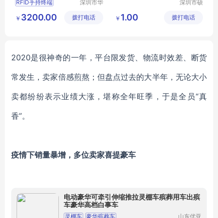
RFID手持终端
深圳市华
深圳市硕
翔天诚科
远科技有
RFID数据采集器
3200.00
1.00
拨打电话
技有限公
拨打电话
限公司
￥
￥
RFID盘点机
司
超高频手持终端
超高频手持盘点机
2020是很神奇的一年，平台限发货、物流时效差、断货
常发生，卖家倍感煎熬；但盘点过去的大半年，无论大小
卖都纷纷表示业绩大涨，堪称全年旺季，于是全员“真
香”。
疫情下销量暴增，多位卖家喜提豪车
电动豪华可牵引伸缩推拉灵棚车殡葬用车出殡
车豪华高档白事车
灵棚车
豪华殡葬车
山东优亚