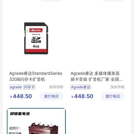
Agrade睿达StandardSeries
Agrade睿达 多媒体播发器
32GB闪存卡扩音机
插卡音箱 扩音机厂家 全国供
应
agrade
闪存卡
深圳市联
Agrade睿达
深圳市联
乐实业有
乐实业有
扩音机
多媒体播发器
448.50
448.50
拨打电话
限公司
拨打电话
限公司
￥
￥
插卡音箱