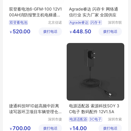
双登蓄电池6-GFM-100 12V1
Agrade睿达 闪存卡 网络通
00AH消防报警主机电梯通讯
信行业 实力厂家 全国供应
应急UPS电源
双登蓄电池
北京信诺
Agrade睿达
闪存卡
深圳市联
盛源科技
乐实业有
双登铅酸蓄电池
网络通信行业
520.00
448.50
拨打电话
有限公司
拨打电话
限公司
￥
￥
双登电池6
GFM
100
双登6
12V100AH
捷通科技RFID超高频中距离
电源适配器 索源科技SOY 3
读写器环卫项目车辆管理仓
C电子 数码配件 12V1.5A
储物流
深圳市捷
电源适配器
3C电子
深圳市索
通科技有
源科技有
数码配件
12V1
5A
700.00
14.00
拨打电话
限公司
拨打电话
限公司
￥
￥