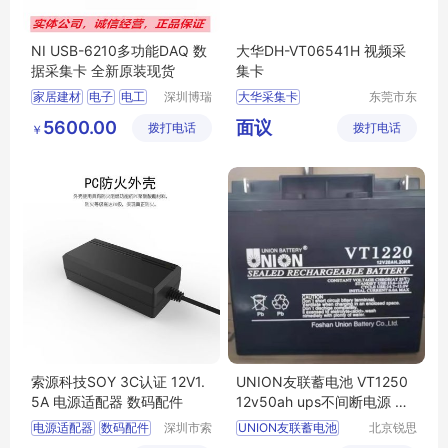
NI USB-6210多功能DAQ 数
大华DH-VT06541H 视频采
据采集卡 全新原装现货
集卡
家居建材
电子
电工
深圳博瑞
大华采集卡
东莞市东
图电子科
城奔月电
其它
视频采集卡
DH
5600.00
面议
拨打电话
技有限公
拨打电话
子配件店
￥
VT06541H
司
索源科技SOY 3C认证 12V1.
UNION友联蓄电池 VT1250
5A 电源适配器 数码配件
12v50ah ups不间断电源 消
防主机 医疗设备
电源适配器
数码配件
深圳市索
UNION友联蓄电池
北京锐思
源科技有
特电源科
VT1250
12v50ah