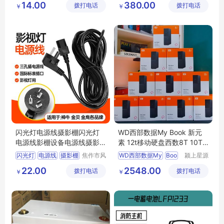
14.00
380.00
拨打电话
限公司
拨打电话
技有限公
￥
￥
ups不间断电源
司
医疗设备
闪光灯电源线摄影棚闪光灯
WD西部数据My Book 新元
电源线影棚设备电源线摄影
素 12t移动硬盘西数8T 10T
器材摄影
NAS氦气
闪光灯
电源线
摄影棚
焦作市风
WD西部数据My
Boo
颍上星源
清扬贸易
科技发展
22.00
2548.00
拨打电话
有限公司
拨打电话
有限公司
￥
￥