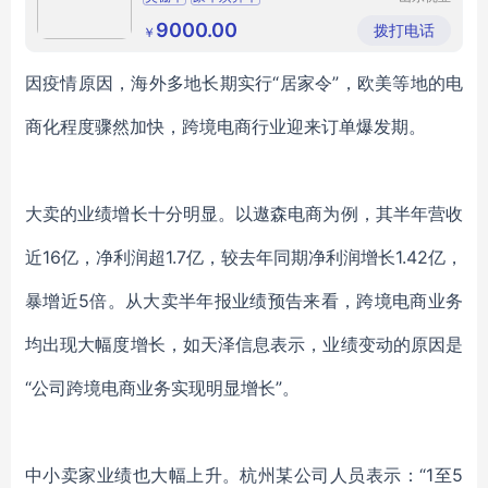
车业有限
公司
9000.00
拨打电话
￥
因疫情原因，海外多地长期实行
“居家令”，欧美等地的电
商化程度骤然加快，跨境电商行业迎来订单爆发期。
大卖的业绩增长十分明显。以遨森电商为例，其半年营收
近
16亿，净利润超1.7亿，较去年同期净利润增长1.42亿，
暴增近5倍。从大卖半年报业绩预告来看，跨境电商业务
均出现大幅度增长，如天泽信息表示，业绩变动的原因是
“公司跨境电商业务实现明显增长”。
中小卖家业绩也大幅上升。杭州某公司人员表示：
“1至5