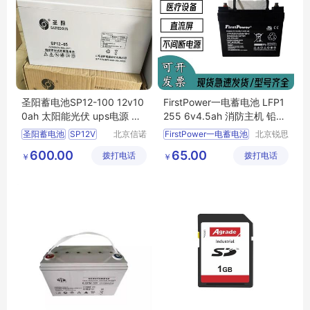
圣阳蓄电池SP12-100 12v10
FirstPower一电蓄电池 LFP1
0ah 太阳能光伏 ups电源 正
255 6v4.5ah 消防主机 铅酸
品
免维护 原装正品
圣阳蓄电池
SP12V
北京信诺
FirstPower一电蓄电池
北京锐思
盛源科技
特电源科
100
12v100ah
LFP1255
6v4
5ah
600.00
65.00
拨打电话
有限公司
拨打电话
技有限公
￥
￥
太阳能光伏
消防主机
铅酸免维护
司