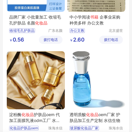
品牌厂家 小批量加工 收缩毛
中小学阅读
书籍
企事业采购
孔护肤品 名颜
化妆品
种类多样 办公文教
收缩毛孔护肤品
广东名颜
办公文教
北京盛世
化妆品有
文博文化
化妆品贴牌加工
0.56
2.60
拨打电话
限公司
拨打电话
传播中心
￥
￥
护肤品定制贴牌
化妆品OEM代加工
化妆品OEM贴牌
淀粉酶
化妆品
护肤品oem 代
透明质酸
化妆品
oem厂家 护
加工面膜乳液odm工厂 水信
肤品加工生产定制 水信生物
生物
化妆品护肤品oem
珠海水信
玻尿酸化妆品厂家
珠海水信