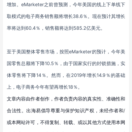
增加。
eMarketer
之前曾预测，今年美国的
线上下单线下
取模式的
电子商务销售额将增长
38.6％。现在预计
其
增长
率将达到
60.4％，销售额将达到585.2亿美元。
至于
美国
整体
零售
市场，
按照
eMarketer的预计，
今年美
国零售总额将下降
10.5％，由于
国家实行的封锁
措施，实
体零售将下降
14％。然而，在2019年增长14.9％
的基础
上，
电子商务
今年
有望
再
增长
18％。
文章内容由作者创作，作者负责内容的真实性、准确性和
合法性。出海易倡导尊重与保护知识产权，未经作者和/
或本网站许可，不得复制、转载、或以其他方式使用本网