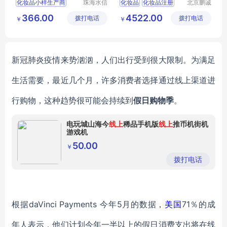
化妆品小样生产商
珠海水信
化妆品
化妆品注册
北京鹏诚
生物科技
迅捷信息
广东化妆品oem厂家
进口化妆品备案
366.00
4522.00
拨打电话
有限公司
拨打电话
咨询有限
￥
￥
化妆品生产厂址
公司
珠海化妆品oem
工厂oem护肤品
新冠肺炎疫情来势汹汹，人们出行受到很大限制。为满足
生活需要，
最近几个月，许多消费者
选择通过线上渠道进
行购物
，这种趋势很可能会持续到
假日购物季
。
电玩城山海今
线上
稀品手机版
线上
推币机街机
游戏机
50.00
￥
拨打电话
根据
daVinci Payments
今
年5月的数据，
美国
71％的成
年人表示，他们计划今年
一半以上的假日消费支出将在线