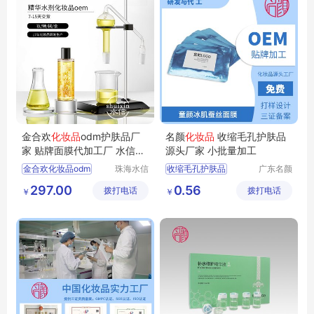
金合欢
化妆品
odm护肤品厂
名颜
化妆品
收缩毛孔护肤品
家 贴牌面膜代加工厂 水信生
源头厂家 小批量加工
物
金合欢化妆品odm
珠海水信
收缩毛孔护肤品
广东名颜
生物科技
化妆品有
化妆品护肤品厂家
护肤品贴牌加工
297.00
0.56
拨打电话
有限公司
拨打电话
限公司
￥
￥
护肤品oem
化妆品定制
化妆品oem厂家
化妆品OEM
水信生物
化妆品加工