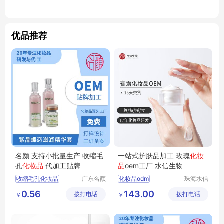
优品推荐
名颜 支持小批量生产 收缩毛
一站式护肤品加工 玫瑰
化妆
孔
化妆品
代加工贴牌
品
oem工厂 水信生物
收缩毛孔化妆品
广东名颜
化妆品odm
珠海水信
化妆品有
生物科技
化妆品贴牌加工
化妆品护肤品厂家
0.56
143.00
拨打电话
限公司
拨打电话
有限公司
￥
￥
化妆品OEM
化妆品研发
化妆品OEM贴牌
加工生产护肤品
化妆品贴牌
水信生物