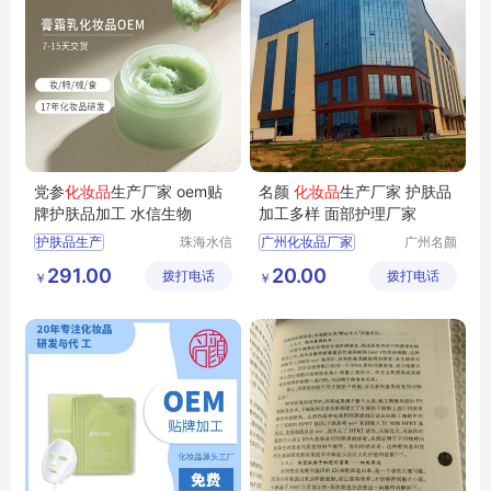
党参
化妆品
生产厂家 oem贴
名颜
化妆品
生产厂家 护肤品
牌护肤品加工 水信生物
加工多样 面部护理厂家
护肤品生产
珠海水信
广州化妆品厂家
广州名颜
生物科技
化妆品有
化妆品生产商
化妆品代加工
291.00
20.00
拨打电话
有限公司
拨打电话
限公司
￥
￥
贴牌代加工护肤品
护肤品加工
化妆品生产厂家
化妆品生产厂家
党参化妆品生产厂家