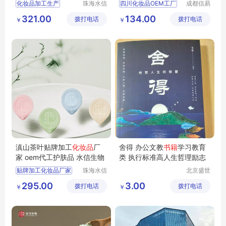
物
化妆品加工生产
珠海水信
四川化妆品OEM工厂
成都信易
生物科技
凯威医疗
化妆品oem代加工代工
化妆品OEM工厂
321.00
134.00
拨打电话
有限公司
拨打电话
器械有限
￥
￥
芦荟加工化妆品厂家
护肤品代加工
公司
功效化妆品厂家
四川化妆品代工
护肤品品牌OEM厂家
OEM工厂
滇山茶叶贴牌加工
化妆品
厂
舍得 办公文教
书籍
学习教育
家 oem代工护肤品 水信生物
类 执行标准高人生哲理励志
贴牌加工化妆品厂家
珠海水信
北京盛世
生物科技
文博文化
化妆品生产
295.00
3.00
拨打电话
有限公司
拨打电话
传播中心
￥
￥
odm化妆品代加工
正规化妆品代加工
oem代工护肤品