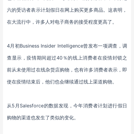
六
的受访者表示
计划
假日
在网上购
买更多商品
。这表明，
在大流行中，许多人对电子商务
的接受程度更高了
。
4月初
Business Insider Intelligence
曾
发布
一项
调查
，
调
查
显示，疫情期间超过
40％的
线上
消费者在疫情封锁之
前从未使用过在线杂货店购物，也有许多消费者表示，即
使在疫情结束后，他们也会继续通过线上渠道购物。
从
5月
Salesforce
的
数据
发现
，今年
消费者计划进行
假日
购物
的渠道
也发生了类似的变化。