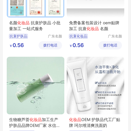
名颜
化妆品
抗衰护肤品 小批
免费备案包装设计 oem贴牌
量加工 一站式服务
加工 抗衰
化妆品
名颜
抗衰护肤品
广东名颜
抗衰化妆品
广东名颜
化妆品有
化妆品有
化妆品加工
化妆品OEM
0.56
0.56
拨打电话
限公司
拨打电话
限公司
￥
￥
化妆品OEM
化妆品OEM贴牌
化妆品定制
护肤品代加工
护肤品定制贴牌
护肤品OEM
生物糖芦荟
化妆品
加工生产
化妆品
OEM 护肤品代工厂贴
护肤品品牌OEM厂家 水信生
牌 珂尔维清爽洗面奶