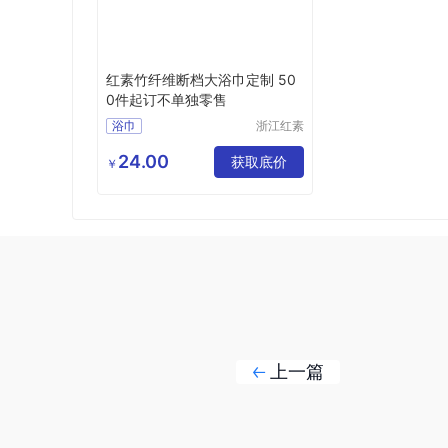
红素竹纤维断档大浴巾定制 50
0件起订不单独零售
浴巾
浙江红素
实业有限
公司
24.00
获取底价
￥
上一篇