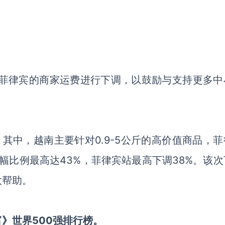
菲律宾的商家运费进行下调，
以鼓励与支持
更多中
。
其中，越南主要针对
0.9-5公斤的高价值商品，
幅比例最高达
43%，菲律宾站最高下调38%。
该次
大帮助。
富》世界
500强排行榜。