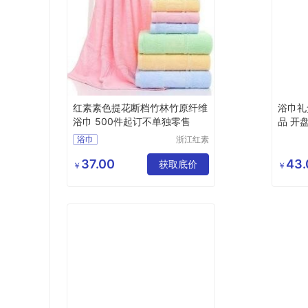
红素素色提花断档竹林竹原纤维
浴巾礼盒
浴巾 500件起订不单独零售
品 开盘
-26
浴巾
浙江红素
实业有限
公司
37.00
43.
获取底价
￥
￥