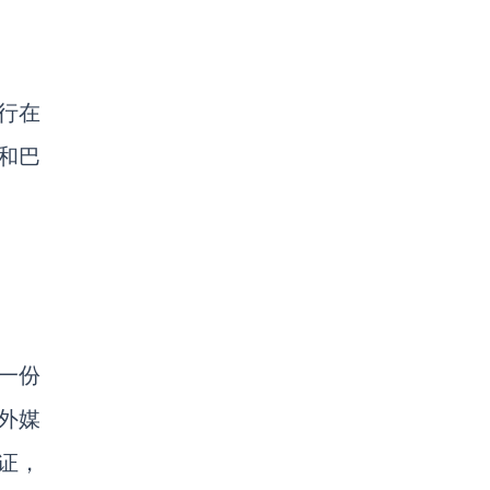
进行在
哥和巴
一份
外媒
证，