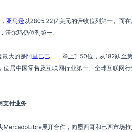
中，
亚马逊
以2805.22亿美元的营收位列第一。
而
在
，沃尔玛
仍
位列第一。
度最大的是
阿里巴巴
，
一举上升
50
位，从
182跃
至
2名，位居中国零售及互联网行业第一、全球互联网行
广电商支付业务
头MercadoLibre展开合作，向墨西哥和巴西市场