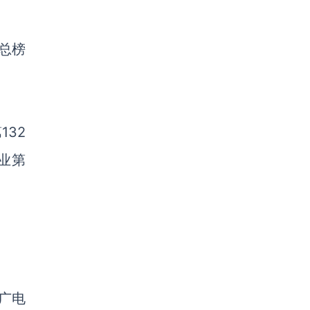
总榜
第
132
业第
推广电