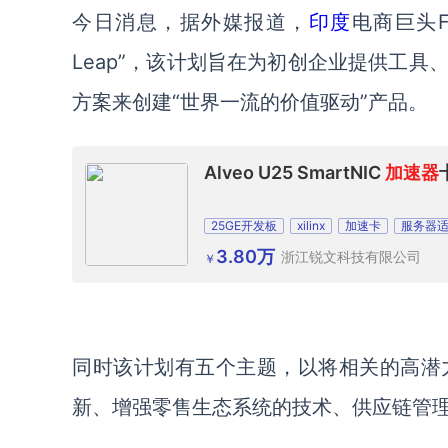
今日消息，
据外媒报道，
印度
电商巨头
F
Leap”，
该计划
旨在
为初创企业
提供工具
方案来创建
“世界一流的价值驱动”产品。
Alveo U25 SmartNIC
加速器
25GE开发板
xilinx
加速卡
服务器
3.80万
浙江锐文科技有限公司
￥
同时该计划有五个主题，
以将相关的高潜
新、增强零售生态系统的技术、供应链管