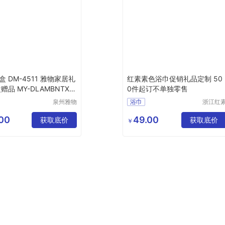
 DM-4511 雅物家居礼
红素素色浴巾促销礼品定制 50
赠品 MY-DLAMBNTX-Y
0件起订不单独零售
泉州雅物
浴巾
浙江红
贸易有限
实业有
公司
公司
00
49.00
获取底价
获取底价
￥