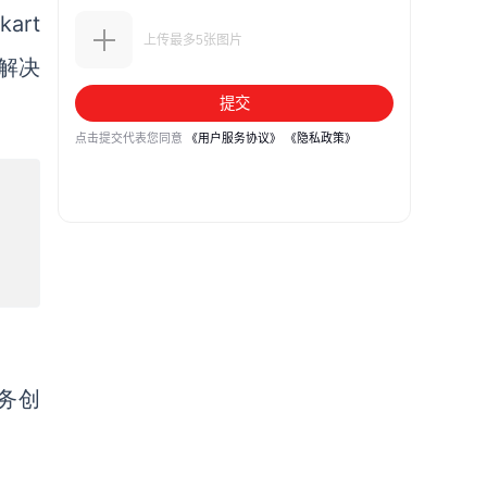
pkart
解决
务创