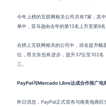
今年上榜的互联网相关公司共有
7家，其
单中，亚马逊由去年的第
13名
上升
至第
9
名
在榜上互联网相关的公司中
，排名提升幅
位，
而
京东
也有进步，
提升
37位至10
三。
PayPal与Mercado Libre达成合作推
昨日消息
，
PayPal正式宣布与南美电商巨