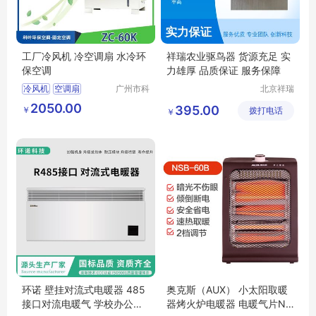
工厂冷风机 冷空调扇 水冷环
祥瑞农业驱鸟器 货源充足 实
保空调
力雄厚 品质保证 服务保障
冷风机
空调扇
广州市科
北京祥瑞
叶环保科
兴科科技
2050.00
395.00
￥
技有限公
拨打电话
有限公司
￥
司
环诺 壁挂对流式电暖器 485
奥克斯（AUX） 小太阳取暖
接口对流电暖气 学校办公变
器烤火炉电暖器 电暖气片NS