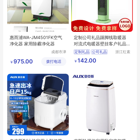
惠而浦WA-JM4501FK空气
定制公司礼品踢脚线取暖器
净化器 家用除霾净化器
对流式电暖器壁挂客户礼品
小家电定制
成都市津
定制礼品
公司礼品
浙江红素
津周到科
实业有限
电暖器
客户礼品
142.00
975.00
￥
拨打电话
技有限公
公司
￥
小家电定制
司