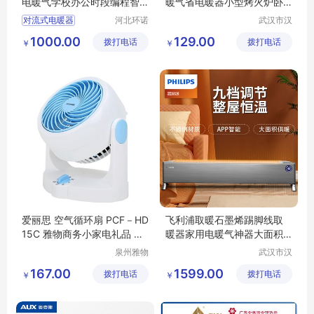
电暖气学校办公时段编程智
暖气省电暖器小型烤火炉卧
能恒温取暖器
室面积T200FR
对流式电暖器
河北环诺
武汉市汉
节能科技
阳青泽电
对流式电暖气
1000.00
129.00
拨打电话
有限公司
拨打电话
器销售行
￥
￥
环诺电暖器
（个体工
宿舍电暖器
商户）
爱丽思 空气循环扇 PCF－HD
飞利浦取暖石墨烯踢脚线取
15C 雅物商务小家电礼品 MY
暖器家用电暖气神器大面积
-ALSOYM-L5-01
热风机5144KS
泉州雅物
武汉市汉
贸易有限
阳青泽电
167.00
1599.00
拨打电话
公司
拨打电话
器销售行
￥
￥
（个体工
商户）