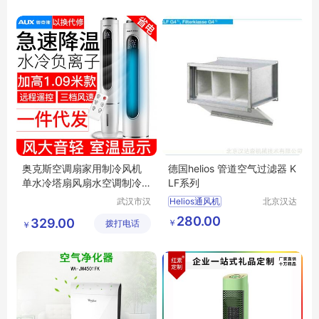
商户）
奥克斯空调扇家用制冷风机
德国helios 管道空气过滤器 K
单水冷塔扇风扇水空调制冷
LF系列
器FT-TS45CR
武汉市汉
Helios通风机
北京汉达
阳青泽电
森机械技
heliosventilatoren
280.00
329.00
￥
拨打电话
器销售行
术有限公
￥
德国Helios
（个体工
司
商户）