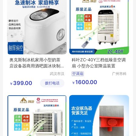
奥克斯制冰机家用小型奶茶
科叶ZC-40Y三档低噪音空调
店设备器商用酒吧圆冰块制
扇 小型办公室降温装置
作机宿舍迷你
武汉市汉
空调扇
广州市科
阳青泽电
叶环保科
1600.00
399.00
￥
拨打电话
器销售行
技有限公
￥
（个体工
司
商户）