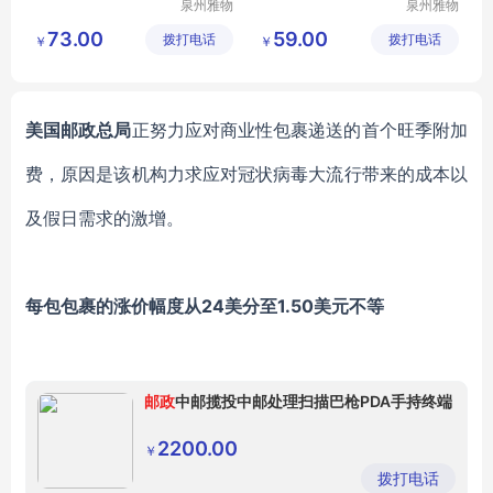
泉州雅物
泉州雅物
贸易有限
贸易有限
73.00
59.00
拨打电话
公司
拨打电话
公司
￥
￥
美国邮政总局
正努力应对商业性包裹递送的首个旺季附加
费，原因是该机构力求应对冠状病毒大流行带来的成本以
及假日需求的激增。
每包包裹的涨价幅度从
24美分至1.50美元不等
邮政
中邮揽投中邮处理扫描巴枪PDA手持终端
2200.00
￥
拨打电话