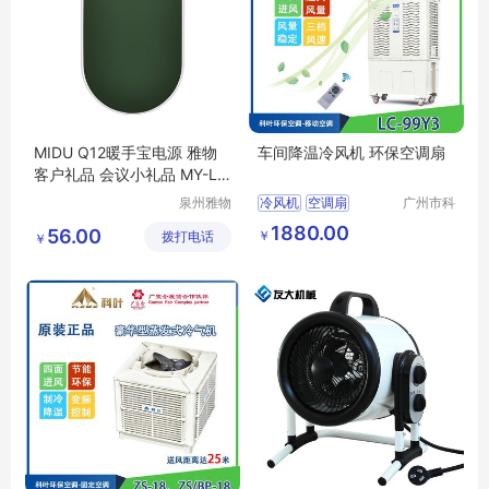
MIDU Q12暖手宝电源 雅物
车间降温冷风机 环保空调扇
客户礼品 会议小礼品 MY-LX
WH-L5-21
泉州雅物
冷风机
空调扇
广州市科
贸易有限
叶环保科
1880.00
56.00
￥
拨打电话
公司
技有限公
￥
司