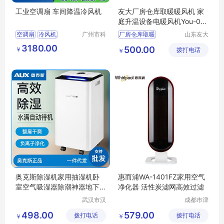
工业空调扇 车间降温冷风机
友大厂房仓库取暖暖风机 家
庭升温设备电暖风机You-00
5
空调扇
冷风机
广州市科
厂房仓库取暖
山东友大
叶环保科
机械制造
3180.00
500.00
￥
技有限公
拨打电话
有限公司
￥
司
奥克斯除湿机家用抽湿机卧
惠而浦WA-1401FZ家用空气
室空气吸湿器除潮神器地下
净化器 活性炭滤网高效过滤
室大功率01W
武汉市汉
成都市津
阳青泽电
津周到科
498.00
579.00
拨打电话
器销售行
拨打电话
技有限公
￥
￥
（个体工
司