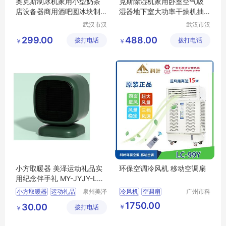
奥克斯制冰机家用小型奶茶
克斯除湿机家用卧室空气吸
店设备器商用酒吧圆冰块制
湿器地下室大功率干燥机抽
作机DBJ-10X
湿D10AFDR2V6
武汉市汉
武汉市汉
阳青泽电
阳青泽电
299.00
488.00
拨打电话
器销售行
拨打电话
器销售行
￥
￥
（个体工
（个体工
商户）
商户）
小方取暖器 美泽运动礼品实
环保空调冷风机 移动空调扇
用纪念伴手礼 MY-JYJY-L5-
29
小方取暖器
运动礼品
泉州美泽
冷风机
空调扇
广州市科
贸易有限
叶环保科
实用纪念
伴手礼
MY
1750.00
30.00
￥
拨打电话
公司
技有限公
￥
JYJY
L5
29
司