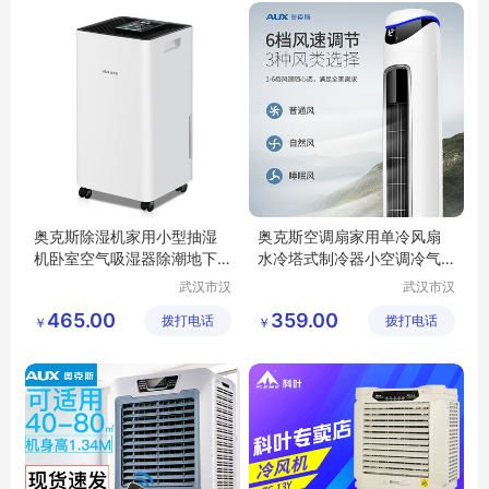
奥克斯除湿机家用小型抽湿
奥克斯空调扇家用单冷风扇
机卧室空气吸湿器除潮地下
水冷塔式制冷器小空调冷气
室大功率02N
机宿舍45DRG
武汉市汉
武汉市汉
阳青泽电
阳青泽电
465.00
359.00
拨打电话
器销售行
拨打电话
器销售行
￥
￥
（个体工
（个体工
商户）
商户）