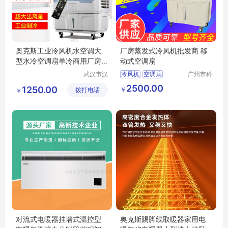
奥克斯工业冷风机水空调大
厂房蒸发式冷风机批发商 移
型水冷空调扇单冷商用厂房
动式空调扇
冷风扇L55GY
武汉市汉
冷风机
空调扇
广州市科
阳青泽电
叶环保科
2500.00
1250.00
￥
拨打电话
器销售行
技有限公
￥
（个体工
司
商户）
对流式电暖器挂墙式温控型
奥克斯踢脚线取暖器家用电