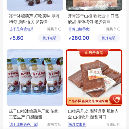
冻干冰糖葫芦 好吃美味 厚薄
开胃冻干山楂 软硬适中 口感
均匀 质酥适度 发货快
酸甜 厚薄均匀 老少皆宜
冻干芝麻糖葫芦
潍坊市旺
开胃山楂零食
潍坊市旺
民果蔬有
民果蔬有
冻干山楂冰糖葫芦
山楂零食
5.60
280.00
拨打电话
限公司
拨打电话
限公司
￥
￥
冻干冰糖葫芦
冻干山楂厂家
冻干山楂冰糖葫芦厂家
冻干山楂批发
冻干冰糖葫芦厂家
开胃冻干山楂
冻干山楂冰糖葫芦厂家 传统
山楂果丹皮 质酥适度 规格齐
工艺生产 口感酸甜
全 山楂软片 酸甜可口
冻干冰糖葫芦厂家
潍坊市旺
果丹皮出售
青州山丹
民果蔬有
丹食品有