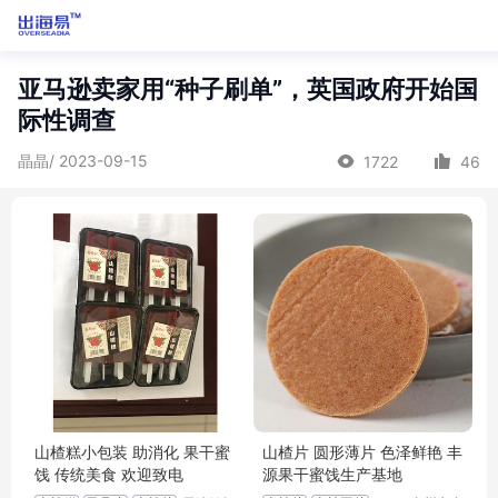
亚马逊卖家用“种子刷单”，英国政府开始国
际性调查
晶晶/ 2023-09-15
1722
46
山楂糕小包装 助消化 果干蜜
山楂片 圆形薄片 色泽鲜艳 丰
饯 传统美食 欢迎致电
源果干蜜饯生产基地