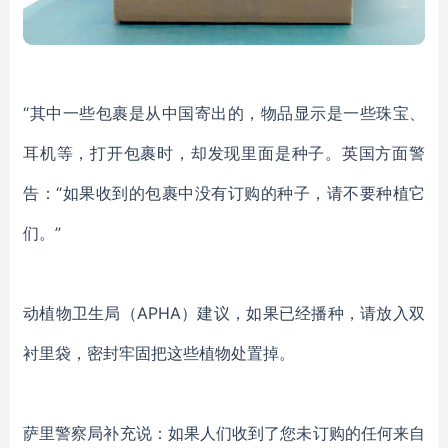
“其中一些包裹是从中国寄出的，物品
显示是一些
珠宝
、
耳机等，打开包裹时，却
发现
里面是
种子。
英国方面警
告：
“如果收到的包裹中没有订购的种子，请不要种植它
们。”
动植物卫生局（
APHA
）建议，如果已经播种，请放入双
衬里袋
，
密封牢固
把这些植物
处置
掉。
萨里警察局补充说：如果
人们
收到了您未订购的任何来自