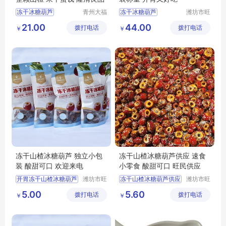
冻干冰糖葫芦
青州大福
冻干冰糖葫芦
潍坊市旺
门农业发
民果蔬有
冰糖葫芦
山楂制品
冻干冰糖葫芦批发
21.00
44.00
拨打电话
展有限公
拨打电话
限公司
￥
￥
果干蜜饯
冻干冰糖葫芦价格
司
冻干冰糖葫芦价格
冻干冰糖葫芦厂家
山楂零食
冻干山楂冰糖葫芦 独立小包
冻干山楂冰糖葫芦供应 速食
装 酸甜可口 欢迎来电
小零食 酸甜可口 旺民供应
开胃冻干山楂冰糖葫芦
潍坊市旺
冻干山楂冰糖葫芦供应
潍坊市旺
民果蔬有
民果蔬有
冻干山楂冰糖葫芦批发
冻干芝麻糖葫芦
5.00
5.60
拨打电话
限公司
拨打电话
限公司
￥
￥
冻干山楂冰糖葫芦
冻干山楂冰糖葫芦
冻干山楂冰糖葫芦厂家
冻干冰糖葫芦
冻干冰糖葫芦厂家