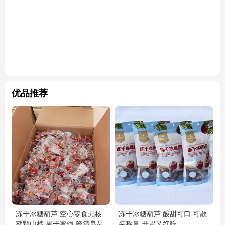
优品推荐
冻干冰糖葫芦 空心零食无核
冻干冰糖葫芦 酸甜可口 可散
整颗山楂 果干蜜饯 隆清良品
装称量 开胃又好吃