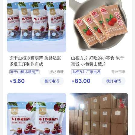
冻干山楂冰糖葫芦 质酥适度
山楂方片 好吃的小零食 果干
多道工序制作而成
蜜饯 小包装山楂片
冻干山楂冰糖葫芦
潍坊市旺
山楂方片厂家批发
青州市丰
民果蔬有
源食品厂
冻干山楂冰糖葫芦供应
果干蜜饯
山楂制品
5.60
83.00
拨打电话
限公司
拨打电话
￥
￥
冻干芝麻糖葫芦
冻干冰糖葫芦厂家
冻干山楂冰糖葫芦厂家