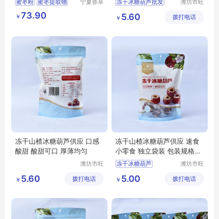
蜜枣粉
蜜枣提取物
宁夏香草
冻干冰糖葫芦批发
潍坊市旺
生物技术
民果蔬有
冻干芝麻糖葫芦
73.90
5.60
￥
有限公司
拨打电话
限公司
￥
冻干冰糖葫芦厂家
冻干冰糖葫芦
冻干山楂冰糖葫芦
冻干山楂冰糖葫芦供应 口感
冻干山楂冰糖葫芦供应 速食
酸甜 酸甜可口 厚薄均匀
小零食 独立袋装 包装规格多
样
潍坊市旺
冻干冰糖葫芦
潍坊市旺
民果蔬有
民果蔬有
冻干冰糖葫芦厂家
5.60
5.00
拨打电话
限公司
拨打电话
限公司
￥
￥
冻干山楂冰糖葫芦厂家
冻干山楂冰糖葫芦
冻干冰糖葫芦批发