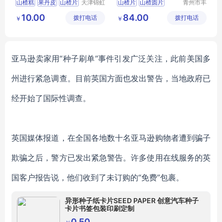
山楂糕
果丹皮
山楂片
天津锦虹
山楂片
山楂圆片
青州市丰
食品有限
源食品厂
山楂块
山楂制品
果干蜜饯
10.00
84.00
拨打电话
公司
拨打电话
￥
￥
亚马逊卖家用
“种子刷单”事件引发广泛关注，此前美国
多
州进行紧急调查。目前英国方面也发出警告，当地政府已
经开始了国际性调查。
英国媒体报道，
在全国各地数十名亚马逊购物者遭到骗子
欺骗
之后，警方已发出紧急警告。许多
使用
在线服务的英
国客户报告说
，他们
收到了未订购的
“免费”包裹。
异形种子纸卡片SEED PAPER 创意汽车种子
卡片书签包装印刷定制
0.50