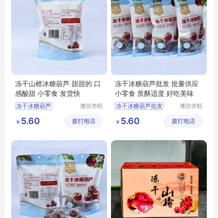
冻干山楂冰糖葫芦 甜甜的 口
冻干冰糖葫芦批发 批量供应
感酸甜 小零食 发货快
小零食 质酥适度 好吃美味
冻干冰糖葫芦
潍坊市旺
冻干冰糖葫芦批发
潍坊市旺
民果蔬有
民果蔬有
冻干山楂冰糖葫芦供应
冻干山楂冰糖葫芦
5.60
5.60
拨打电话
限公司
拨打电话
限公司
￥
￥
冻干山楂冰糖葫芦厂家
冻干冰糖葫芦
冻干芝麻糖葫芦
冻干冰糖葫芦厂家
冻干冰糖葫芦批发
冻干芝麻糖葫芦