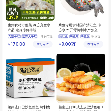
生鲜食材方便菜 冷冻真空水
烤鱼专用食材国产清江鱼 冷
产品 速冻冰鲜牛蛙
冻水产 开背腌制水产独立包
装
真空牛蛙
速冻大牛蛙
汕头市澄
清江鱼
烤鱼店
烤鱼饭
欧泰贡
海区霖荫
（广东）
酒店食材冰鲜牛蛙
烤鱼专用食材
170.00
9.00万
拨打电话
水产有限
拨打电话
食品有限
￥
￥
海鲜水产品
烤鱼爆品
公司
公司
越南进口巴沙鱼整鱼 腌制食
越南进口10成去皮巴沙鱼柳 1