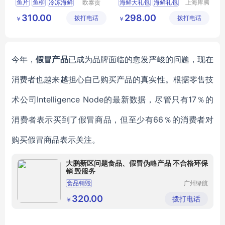
鱼片
鱼柳
冷冻海鲜
欧泰贡
海鲜大礼包
海鲜礼包
上海库腾
（广东）
实业有限
龙利鱼
鱼类
海鲜团购
海鲜券
310.00
298.00
拨打电话
食品有限
拨打电话
公司
￥
￥
公司
今年，
假冒产品
已成为品牌面临的愈发严峻的问题，
现在
消费者也越来越担心
自己
购买
产品
的真实性。根据零售技
术公司Intelligence Node的最新数据，尽管只有17％的
消费者表示
买到了
假冒商品
，但至少有66％的消费者
对
购买假冒商品
表示
关注
。
大鹏新区问题食品、假冒伪略产品 不合格环保
销 毁服务
食品销毁
广州绿航
环保科技
有限公司
320.00
拨打电话
￥