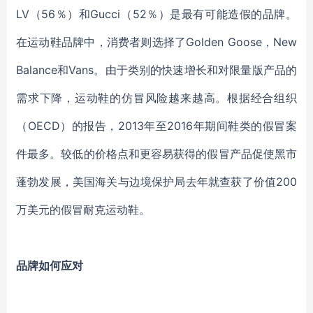
LV
（
56％）和
Gucci
（
52％）
是
最有可能造假的品牌。
在运动鞋品牌中，消费者
则
选择了
Golden Goose，New
Balance和Vans。由于类别的快速增长和对限量版产品的
需求下降，运动鞋的仿冒风险越来越高。根据经合组织
（OECD）的报告，2013年至2016年期间
鞋类
的假冒案
件最多。较低的价格点和更容易获得的假冒产品促使黑市
蓬勃发展，美国海关与边境保护局去年
就
查获了价值
200
万美元
的
假冒耐克运动鞋
。
品牌如何应对