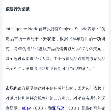
假冒行为猖獗
Intelligence Node首席执行官Sanjeev Sularia表示：“伪
造品市场一直处于上升状态，根据《福布斯》的一项研
究，每年伪造品和盗版产品的销售额约为1.7万亿美元，
甚至
超过
贩卖
毒品和人口。
由于
假冒商品通常与原始商品
完全
相同，
消费者
可能
都
没有意识到自己被骗了。
”
市场
也很
容易受到这种不信任感的影响，因为它们依赖于
难以监控
和保持合规性
的第三方卖方
。
对
消费者
进行的调
查显示
，
eBay
（80％）和
亚马逊
（53％）是最有可能销