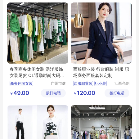
春季商务休闲女装 浩洋服饰
西服职业装 行政服装 制服 职
女装尾货 OL通勤时尚大码女
场商务西服套装定制
装货源供应
商务休闲女装
广州市健
西服职业装
职业装
江西亮剑
凡服饰有
服饰有限
浩洋服饰
大码女装
西服
行政服装
制服
49.00
120.00
拨打电话
限公司
拨打电话
公司
￥
￥