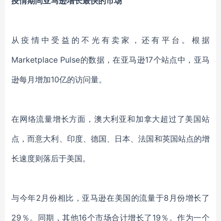
疫情
期间亚马逊增长最快的市场
从疫情中受益的不光有卖家，还有平台。根据
Marketplace Pulse的数据，
在
亚马逊
17个站点
中，亚马
逊每月增加
10亿的访问量。
在网络流量增长方面
，
澳大利亚和加拿大
超过了美国站
点，而
意大利
、
印度
、
德国
、
日本
、
法国和英国
站点的增
长速度则
落后于美国。
与今年
2月份相比，亚马逊在美国的流量
于
8月份增长了
29％。同期，其他16个市场合计增长了19％。作为一个