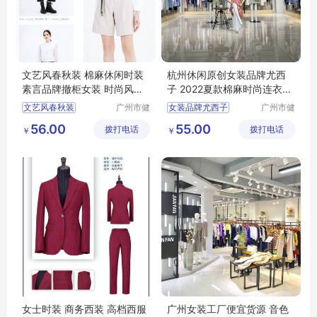
文艺风春秋装 棉麻休闲时装
杭州休闲原创女装品牌尤西
素言品牌撤柜女装 时尚风衣
子 2022夏款棉麻时尚连衣裙
连衣裙走份
广州尾货库存
文艺风春秋装
广州市健
女装品牌尤西子
广州市健
凡服饰有
凡服饰有
棉麻休闲时装
夏款棉麻时尚连衣裙
56.00
55.00
拨打电话
限公司
拨打电话
限公司
￥
￥
素言品牌撤柜女装
杭州休闲原创
时尚风衣
连衣裙
女士时装 商务西装 高档西服
广州女装工厂便宜货源 音色