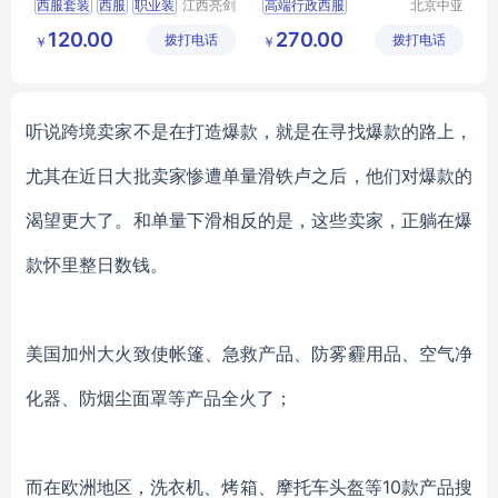
西服套装
西服
职业装
江西亮剑
高端行政西服
北京中亚
服饰有限
天商贸有
行政服装
服装定制
行政商务女士职业套装
120.00
270.00
拨打电话
公司
拨打电话
限公司
￥
￥
商务女士职业套装
职业装正装
西服定做厂家
听说跨境卖家不是在打造爆款，就是在寻找爆款的路上，
尤其在近日大批卖家惨遭单量滑铁卢之后，他们对爆款的
渴望更大了。和单量下滑相反的是，这些卖家，正躺在爆
款怀里整日数钱。
美国加州大火致使帐篷、急救产品、防雾霾用品、空气净
化器、防烟尘面罩等产品全火了；
而在欧洲地区，洗衣机、烤箱、摩托车头盔等
10款产品搜