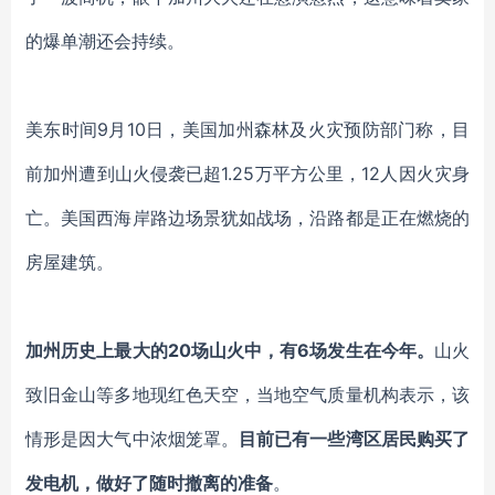
的爆单潮还会持续。
美东时间
9月10日，美国加州森林及火灾预防部门称，目
前加州遭到山火侵袭已超1.25万平方公里，12人因火灾身
亡。美国西海岸路边场景犹如战场，沿路都是正在燃烧的
房屋建筑。
加州历史上最大的
20场山火中，有6场发生在今年。
山火
致
旧金山等
多地现红色天空
，
当地空气质量机构表示，该
情形是因大气中浓烟笼罩。
目前已有一些湾区居民购买了
发电机，做好了随时撤离的准备
。