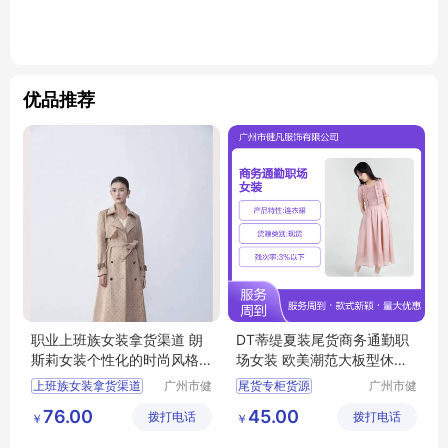
优品推荐
职业上班族女装拿货渠道 朗
DT蒂缇夏装尾货商务通勤职
斯莉女装个性化的时尚风格
场女装 欧美潮范大板型休闲
广州服装市场
风
上班族女装拿货渠道
广州市健
尾货专柜货源
广州市健
凡服饰有
凡服饰有
女装个性化的时尚风格
摩登时尚潮牌女装
76.00
45.00
拨打电话
限公司
拨打电话
限公司
￥
￥
广州服装市场
商务通勤职场女装
品牌女装尾货
女装