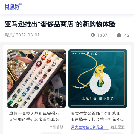
亚马逊推出“奢侈品商店”的新购物体验
程意/ 2022-03-01
1307
42
卓越一克拉天然祖母绿裸石
周大生黄金首饰足金叶和田
定制项链手链珠宝首饰套装
玉吊坠平安扣金镶玉挂坠圣
诞节礼物
阜阳菲勒
周大生黄金首饰足金叶和田
颍上星源
科技有限
科技发展