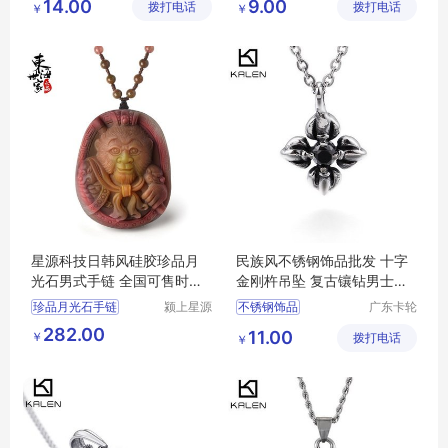
14.00
9.00
拨打电话
公司
拨打电话
公司
￥
￥
亚马逊跨境饰品
酒吧饰品
跨境饰品
展翅精品项链
星源科技日韩风硅胶珍品月
民族风不锈钢饰品批发 十字
光石男式手链 全国可售时尚
金刚杵吊坠 复古镶钻男士钛
潮流配饰
钢项坠
珍品月光石手链
颍上星源
不锈钢饰品
广东卡轮
科技发展
饰品有限
民族风饰品
282.00
11.00
￥
有限公司
拨打电话
公司
￥
金刚杵吊坠
民族风不锈钢饰品
钛钢项坠