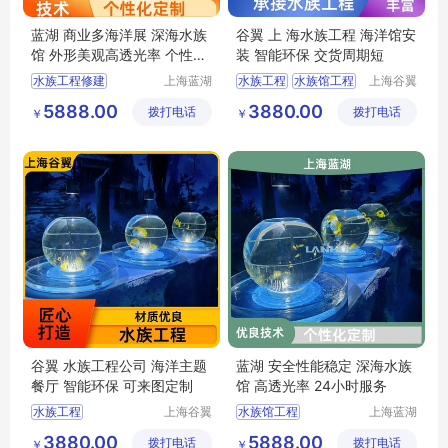
蓝湖 商业多海洋展 深海水族
谷翼 上 海水族工程 海洋馆安
馆 外形美观高透光率 个性化
装 智能环保 交货周期短
定制
水族工程修建
上海蓝湖
水族工程
水族馆工程
上海谷翼
水族工程
水族工程
水族工程
水族工程公司
5888.00
3880.00
拨打电话
有限公司
拨打电话
有限公司
￥
￥
水族工程设计施工
水族工程施工
上海水族馆
上海水族馆定制
梦幻水族馆
谷翼 水族工程公司 海洋主题
蓝湖 安全性能稳定 深海水族
餐厅 智能环保 可来图定制
馆 高透光率 24小时服务
水族工程
上海谷翼
水族馆工程
上海蓝湖
水族工程
水族工程
水族工程施工
水族工程公司
3880.00
5888.00
拨打电话
有限公司
拨打电话
有限公司
￥
￥
水族工程建造
酒店水族工程