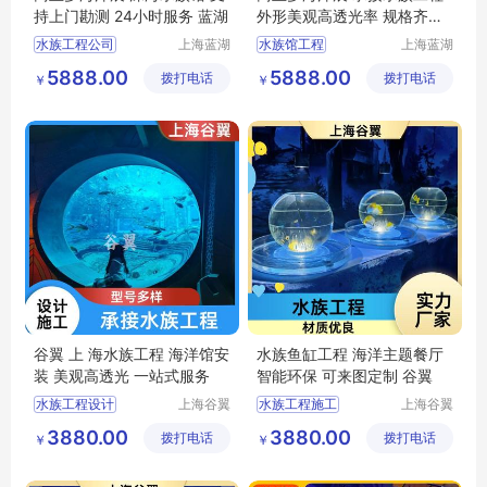
持上门勘测 24小时服务 蓝湖
外形美观高透光率 规格齐全
蓝湖
水族工程公司
上海蓝湖
水族馆工程
上海蓝湖
水族工程
水族工程
大型水族工程
水族工程公司
5888.00
5888.00
拨打电话
有限公司
拨打电话
有限公司
￥
￥
水族工程设计
水族工程施工
水族工程建造
梦幻水族馆
深海水族馆
深海水族馆
谷翼 上 海水族工程 海洋馆安
水族鱼缸工程 海洋主题餐厅
装 美观高透光 一站式服务
智能环保 可来图定制 谷翼
水族工程设计
上海谷翼
水族工程施工
上海谷翼
水族工程
水族工程
水族工程公司
水族工程公司
3880.00
3880.00
拨打电话
有限公司
拨打电话
有限公司
￥
￥
大型水族工程
水族景观工程
上海水族馆定制
上海水族工程