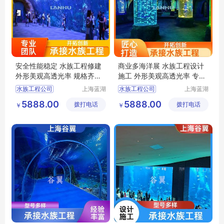
安全性能稳定 水族工程修建
商业多海洋展 水族工程设计
外形美观高透光率 规格齐全
施工 外形美观高透光率 专业
蓝湖
团队 蓝湖
水族工程公司
上海蓝湖
水族工程公司
上海蓝湖
水族工程
水族工程
大型水族工程
水族工程
5888.00
5888.00
拨打电话
有限公司
拨打电话
有限公司
￥
￥
别墅水族工程
上海海洋水族馆
上海海洋水族馆
上海水族馆
深海水族馆
海洋水族馆