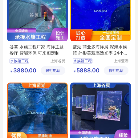
谷翼 水族工程厂家 海洋主题
蓝湖 商业多海洋展 深海水族
餐厅 智能环保 可来图定制
馆 外形美观高透光率 24小时
服务
水族馆工程
上海谷翼
水族馆工程
上海蓝湖
水族工程
水族工程
上海水族工程
大型水族工程
3880.00
5888.00
拨打电话
有限公司
拨打电话
有限公司
￥
￥
大型水族工程
上海水族馆
水族工程公司
海洋水族馆
梦幻水族馆