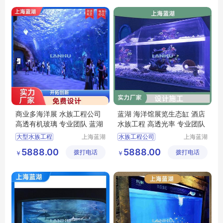
深海水族馆
深海水族馆
商业多海洋展 水族工程公司
蓝湖 海洋馆展览生态缸 酒店
高透有机玻璃 专业团队 蓝湖
水族工程 高透光率 专业团队
大型水族工程
上海蓝湖
水族工程公司
上海蓝湖
水族工程
水族工程
水族工程设计
大型水族工程
5888.00
5888.00
拨打电话
有限公司
拨打电话
有限公司
￥
￥
上海水族馆
水族工程施工
深海水族馆
上海水族馆
上海水族馆工程
海洋水族馆