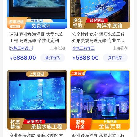
蓝湖 商业多海洋展 大型水族
安全性能稳定 酒店水族工程
工程 高透光率 个性化定制
外形美观高透光率 专业团队
蓝湖
水族工程设计
上海蓝湖
水族工程施工
上海蓝湖
水族工程
水族工程
水族工程施工
水族工程建造
5888.00
5888.00
拨打电话
有限公司
拨打电话
有限公司
￥
￥
上海海洋水族馆
别墅水族馆
海洋水族馆
海洋水族馆
深海水族馆
深海水族馆
商业多海洋展 深海水族馆 支
商业多海洋展 承接水族工程