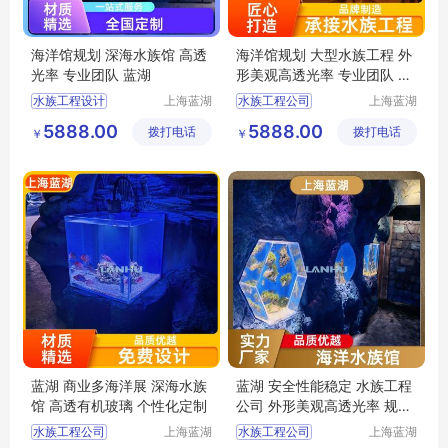
海洋馆规划 深海水族馆 高透
海洋馆规划 大型水族工程 外
光率 专业团队 蓝湖
形美观高透光率 专业团队 蓝
湖
水族工程设计
上海蓝湖
水族工程公司
上海蓝湖
水族工程
水族工程
水族工程施工
水族工程设计
5888.00
5888.00
拨打电话
有限公司
拨打电话
有限公司
￥
￥
水族工程
深海水族馆
水族工程
上海水族馆工程
上海海洋水族馆
深海水族馆
蓝湖 商业多海洋展 深海水族
蓝湖 安全性能稳定 水族工程
馆 高透有机玻璃 个性化定制
公司 外形美观高透光率 规格
齐全
水族工程公司
上海蓝湖
水族工程公司
上海蓝湖
水族工程
水族工程