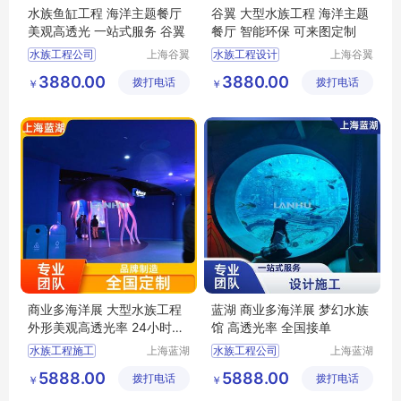
水族鱼缸工程 海洋主题餐厅
谷翼 大型水族工程 海洋主题
美观高透光 一站式服务 谷翼
餐厅 智能环保 可来图定制
水族工程公司
上海谷翼
水族工程设计
上海谷翼
水族工程
水族工程
水族馆工程
水族馆工程
3880.00
3880.00
拨打电话
有限公司
拨打电话
有限公司
￥
￥
上海水族工程
上海水族工程
大型水族工程
大型水族工程
上海水族馆定制
工程水族
商业多海洋展 大型水族工程
蓝湖 商业多海洋展 梦幻水族
外形美观高透光率 24小时服
馆 高透光率 全国接单
务 蓝湖
水族工程施工
上海蓝湖
水族工程公司
上海蓝湖
水族工程
水族工程
别墅水族工程
酒店水族工程
5888.00
5888.00
拨打电话
有限公司
拨打电话
有限公司
￥
￥
别墅水族馆
水族工程建造
上海水族馆
海洋水族馆