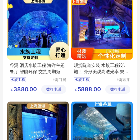
谷翼 酒店水族工程 海洋主题
观赏隧道安装 水族工程设计
餐厅 智能环保 交货周期短
施工 外形美观高透光率 规格
齐全 蓝湖
水族工程
上海谷翼
水族工程
上海蓝湖
水族工程
水族工程
水族工程公司
上海海洋水族馆
3880.00
5888.00
拨打电话
有限公司
拨打电话
有限公司
￥
￥
水族馆工程
工程水族
海洋水族馆
大型水族工程
梦幻水族馆
深海水族馆