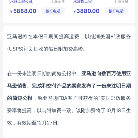
水族工程公司
上海蓝湖
水族馆工程
上海谷翼
水族工程
水族工程
水族工程设计
大型水族工程
5888.00
3880.00
拨打电话
有限公司
拨打电话
有限公司
￥
￥
酒店水族工程
水族工程建造
上海水族馆
上海水族馆定制
海洋水族馆
亚马逊将在本假日期间提高运费，以抵消美国邮政服务
(USPS)计划征收的假日附加费高峰。
在一份未注明日期的简短公报中，
亚马逊向数百万使用亚
马逊销售、完成和交付产品的卖家发布了一份未注明日期
的简短公报
，称亚马逊FBA客户可获得的
“美国邮政服务
费率将提高，以与附加费一致
。
该附加费将于
10月18日生
效，有效期至12月27日。