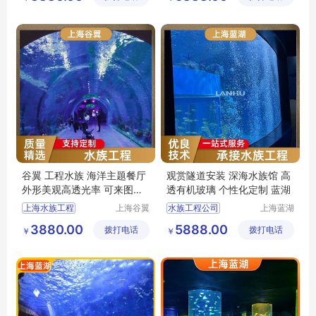
水族馆工程
水族工程
工程水族馆
上海海洋水族馆
谷翼 工程水族 海洋主题餐厅
观赏隧道安装 深海水族馆 高
外形美观高透光率 可来图定
透有机玻璃 个性化定制 蓝湖
制
上海水族工程
上海谷翼
水族工程公司
上海蓝湖
水族工程
水族工程
工程水族馆
水族工程施工
3880.00
5888.00
拨打电话
有限公司
拨打电话
有限公司
￥
￥
水族工程公司
酒店水族工程
水族工程施工
水族工程
深海水族馆
水族工程设计施工