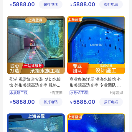
酒店水族工程
大型水族工程
5888.00
5888.00
拨打电话
有限公司
拨打电话
有限公司
￥
￥
水族工程
水族工程
上海水族馆
水族工程设计施工
梦幻水族馆
海洋水族馆
蓝湖 观赏隧道安装 梦幻水族
商业多海洋展 深海水族馆 外
馆 外形美观高透光率 规格齐
形美观高透光率 专业团队 蓝
全
湖
水族馆工程
上海蓝湖
水族馆工程
上海蓝湖
水族工程
水族工程
大型水族工程
水族工程公司
5888.00
5888.00
拨打电话
有限公司
拨打电话
有限公司
￥
￥
水族工程
上海水族馆
水族工程修建
海洋水族馆
水族工程
水族工程设计施工