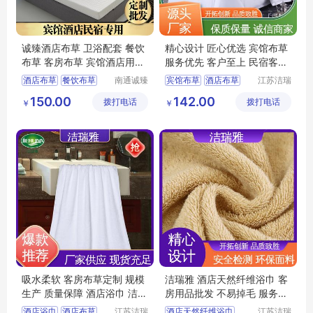
诚臻酒店布草 卫浴配套 餐饮
精心设计 匠心优选 宾馆布草
布草 客房布草 宾馆酒店用品
服务优先 客户至上 民宿客栈
宾馆布草
套件 洁瑞雅
酒店布草
餐饮布草
南通诚臻
宾馆布草
酒店布草
江苏洁瑞
纺织有限
雅纺织品
宾馆酒店用品
客房床上用品
150.00
142.00
拨打电话
公司
拨打电话
有限公司
￥
￥
客房布草
酒店床上用品
吸水柔软 客房布草定制 规模
洁瑞雅 酒店天然纤维浴巾 客
生产 质量保障 酒店浴巾 洁瑞
房用品批发 不易掉毛 服务优
雅
先 客户至上
酒店浴巾
酒店布草
江苏洁瑞
酒店天然纤维浴巾
江苏洁瑞