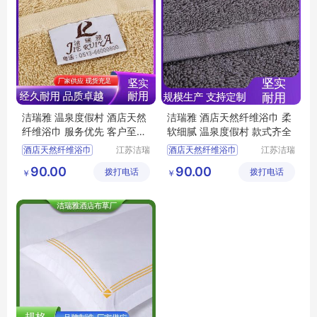
洁瑞雅 温泉度假村 酒店天然
洁瑞雅 酒店天然纤维浴巾 柔
纤维浴巾 服务优先 客户至上
软细腻 温泉度假村 款式齐全
吸水柔软
酒店天然纤维浴巾
江苏洁瑞
酒店天然纤维浴巾
江苏洁瑞
雅纺织品
雅纺织品
酒店浴巾
客房布草
宾馆浴巾
酒店布草
90.00
90.00
拨打电话
有限公司
拨打电话
有限公司
￥
￥
民宿布草
宾馆浴巾
客房布草
酒店浴巾