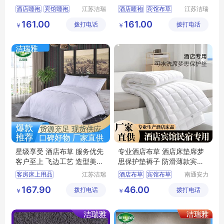
酒店睡袍
宾馆睡袍
江苏洁瑞
酒店睡袍
宾馆布草
江苏洁瑞
雅纺织品
雅纺织品
客房布草
民宿布草
民宿床上用品
161.00
161.00
拨打电话
有限公司
拨打电话
有限公司
￥
￥
宾馆床上用品
客房床上用品
酒店布草
星级享受 酒店布草 服务优先
专业酒店布草 酒店床垫席梦
客户至上 飞边工艺 造型美观
思保护垫褥子 防滑薄款宾馆
洁瑞雅
民宿床护垫
客房床上用品
江苏洁瑞
酒店布草
宾馆布草
南通安力
雅纺织品
森纺织科
客房布草
酒店布草
酒店床垫
167.90
46.00
拨打电话
有限公司
拨打电话
技有限公
￥
￥
酒店床上用品
司
民宿布草