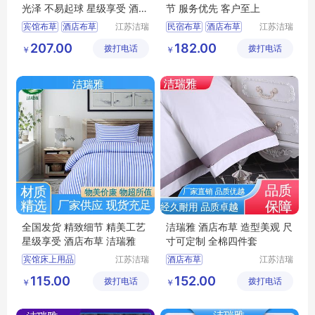
光泽 不易起球 星级享受 酒店
节 服务优先 客户至上
布草
宾馆布草
酒店布草
江苏洁瑞
民宿布草
酒店布草
江苏洁瑞
雅纺织品
雅纺织品
客房床上用品
客房床上用品
207.00
182.00
拨打电话
有限公司
拨打电话
有限公司
￥
￥
民宿布草
客房布草
酒店床上用品
酒店床上用品
全国发货 精致细节 精美工艺
洁瑞雅 酒店布草 造型美观 尺
星级享受 酒店布草 洁瑞雅
寸可定制 全棉四件套
宾馆床上用品
江苏洁瑞
酒店布草
江苏洁瑞
雅纺织品
雅纺织品
酒店床上用品
宾馆床上用品
115.00
152.00
拨打电话
有限公司
拨打电话
有限公司
￥
￥
酒店布草
医院布草
客房布草
医院床上用品
客房床上用品
宾馆布草