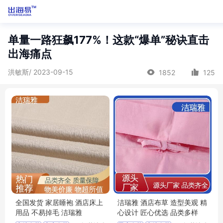
单量一路狂飙177%！这款“爆单”秘诀直击
出海痛点
洪敏斯/ 2023-09-15
1852
125
全国发货 家居睡袍 酒店床上
洁瑞雅 酒店布草 造型美观 精
用品 不易掉毛 洁瑞雅
心设计 匠心优选 品类多样