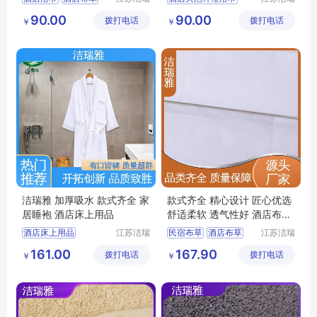
雅纺织品
雅纺织品
民宿布草
客房布草
宾馆浴巾
宾馆布草
90.00
90.00
拨打电话
有限公司
拨打电话
有限公司
￥
￥
宾馆布草
酒店布草
民宿布草
洁瑞雅 加厚吸水 款式齐全 家
款式齐全 精心设计 匠心优选
居睡袍 酒店床上用品
舒适柔软 透气性好 酒店布草
洁瑞雅
酒店床上用品
江苏洁瑞
民宿布草
酒店布草
江苏洁瑞
雅纺织品
雅纺织品
宾馆布草
酒店布草
民宿床上用品
161.00
167.90
拨打电话
有限公司
拨打电话
有限公司
￥
￥
酒店睡袍
宾馆布草
客房布草
客房床上用品