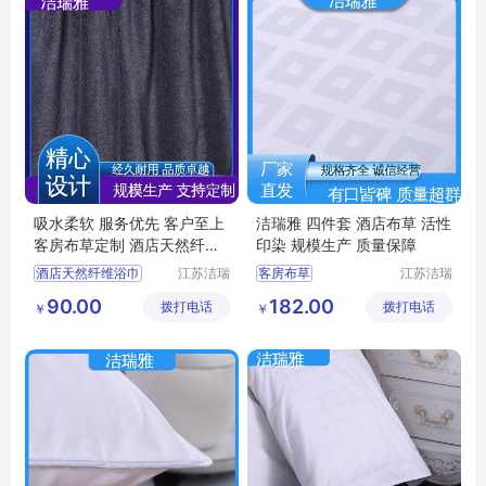
吸水柔软 服务优先 客户至上
洁瑞雅 四件套 酒店布草 活性
客房布草定制 酒店天然纤维
印染 规模生产 质量保障
浴巾 洁瑞雅
酒店天然纤维浴巾
江苏洁瑞
客房布草
江苏洁瑞
雅纺织品
雅纺织品
宾馆布草
客房布草
酒店床上用品
90.00
182.00
拨打电话
有限公司
拨打电话
有限公司
￥
￥
宾馆浴巾
酒店布草
宾馆床上用品
民宿床上用品
酒店布草