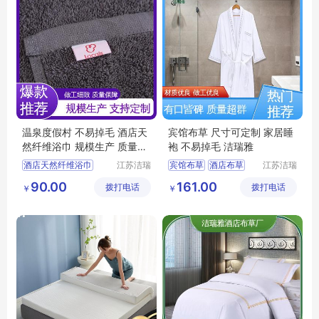
温泉度假村 不易掉毛 酒店天
宾馆布草 尺寸可定制 家居睡
然纤维浴巾 规模生产 质量保
袍 不易掉毛 洁瑞雅
障 洁瑞雅
酒店天然纤维浴巾
江苏洁瑞
宾馆布草
酒店布草
江苏洁瑞
雅纺织品
雅纺织品
宾馆布草
酒店浴巾
宾馆床上用品
90.00
161.00
拨打电话
有限公司
拨打电话
有限公司
￥
￥
客房布草
酒店布草
宾馆睡袍
酒店睡袍