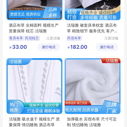
酒店布草 全棉面料 规模生产
洁瑞雅 被套床单枕套 酒店布
质量保障 枕芯 洁瑞雅
草 精致细节 服务优先 客户至
上
客房布草
民宿枕芯
江苏洁瑞
民宿布草
江苏洁瑞
雅纺织品
雅纺织品
酒店床上用品
客房床上用品
33.00
182.00
拨打电话
有限公司
拨打电话
有限公司
￥
￥
酒店布草
宾馆布草
酒店布草
民宿床上用品
酒店床上用品
洁瑞雅 吸水速干 规模生产 质
加厚吸水 宾馆布草 尺寸可定
量保障 情侣睡袍 酒店布草
制 情侣睡袍 洁瑞雅