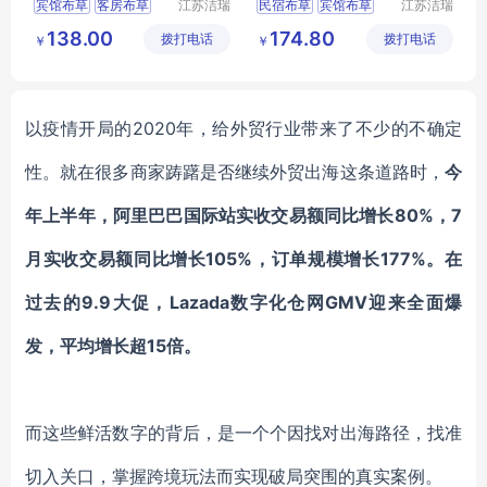
宾馆布草
客房布草
江苏洁瑞
民宿布草
宾馆布草
江苏洁瑞
雅纺织品
雅纺织品
酒店布草
酒店睡袍
宾馆床上用品
138.00
174.80
拨打电话
有限公司
拨打电话
有限公司
￥
￥
酒店床上用品
酒店床上用品
客房布草
以疫情开局的2020年，给外贸行业带来了不少的不确定
性。就在很多商家踌躇是否继续外贸出海这条道路时，
今
年上半年，阿里巴巴国际站实收交易额同比增长80%，7
月实收交易额同比增长105%，订单规模增长177%。在
过去的9.9大促，Lazada数字化仓网GMV迎来全面爆
发，平均增长超15倍。
而这些鲜活数字的背后，是一个个因找对出海路径，找准
切入关口，掌握跨境玩法而实现破局突围的真实案例。