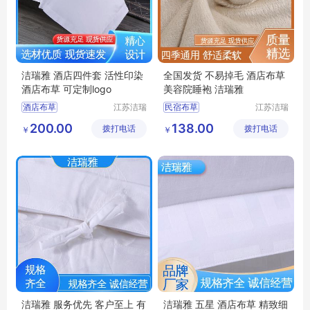
洁瑞雅 酒店四件套 活性印染
全国发货 不易掉毛 酒店布草
酒店布草 可定制logo
美容院睡袍 洁瑞雅
酒店布草
江苏洁瑞
民宿布草
江苏洁瑞
雅纺织品
雅纺织品
民宿床上用品
酒店床上用品
200.00
138.00
拨打电话
有限公司
拨打电话
有限公司
￥
￥
酒店床上用品
客房布草
酒店睡袍
宾馆床上用品
宾馆睡袍
民宿布草
洁瑞雅 服务优先 客户至上 有
洁瑞雅 五星 酒店布草 精致细