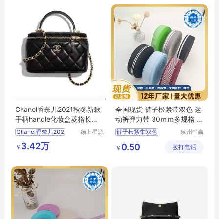
Chanel香奈儿2021秋冬新款
全国现货 裤子松紧带双色 运
手柄handle化妆盒菱格长盒
动裤弹力带 30ｍｍ多规格 可
子羊皮亮金扣
定制
Chanel香奈儿202
颍上星源
裤子松紧带双色
泉州中赢
科技发展
纺织科技
裤腰带
松紧带
3.42万
0.50
￥
有限公司
拨打电话
有限公司
￥