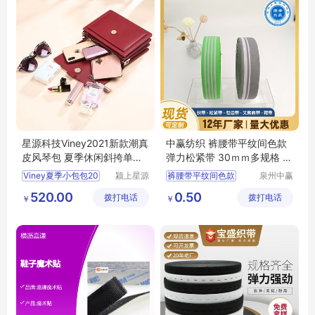
星源科技Viney2021新款潮真
中赢纺织 裤腰带平纹间色款
皮风琴包 夏季休闲斜挎单肩
弹力松紧带 30ｍｍ多规格 可
女包SC137
选样定制
Viney夏季小包包20
颍上星源
裤腰带平纹间色款
泉州中赢
科技发展
纺织科技
裤腰带
松紧带
520.00
0.50
拨打电话
有限公司
拨打电话
有限公司
￥
￥