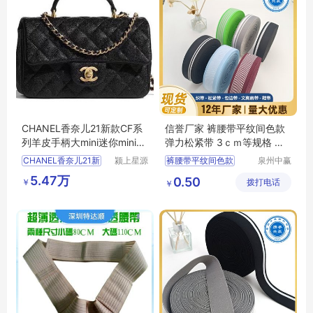
CHANEL香奈儿21新款CF系
信誉厂家 裤腰带平纹间色款
列羊皮手柄大mini迷你minicf
弹力松紧带 3ｃｍ等规格 按
手环包handle
需定制
CHANEL香奈儿21新
颍上星源
裤腰带平纹间色款
泉州中赢
科技发展
纺织科技
裤腰带
松紧带
5.47万
0.50
￥
有限公司
拨打电话
有限公司
￥