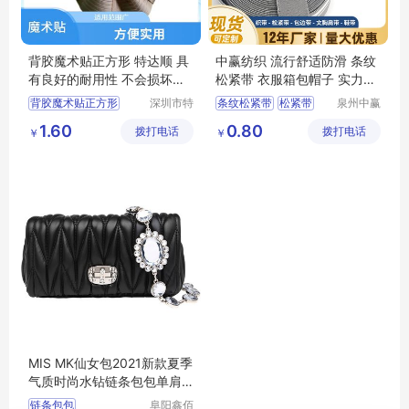
背胶魔术贴正方形 特达顺 具
中赢纺织 流行舒适防滑 条纹
有良好的耐用性 不会损坏绑
松紧带 衣服箱包帽子 实力老
定物体
厂
背胶魔术贴正方形
深圳市特
条纹松紧带
松紧带
泉州中赢
达顺纺织
纺织科技
魔术贴3M
救生绑带
衣服箱包帽子
1.60
0.80
拨打电话
品有限公
拨打电话
有限公司
￥
￥
无人机电池绑带
中赢纺织
司
背对背魔术贴
流行舒适防滑
MIS MK仙女包2021新款夏季
气质时尚水钻链条包包单肩
斜挎包
链条包包
阜阳鑫佰