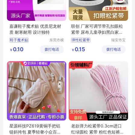
嘉谦鞋子魔术贴 优质尼龙材
联创 厂家可调节带孔扣眼松
质 耐寒耐用 设计独特
紧带 尿布儿童孕妇黑白家用
裤子弹性腰带
鞋子魔术贴
东莞市横
弹性松紧带
瑞安市宝
沥嘉谦胶
盛织带有
可调节带孔扣眼松紧带
0.10
0.15
拨打电话
贴制品厂
拨打电话
限公司
￥
￥
星源科技PZ619黄铜手把铝
老款弹力松紧带0.3cm进口
链斜挎包 夏季轻奢小众百搭
红绿圆松 紧带 粉红色短裤双