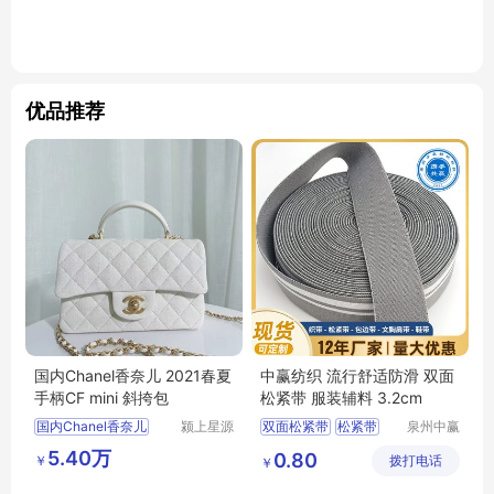
优品推荐
国内Chanel香奈儿 2021春夏
中赢纺织 流行舒适防滑 双面
手柄CF mini 斜挎包
松紧带 服装辅料 3.2cm
国内Chanel香奈儿
颍上星源
双面松紧带
松紧带
泉州中赢
科技发展
纺织科技
服装辅料
中赢纺织
5.40万
0.80
￥
有限公司
拨打电话
有限公司
￥
流行舒适防滑