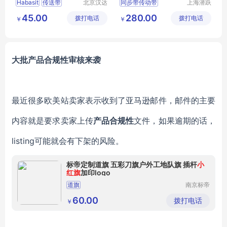
Habasit
传送带
北京汉达
同步带传动带
上海潜跃
森机械技
传动科技
同步带
传动带
45.00
280.00
拨打电话
术有限公
拨打电话
有限公司
￥
￥
Habasit传动带
司
大批产品合规性审核来袭
最近很多欧美站卖家表示收到了亚马逊邮件，邮件的主要
内容就是要求卖家上传
产品合规性
文件，如果逾期的话，
listing可能就会有下架的风险。
标帝定制道旗 五彩刀旗户外工地队旗 插杆
小
红旗
加印logo
道旗
南京标帝
展览装饰
工程有限
60.00
拨打电话
￥
公司