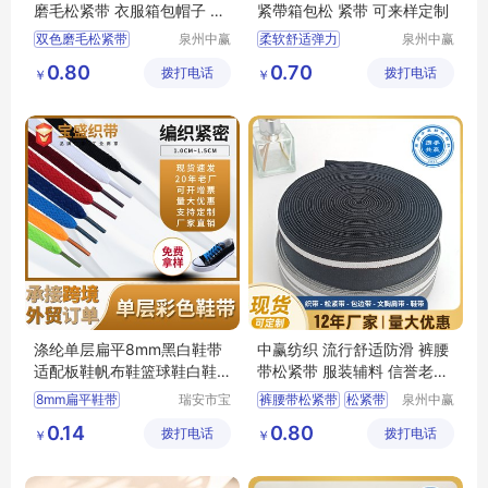
磨毛松紧带 衣服箱包帽子 3.
紧帶箱包松 紧带 可来样定制
2cm
双色磨毛松紧带
泉州中赢
柔软舒适弹力
泉州中赢
纺织科技
纺织科技
松紧带
衣服箱包帽子
双面磨毛款松紧带
0.80
0.70
拨打电话
有限公司
拨打电话
有限公司
￥
￥
中赢纺织
松紧带
肩带
内衣带
流行舒适防滑
涤纶单层扁平8mm黑白鞋带
中赢纺织 流行舒适防滑 裤腰
适配板鞋帆布鞋篮球鞋白鞋aj
带松紧带 服装辅料 信誉老厂
运动休闲鞋
家
8mm扁平鞋带
瑞安市宝
裤腰带松紧带
松紧带
泉州中赢
盛织带有
纺织科技
运动休闲鞋鞋带
服装辅料
中赢纺织
0.14
0.80
拨打电话
限公司
拨打电话
有限公司
￥
￥
流行舒适防滑