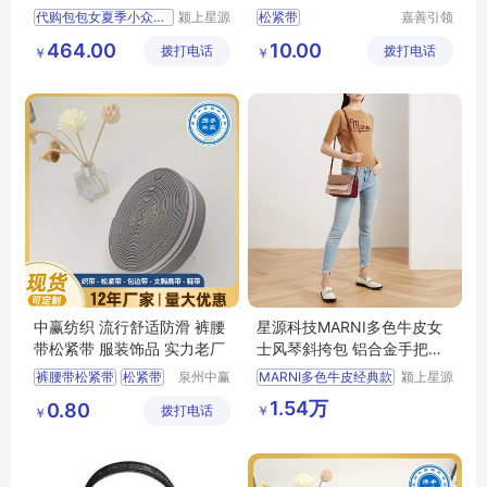
迷你小包
色
代购包包女夏季小众百搭2
颍上星源
松紧带
嘉善引领
科技发展
服饰辅料
464.00
10.00
拨打电话
有限公司
拨打电话
厂(普通
￥
￥
合伙)
中赢纺织 流行舒适防滑 裤腰
星源科技MARNI多色牛皮女
带松紧带 服装饰品 实力老厂
士风琴斜挎包 铝合金手把现
货全国供应
裤腰带松紧带
松紧带
泉州中赢
MARNI多色牛皮经典款
颍上星源
纺织科技
科技发展
服装饰品
中赢纺织
1.54万
0.80
￥
拨打电话
有限公司
有限公司
￥
流行舒适防滑