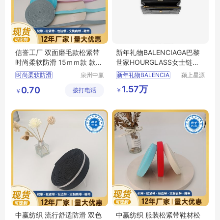
信誉工厂 双面磨毛款松紧带
新年礼物BALENCIAGA巴黎
时尚柔软防滑 15ｍｍ款 款式
世家HOURGLASS女士链条
多样
钱包沙漏包
时尚柔软防滑
泉州中赢
新年礼物BALENCIA
颍上星源
纺织科技
科技发展
双面磨毛款松紧带
1.57万
0.70
￥
拨打电话
有限公司
有限公司
￥
松紧带
肩带
内衣带
中赢纺织 流行舒适防滑 双色
中赢纺织 服装松紧带鞋材松