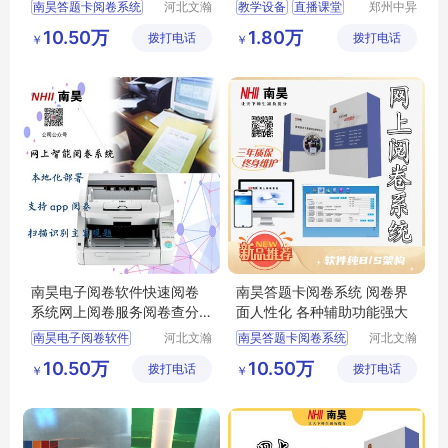
段校对
南昊答题卡阅卷系统
河北文瀚
教学设备
直播课堂
郑州中异
云教育科
电子科技
互联网阅卷
录播
网课教学
10.50万
1.80万
拨打电话
技发展有
拨打电话
有限公司
￥
￥
中学网上阅卷
在线教育
限公司
教育阅卷系统
电子评卷系统
南昊电子阅卷软件快速阅卷
南昊答题卡阅卷系统 阅卷界
系统网上阅卷服务阅卷查分
面人性化 各种辅助功能强大
系统
南昊电子阅卷软件
河北文瀚
南昊答题卡阅卷系统
河北文瀚
云教育科
云教育科
快速阅卷系统
教育阅卷系统
10.50万
10.50万
拨打电话
技发展有
拨打电话
技发展有
￥
￥
网上阅卷服务
考试电脑阅卷
限公司
限公司
阅卷查分系统
电子评卷系统
电子阅卷软件
学校阅卷系统