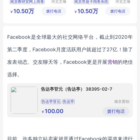
南昊教研室网上阅卷
河北文瀚
南昊答题卡阅卷系统
河北文瀚
云教育科
云教育科
阅卷系统建设
互联网阅卷
10.50万
10.50万
拨打电话
技发展有
拨打电话
技发展有
￥
￥
阅卷软件
阅卷扫描仪
考试电脑阅卷
限公司
限公司
教研室网上阅卷
教育阅卷系统
在线阅卷系统
Facebook是全球最大的社交网络平台，截止到2020年
第二季度，Facebook月度活跃用户就超过了27亿！除了
发表动态、交友聊天等，Facebook更是开展
营销
的绝佳
选择。
告达亭苷元（告达亭） 38395-02-7
告达亭苷元
告达亭
南京普怡
生物科技
有限公司
100.00
拨打电话
￥
目前，许多独立站卖家就是通过
Facebook的渠道来进行