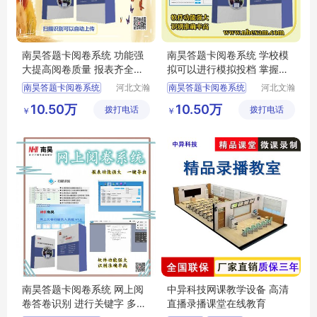
南昊答题卡阅卷系统 功能强
南昊答题卡阅卷系统 学校模
大提高阅卷质量 报表齐全一
拟可以进行模拟投档 掌握学
键导出
生上线情况
南昊答题卡阅卷系统
河北文瀚
南昊答题卡阅卷系统
河北文瀚
云教育科
云教育科
中学网上阅卷
互联网阅卷
10.50万
10.50万
拨打电话
技发展有
拨打电话
技发展有
￥
￥
教育阅卷系统
中学网上阅卷
限公司
限公司
考试电脑阅卷
电子评卷系统
电子评卷系统
计算机阅卷系统
南昊答题卡阅卷系统 网上阅
中异科技网课教学设备 高清
卷答卷识别 进行关键字 多字
直播录播课堂在线教育