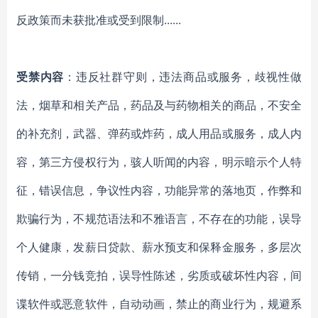
反政策而未获批准或受到限制
......
受禁内容
：违反社群守则，
违法商品或服务
，
歧视性做
法
，
烟草和相关产品
，
药品及与药物相关的商品
，
不安全
的补充剂
，
武器、弹药或炸药
，
成人用品或服务
，
成人内
容
，
第三方侵权行为
，
骇人听闻的内容
，明示暗示
个人特
征
，
错误信息
，
争议性内容
，
功能异常的落地页
，
作弊和
欺骗行为
，不规范
语法和不雅语言
，
不存在的功能
，误导
个人健康
，
发薪日贷款、薪水预支和保释金服务
，
多层次
传销
，
一分钱竞拍
，
误导性陈述
，
劣质或破坏性内容
，
间
谍软件或恶意软件
，
自动动画
，
禁止的商业行为
，
规避系