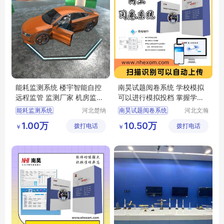
能耗监测系统 楼宇智能自控
南昊试题阅卷系统 学校模拟
远程监管 监测厂家 机房监控
可以进行模拟投档 掌握学生
机房可视化
上线情况
能耗监测系统
河北楚纳
南昊试题阅卷系统
河北文瀚
科技有限
云教育科
楼宇智能自控
考试电脑阅卷
1.00万
10.50万
拨打电话
公司
拨打电话
技发展有
￥
￥
机房可视化
机房监控
中学网上阅卷
限公司
数字孪生
在线阅卷系统
计算机阅卷系统