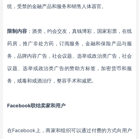
统
，
受禁的金融产品和服务
和
销售人体器官
。
限制内容
：
酒类
，
约会交友
，
真钱博彩
，
国家彩票
，
在线
药房
，
推广非处方药
，
订阅服务
，
金融和保险产品与服
务
，品牌内容广告，
社会议题、选举或政治类广告
，
社会
议题、选举或政治类广告的赞助方标签
，
加密货币和服
务
，
戒毒和戒酒治疗
，
整容手术和减肥
。
Facebook联结卖家和用户
在
Facebook上，商家和组织可以通过付费的方式向用户