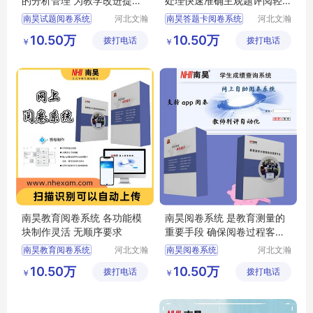
的分析管理 为教学改进提供
处理快速准确主观题评阅轻
依据
松
南昊试题阅卷系统
河北文瀚
南昊答题卡阅卷系统
河北文瀚
云教育科
云教育科
答题卡阅卷
中学网上阅卷
10.50万
10.50万
拨打电话
技发展有
拨打电话
技发展有
￥
￥
答题卡阅卷系统
教育阅卷系统
限公司
限公司
教研室网上阅卷
电子评卷系统
计算机阅卷系统
自动阅卷系统
南昊教育阅卷系统 各功能模
南昊阅卷系统 是教育测量的
块制作灵活 无顺序要求
重要手段 确保阅卷过程客观
性
南昊教育阅卷系统
河北文瀚
南昊阅卷系统
河北文瀚
云教育科
云教育科
答题卡阅卷
答题卡阅卷系统
10.50万
10.50万
拨打电话
技发展有
拨打电话
技发展有
￥
￥
中学网上阅卷
计算机阅卷
评卷系统
限公司
限公司
教研室网上阅卷
中学网上阅卷
自动阅卷系统