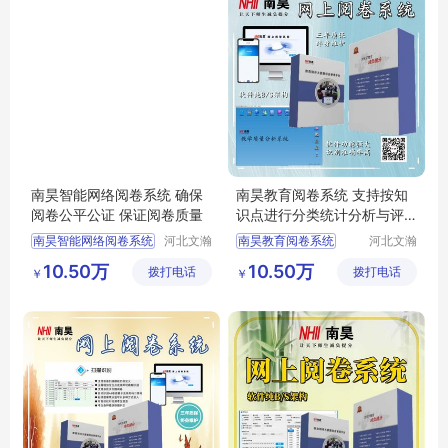
南昊智能网络阅卷系统 确保
南昊教育阅卷系统 支持按知
阅卷公平公证 保证阅卷质量
识点进行分类统计分析与评
价
南昊智能网络阅卷系统
河北文瀚
南昊教育阅卷系统
河北文瀚
云教育科
云教育科
答题卡阅卷
电子评卷系统
10.50万
10.50万
拨打电话
技发展有
拨打电话
技发展有
￥
￥
计算机阅卷
高考阅卷系统
限公司
限公司
互联网阅卷
自动阅卷系统
答题卡阅卷系统
考试阅卷系统