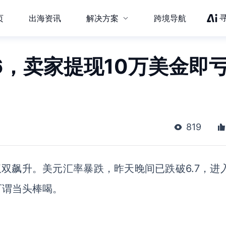
页
出海资讯
解决方案
跨境导航
6，卖家提现10万美金即
819
双飙升。美元汇率暴跌，昨天晚间已跌破6.7，进入
可谓当头棒喝。