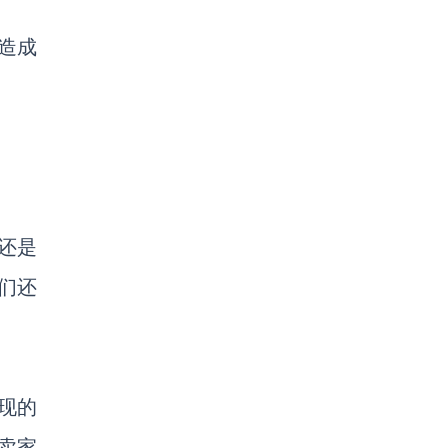
会造成
还是
们还
提现的
卖家