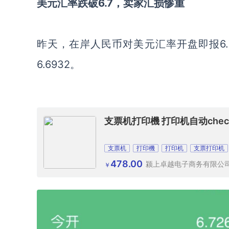
美元汇率跌破
6.7，卖家汇损惨重
昨天，
在岸人民币对美元汇率开盘即报
6
6.6932。
支票机打印機 打印机自动chec
支票机
打印機
打印机
支票打印机
478.00
颍上卓越电子商务有限公
￥