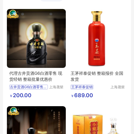
洋酒
代理古井贡酒G6白酒零售 现
王茅祥泰促销 整箱报价 全国
货经销 整箱批量优惠价
发货
古井贡酒G6白酒零售价格优惠上海经销商
上海晟桀
王茅祥泰促销
上海晟桀
实业有限
实业有限
供应
食品生鲜
酒类
整箱报价
全国发货
200.00
689.00
￥
￥
公司
公司
白酒
供应
食品生鲜
酒类
白酒