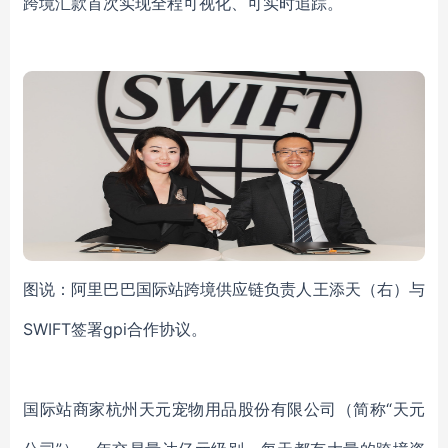
跨境汇款首次实现
全程
可视化、可
实时
追踪
。
图说：
阿里巴巴
国际站
跨境供应链
负责人
王添天
（右）与
SWIFT
签署
gpi合作协议
。
国际站
商家
杭州天元宠物用品股份有限公司
（简称
“天元