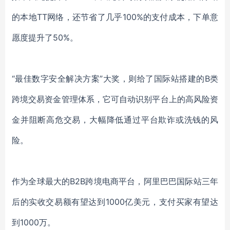
的本地
TT网络，
还节省了几乎
100%的
支付成本，
下单意
愿度提升了
50%。
“
最佳数字安全解决方案
”大奖，则给了国际站搭建的
B类
跨境交易资金管理体系
，它
可自动识别平台上的高风险资
金并阻断高危交易，大幅降低
通过
平台欺诈或洗钱
的
风
险
。
作为全球最大的
B2B跨境电商平台，阿里巴巴国际站三年
后的
实收交易额
有望
达到
1000亿美元
，
支付买家
有望
达
到
1000万
。