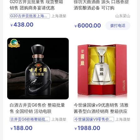
G20古井贡批量售 现货整箱
徐坊大曲酒曲 源头 口感香甜
销售 团购商务宴请优惠
酒窖酿酒必备 可订购
G20古井贡批发上海整箱销售团购价
上海晟桀
山东梁山
实业有限
徐坊大曲
供应
食品生鲜
酒类
438.00
6000.00
￥
公司
拨打电话
有限公司
￥
白酒
白酒古井贡G6售价 整箱批量
今世缘国缘v9优惠销售 清雅
售 全国经销 活动电联
酱香型白酒经销商 整箱供应
古井贡G6价格整箱批发上海经销商
上海晟桀
今世缘国缘V9零售价格优惠上海供应
上海晟桀
实业有限
实业有限
供应
食品生鲜
酒类
供应
食品生鲜
酒类
188.00
1988.00
￥
￥
公司
公司
白酒
白酒