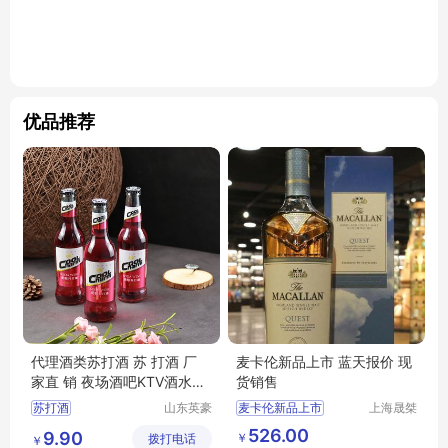
优品推荐
代理酒类苏打酒 苏 打酒 厂
麦卡伦新品上市 蓝天报价 现
家直 销 夜场酒吧KTV酒水价
货销售
格优惠
苏打酒
山东英豪
麦卡伦新品上市
上海晟桀
啤酒有限
实业有限
蓝天报价
现货销售
526.00
9.90
￥
拨打电话
公司
公司
￥
供应
食品生鲜
酒类