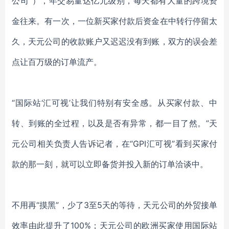
公司”），年
交易量达亿元级别，每天都有大量的跨境资
金往来
。有一次，
一位新买家付款后资金在中转行停留太
久，天元公司
的
收款账户又迟迟没有到账，
双方的误会差
点让百万级的订单流产。
“国际站‘汇可视’让我们特别有安全感。从买家付款、中
转、到账的全过程，以及是否有异常，都一目了然。”
天
元
公司相关负责人告诉记者，在
“
GPI汇可视
”
看到买家付
款的那一刻，
就可以立即备货并投入新的订单洽谈中。
不用再
“摸黑”，少了
3
至
5天
的等待，天元公司的
外贸接单
效率
由此提升了
100%
；天元公司的欧洲买家使用
国际站