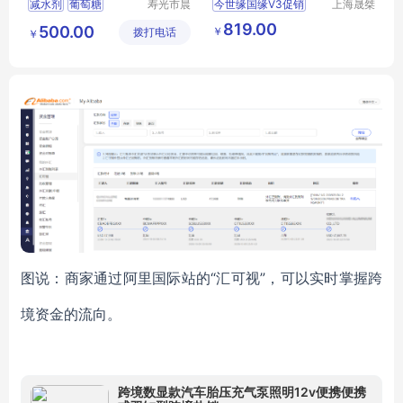
减水剂
葡萄糖
寿光市晨
今世缘国缘V3促销
上海晟桀
隆化工有
实业有限
价格优惠
上海零售
819.00
500.00
￥
拨打电话
限公司
公司
￥
供应
食品生鲜
酒类
白酒
图说：商家通过阿里国际站的
“汇可视”，可以实时掌握跨
境资金的流向。
跨境数显款汽车胎压充气泵照明12v便携便携