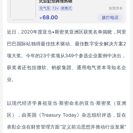
式双缸型跨境热销
充气泵
12v
便携式
东莞市长
安鑫沁五
金塑胶制
68.00
拨打电话
￥
品厂（个
体工商
户）
近日，
2020
年度
亚当
•
斯密奖亚洲区获奖名单揭晓
，阿里
巴巴国际站独得
最佳技术驱动
、
最佳数字安全解决方案
2
项大奖。今年的
2
3
个奖项从
349
个参选企业案例中决出，
获奖者还包括微软、蚂蚁集团、通用电气资本等知名企
业。
以现代经济学鼻祖
亚当
·斯密命名的亚当·斯密奖
（亚洲
区），
由英国《
Treasury Today》杂志
组织评选，
旨在
表彰企业在
财资
管理方面
“
定义前沿思想并推动行业发展
”