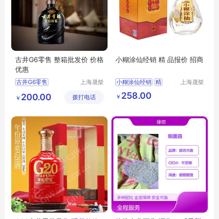
古井G6零售 整箱批发价 价格
小糊涂仙经销 精 品报价 招商
优惠
古井G6零售
上海晟桀
小糊涂仙经销
精
上海晟桀
实业有限
实业有限
整箱批发价
价格优惠
品报价
招商
供应
258.00
200.00
￥
拨打电话
公司
公司
￥
食品生鲜
酒类
白酒