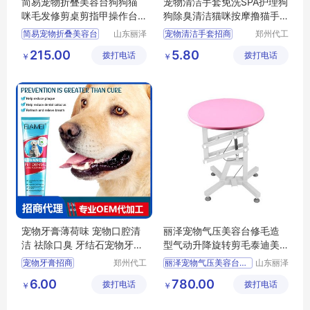
简易宠物折叠美容台狗狗猫
宠物清洁手套免洗SPA护理狗
咪毛发修剪桌剪指甲操作台
狗除臭清洁猫咪按摩撸猫手
丽泽
套批发
简易宠物折叠美容台
山东丽泽
宠物清洁手套招商
郑州代工
宠物用品
帮网络科
供应
日用百货
宠物清洁手套代理
215.00
5.80
拨打电话
有限公司
拨打电话
技有限公
￥
￥
狗狗及用品
宠物清洁手套定制
司
狗狗清洁美容工具
撸猫手套批发
撸猫手套定制
宠物牙膏薄荷味 宠物口腔清
丽泽宠物气压美容台修毛造
洁 祛除口臭 牙结石宠物牙膏
型气动升降旋转剪毛泰迪美
批发定制
容桌
宠物牙膏招商
郑州代工
丽泽宠物气压美容台修毛造型气动升降旋转剪毛泰迪美容桌
山东丽泽
帮网络科
宠物用品
宠物牙膏代理
供应
日用百货
6.00
780.00
拨打电话
技有限公
拨打电话
有限公司
￥
￥
宠物牙膏批发
狗狗及用品
司
宠物口腔清洁批发
狗狗清洁美容工具