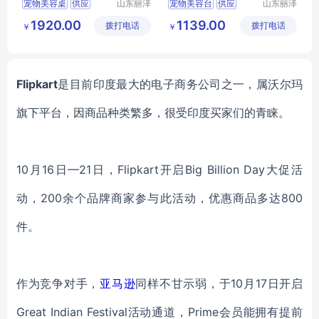
宠物美容桌
供应
山东丽泽
宠物美容台
供应
山东丽泽
宠物用品
宠物用品
日用百货
狗狗及用品
日用百货
狗狗及用品
1920.00
1139.00
拨打电话
有限公司
拨打电话
有限公司
￥
￥
狗狗清洁美容工具
狗狗清洁美容工具
Flipkart
是目前印度最大的电子商务公司之一，属沃尔玛
旗下平台，因商品种类繁多，很受印度买家们的青睐。
10月16日—21日，Flipkart开启Big Billion Day大促活
动，200余个品牌商家参与此活动，优惠商品多达800
件。
作为竞争对手，
亚马逊
同样不甘示弱，于
10月17日开启
Great Indian Festival活动通道，Prime会员能拥有提前