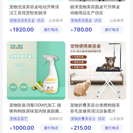
宠物洗澡美容桌电动升降清
丽泽宠物美容圆桌可升降桌
洁工具现货秒发丽泽
动物用品生产供应
宠物洗澡美容桌
供应
山东丽泽
宠物美容圆桌
供应
山东丽泽
宠物用品
宠物用品
日用百货
狗狗及用品
日用百货
狗狗及用品
1920.00
780.00
拨打电话
有限公司
拨打电话
有限公司
￥
￥
狗狗清洁美容工具
狗狗清洁美容工具
宠物除臭消毒OEM代加工 猫
宠物折叠美容台便携狗猫美
咪狗狗除尿味室内除臭除菌
容毛发修剪清洁设备图片
品牌定制
宠物及园艺
成都科宏
宠物折叠美容台
供应
山东丽泽
达化学有
宠物用品
宠物清洁美容
日用百货
狗狗及用品
1000.00
215.00
拨打电话
限责任公
拨打电话
有限公司
￥
￥
空气清新
狗狗清洁美容工具
司