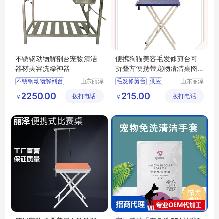
不锈钢动物解剖台宠物清洁
便携狗猫美容毛发修剪台可
器材美容洗澡神器
折叠方便携带宠物清洁桌图
片
不锈钢动物解剖台
山东丽泽
毛发修剪台
供应
山东丽泽
宠物用品
宠物用品
供应
日用百货
日用百货
狗狗及用品
2250.00
215.00
拨打电话
有限公司
拨打电话
有限公司
￥
￥
狗狗及用品
狗狗清洁美容工具
狗狗清洁美容工具