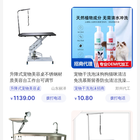
升降式宠物美容桌不锈钢材
宠物干洗泡沫狗狗猫咪清洁
质美容台工作台可调节
免洗慕斯留香防虫清洁洗澡
用品批发
升降式宠物美容桌
山东丽泽
宠物干洗泡沫招商
郑州代工
宠物用品
帮网络科
供应
日用百货
宠物干洗泡沫代理
1139.00
10.80
拨打电话
有限公司
拨打电话
技有限公
￥
￥
狗狗及用品
狗狗猫咪清洁慕斯代理
司
狗狗清洁美容工具
狗狗猫咪清洁慕斯批发
宠物洗澡用品批发