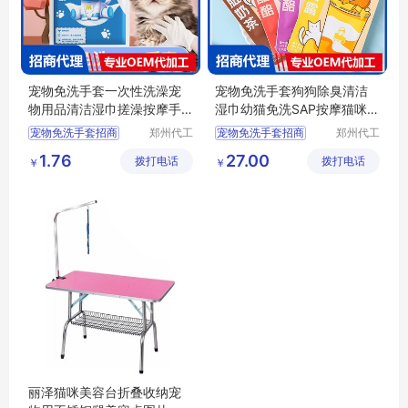
宠物免洗手套一次性洗澡宠
宠物免洗手套狗狗除臭清洁
物用品清洁湿巾搓澡按摩手
湿巾幼猫免洗SAP按摩猫咪免
套批发
洗手套批发
宠物免洗手套招商
郑州代工
宠物免洗手套招商
郑州代工
帮网络科
帮网络科
宠物免洗手套代理
宠物免洗手套代理
1.76
27.00
拨打电话
技有限公
拨打电话
技有限公
￥
￥
宠物用品批发
宠物清洁湿巾批发
司
司
宠物清洁湿巾代理
宠物清洁湿巾定制
宠物按摩手套批发
猫咪免洗手套批发
丽泽猫咪美容台折叠收纳宠