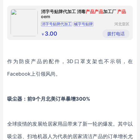
消字号贴牌代加工 消毒
产品
产品
加工厂
产品
oem
消字号贴牌代加工
械字号贴牌
河北亚区
生物科技
消字号产品加工厂
产品oem贴牌
有限公司
3.00
拨打电话
￥
消毒产品加工厂
作为防疫产品的配件，
3D口罩支架也不示弱，在
Facebook上引领风尚。
吸尘器
：
前
9个月北美订单暴增300%
全球疫情的发展给居家用品带来了新一轮的爆发。其中以
吸尘器、扫地机器人为代表的居家清洁产品的订单增长尤