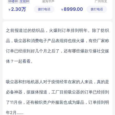
钟楼钟
景观钟
威海华声
广州缔龙
钟表技术
钟表有限
楼顶钟表
楼顶装饰钟
2.30万
8999.00
拨打电话
有限公司
拨打电话
公司
￥
￥
塔钟更换
之前报道过的纺织品，火爆到订单排到明年。除了纺织
品，吸尘器和消费电子产品表现得也很火爆，有些厂家称
订单已经排到好几个月之后了，还有哪些爆款引爆社交媒
体？一起看看。
吸尘器和扫地机器人对于疫情经常在家的人来说，真的是
必备神器，据媒体报道，工厂
目前吸尘器的订单已经排到
了
11月份，还有梭织类户外服装也成为爆品，订单排到明
年
2月……