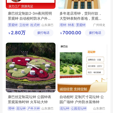
康巴丝定制款2-3m夜间照明
多年老店塔钟，货到付款，
景观钟 自动校时防水户外柱
大型钟表制作基地，景观
式钟
钟，认准缔龙
景观钟
立柱钟
柱式钟
山东康巴
塔钟
钟表
景观钟
广州缔龙
丝实业有
钟表有限
街道景观钟
花坛钟
高端塔钟
2.80万
7000.00
拨打电话
限公司
拨打电话
公司
￥
￥
公园景观钟
康巴丝定制花坛钟 公园钟表
自动校时 定制尺寸花坛钟 公
景观装饰时钟 火车站大钟
园广场钟 户外防水装饰钟
塔钟
花坛钟
户外大钟
山东康巴
花坛钟
公园花坛钟
山东康巴
丝实业有
丝实业有
景观钟
花钟
景区花坛钟