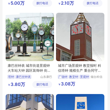
5.00万
2.10万
拨打电话
限公司
拨打电话
限公司
￥
￥
小区花坛钟
装饰钟
康巴丝钟表 城市街道景观钟
城市广场景观钟 教堂报时 科
火车站大钟 园区装饰钟 街道
信塔钟 规模生产 重合同守信
立钟
用
塔钟
康巴丝钟表
山东康巴
广场钟
教堂钟
景观钟
烟台科信
丝实业有
钟表有限
景观钟
建筑大钟
3.08万
3.80万
￥
拨打电话
限公司
公司
￥
户外大钟