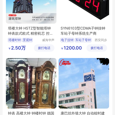
塔楼大钟 HSTZ型智能塔钟
SYN6103型CDMA子钟挂钟
钟表款式欧式 精密机芯 控制
车站子母钟系统生产商
器抗干扰能力强
塔楼时钟
景观钟
威海华声
电子挂钟
车站子母钟
西安同步
钟表技术
电子科技
钟楼大钟
楼顶装饰钟
医院子母钟系统
2.50万
1200.00
拨打电话
有限公司
拨打电话
有限公司
￥
￥
塔楼报时钟
子母钟厂家
CDMA子钟
钟表 高楼大钟 钟楼时钟 德国
康巴丝外墙大钟 自动校时建