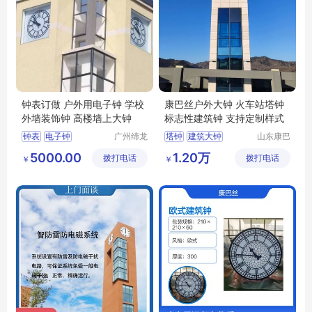
钟表订做 户外用电子钟 学校
康巴丝户外大钟 火车站塔钟
外墙装饰钟 高楼墙上大钟
标志性建筑钟 支持定制样式
钟表
电子钟
广州缔龙
塔钟
建筑大钟
山东康巴
钟表有限
丝实业有
学校外墙装饰钟
塔楼钟表
石英钟
5000.00
1.20万
拨打电话
公司
拨打电话
限公司
￥
￥
高楼墙上大钟
电波钟
定制钟表