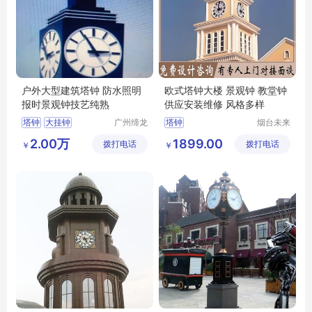
户外大型建筑塔钟 防水照明
欧式塔钟大楼 景观钟 教堂钟
报时景观钟技艺纯熟
供应安装维修 风格多样
塔钟
大挂钟
广州缔龙
塔钟
烟台未来
钟表有限
晨钟智能
钟楼大钟表
2.00万
1899.00
拨打电话
公司
拨打电话
科技有限
￥
￥
定制钟厂家
公司