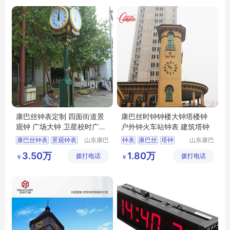
康巴丝钟表定制 四面街道景
康巴丝时钟钟楼大钟塔楼钟
观钟 广场大钟 卫星校时广告
户外钟火车站钟表 建筑塔钟
创意立钟
康巴丝钟表
景观钟表
山东康巴
钟表
康巴丝
塔钟
山东康巴
丝实业有
丝实业有
塔钟
景观钟
户外大钟
大钟
时钟
3.50万
1.80万
拨打电话
限公司
拨打电话
限公司
￥
￥