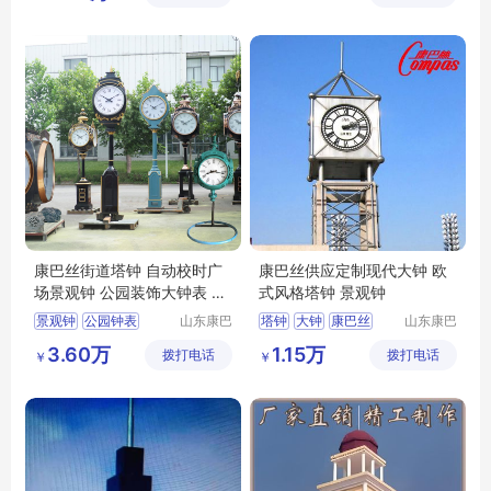
公司
康巴丝街道塔钟 自动校时广
康巴丝供应定制现代大钟 欧
场景观钟 公园装饰大钟表 花
式风格塔钟 景观钟
钟
景观钟
公园钟表
山东康巴
塔钟
大钟
康巴丝
山东康巴
丝实业有
丝实业有
街道景观钟
塔钟
钟表
景观钟
建筑大钟
3.60万
1.15万
拨打电话
限公司
拨打电话
限公司
￥
￥