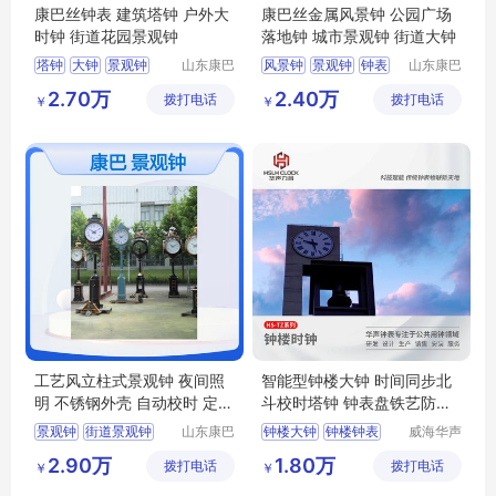
康巴丝钟表 建筑塔钟 户外大
康巴丝金属风景钟 公园广场
时钟 街道花园景观钟
落地钟 城市景观钟 街道大钟
塔钟
大钟
景观钟
山东康巴
风景钟
景观钟
钟表
山东康巴
丝实业有
丝实业有
户外时钟
楼顶塔钟
塔钟
时钟
2.70万
2.40万
拨打电话
限公司
拨打电话
限公司
￥
￥
工艺风立柱式景观钟 夜间照
智能型钟楼大钟 时间同步北
明 不锈钢外壳 自动校时 定制
斗校时塔钟 钟表盘铁艺防腐
样式
处理 HS-TZ型
景观钟
街道景观钟
山东康巴
钟楼大钟
钟楼钟表
威海华声
丝实业有
钟表技术
户外景观钟
钟楼钟
钟塔钟表
2.90万
1.80万
拨打电话
限公司
拨打电话
有限公司
￥
￥
公园景观钟
景观钟表