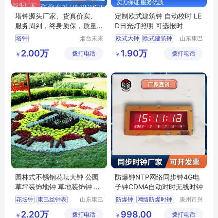
塔钟源头厂家、货真价实、
定制欧式建筑钟 自动校时 LE
服务周到，终身质保，质量
D日光灯照明 可选报时
保证
塔钟
烟台未来
欧式大钟
欧式建筑钟
山东康巴
晨钟智能
丝实业有
罗马盘面钟
欧式钟表
2.00万
1.90万
拨打电话
科技有限
拨打电话
限公司
￥
￥
欧式建筑大钟
公司
园林式不锈钢花坛大钟 公园
防爆钟NTP网络同步钟4G电
草坪装饰地钟 草地装饰钟 大
子钟CDMA自动对时无线时钟
型花钟
花坛钟
康巴丝钟表
山东康巴
防爆钟
网络防爆时钟
泉州市兴
丝实业有
安培电子
景观钟
花钟
4G钟防腐电子钟
2.20万
998.00
拨打电话
限公司
拨打电话
科技有限
￥
￥
康巴丝大钟