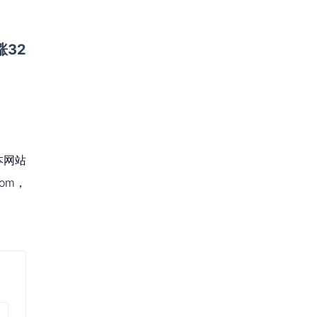
涨32
本网站
om，