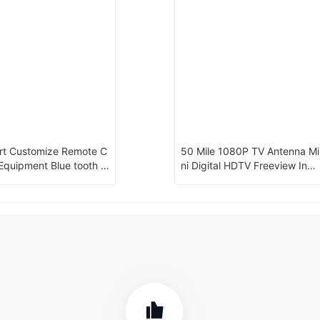
rt Customize Remote C
50 Mile 1080P TV Antenna Mi
 Equipment Blue tooth S
ni Digital HDTV Freeview Indo
round Parking Barrier Lo
or Outdoor TV Receiver for D
TMB ISDB-T DVB-T with TV A
ntenna Amplifier