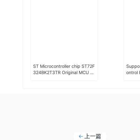
ST Microcontroller chip ST72F
Suppo
324BK2T3TR Original MCU e
ontrol
ncapsulation：LQFP-32
olar G
t Lock
上一篇