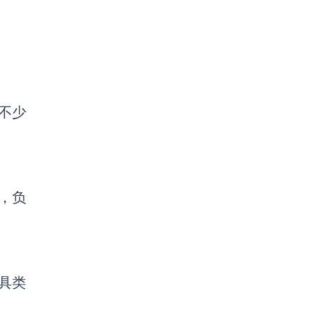
不少
，负
具类