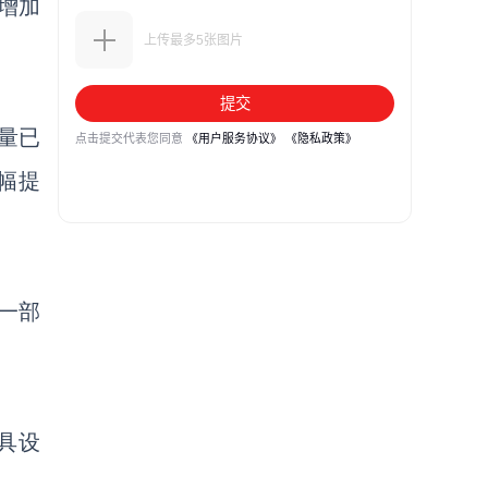
增加
量已
幅提
一部
具设