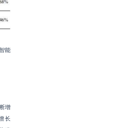
智能
断增
增长