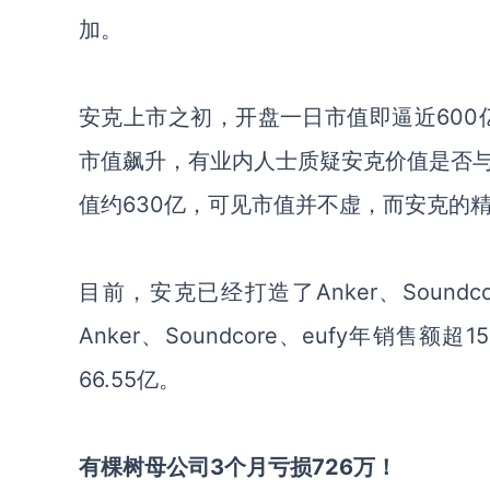
加。
安克上市之初，开盘一日市值即逼近
600
市值飙升，有业内人士质疑安克价值是否
值约
630
亿，可见市值并不虚，而安克的
目前，安克已经打造了
Anker
、
Soundco
Anker
、
Soundcore
、
eufy
年销售额超
15
66.55
亿。
有棵树母公司
3
个月亏损
726
万！