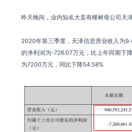
昨天晚间，业内知名大卖有棵树母公司
天
2020
年第三季度，天泽信息营业收入为
9.
的净利润为
-726.07
万元，比上年同期下
为
7200
万元，同比下降
54.
58
%