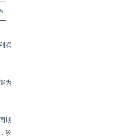
利润
能为
同期
，较