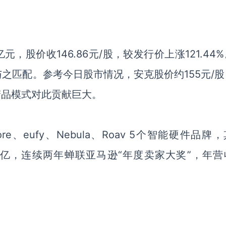
亿元，股价收
146.86
元
/
股，较发行价上涨
121.44%
与之匹配。参考今日股市情况，安克股价约
155
元
/
股
精品模式对此贡献巨大。
re
、
eufy
、
Nebula
、
Roav 5
个智能硬件品牌，
亿，连续两年蝉联亚马逊“年度卖家大奖”，年营