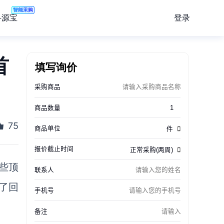
智能采购
登录
寻源宝
首
填写询价
75
些顶
了回