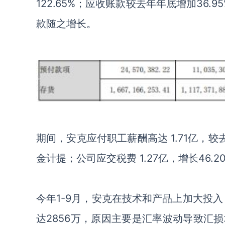
122.65%
；应收账款较去年年底增加
36.9
款随之增长。
期间，安克应付职工薪酬高达
1.71
亿，较
金计提；公司应交税费
1.27
亿，增长
46.2
今年
1-9
月，安克在技术和产品上加大投入
达
2856
万，原因主要是汇率波动导致汇损