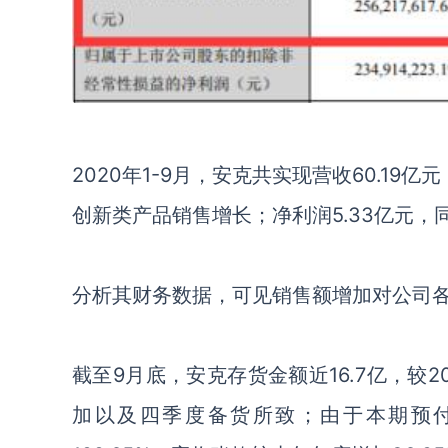
2020
年
1-9
月，安克共实现营收
60.19
亿元
创新类产品销售增长；净利润
5.33
亿元，
分析其财务数据，可见销售额增加对公司
截至
9
月底，安克存货金额近
16.7
亿，较
2
加以及四季度备货所致；由于本期预