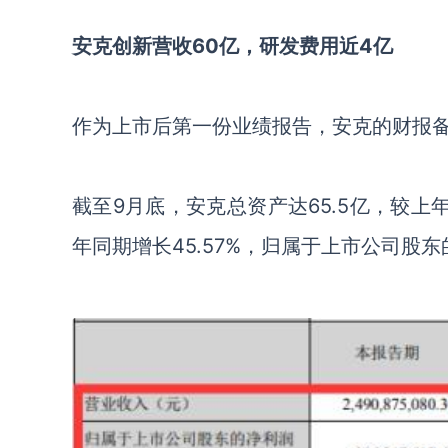
安克创新营收
60
亿，研发费用近
4
亿
作为上市后第一份业绩报告，安克的财报
截至
9
月底，安克总资产达
65.5
亿，较上
年同期增长
45.57%
，归属于上市公司股东