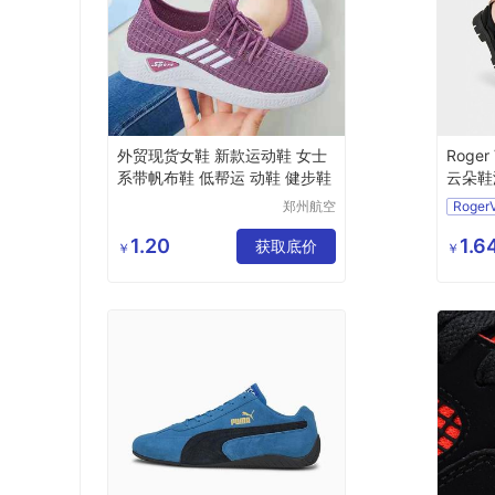
外贸现货女鞋 新款运动鞋 女士
Roger
系带帆布鞋 低帮运 动鞋 健步鞋
云朵鞋
郑州航空
RogerV
港区全瑞
琦日用品
1.20
1.
获取底价
￥
￥
店