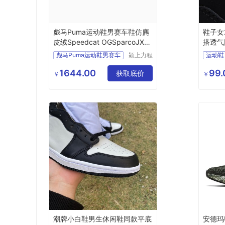
彪马Puma运动鞋男赛车鞋仿麂
鞋子女
皮绒Speedcat OGSparcoJX3
搭透气
06725
彪马Puma运动鞋男赛车
颍上力程
运动鞋
仪器设备
有限公司
1644.00
99.
获取底价
￥
￥
潮牌小白鞋男生休闲鞋同款平底
安德玛U