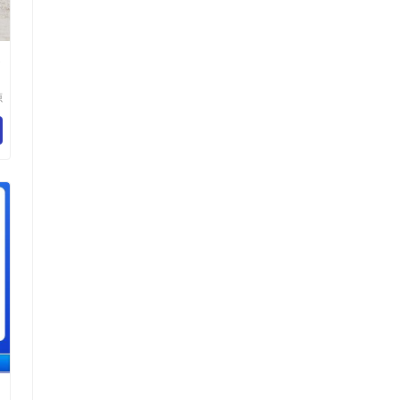
透
源
展
司