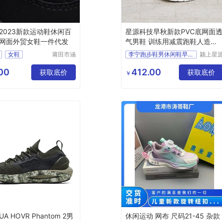
2023新款运动鞋休闲百
星源科技早秋新款PVC底网面
网面外贸女鞋一件代发
气男鞋 训练用减震跑鞋人造草
地适用
女鞋
莆田市涵
李宁跑步鞋男休闲鞋早秋新
颍上星
江区辰翊
科技发
贸易有限
有限公
00
412.00
获取底价
获取底价
￥
公司
A HOVR Phantom 2男
休闲运动 网布 尺码21-45 杂款