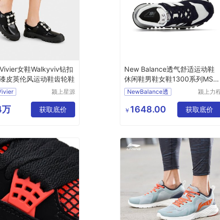
 Vivier女鞋Walkyviv钻扣
New Balance透气舒适运动鞋
漆皮英伦风运动鞋齿轮鞋
休闲鞋男鞋女鞋1300系列MS1
00TE
ivier
颍上星源
NewBalance透
颍上力
科技发展
仪器设
有限公司
有限公
64万
1648.00
获取底价
获取底价
￥