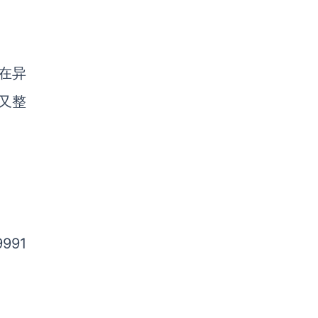
。
在异
又整
9991