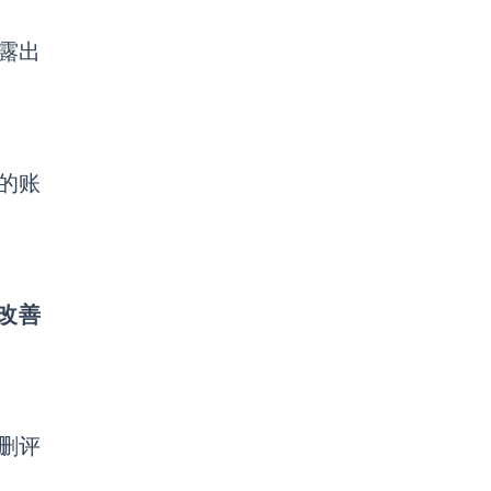
露出
您的账
改善
删评