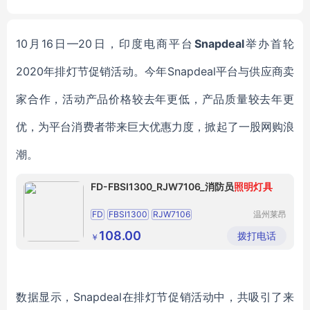
10月16日—20日，印度电商平台
Snapdeal
举办首轮
2020年排灯节促销活动。今年Snapdeal平台与供应商卖
家合作，活动产品价格较去年更低，产品质量较去年更
优，为平台消费者带来巨大优惠力度，掀起了一股网购浪
潮。
FD-FBSI1300_RJW7106_消防员
照明灯具
FD
FBSI1300
RJW7106
温州莱昂
电气有限
消防员照明灯具
公司
108.00
拨打电话
￥
数据显示，
Snapdeal在排灯节促销活动中，共吸引了来