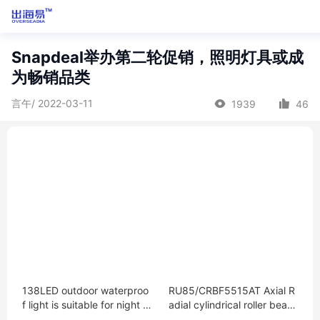
Snapdeal举办第二轮促销，照明灯具或成
为畅销品类
言午/ 2022-03-11
1939
46
138LED outdoor waterproo
RU85/CRBF5515AT Axial R
f light is suitable for night g
adial cylindrical roller beari
arden
ng 55*120*85