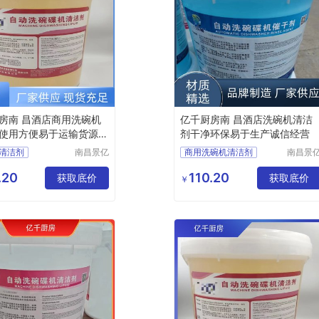
房南 昌酒店商用洗碗机
亿千厨房南 昌酒店洗碗机清洁
使用方便易于运输货源稳
剂干净环保易于生产诚信经营
清洁剂
南昌景亿
商用洗碗机清洁剂
南昌景
厨房设备
厨房设
光亮剂
商用洗碗机催干剂
有限公司
有限公
.20
110.20
专用光亮剂
获取底价
洗碗机专用催干剂
获取底价
￥
洗涤剂厂家
洗碗机清洁剂厂家
光亮剂厂家
洗碗机光亮剂厂家