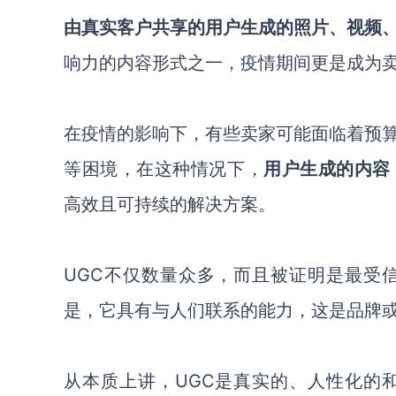
由
真实客户共享的用户生成的照片
、
视频
响力的内容形式之一
，
疫情
期间
更是
成为
在疫情的影响下
，
有些卖家可能面临着
预
等困境
，
在这种情况下
，
用户生成的内容
高效且可持续的解决方案。
UGC不仅数量众多，而且
被证明是
最受
是，它
具有与人们联系的能力
，
这是
品牌
从本质上讲，
UGC是真实的
、
人性化的