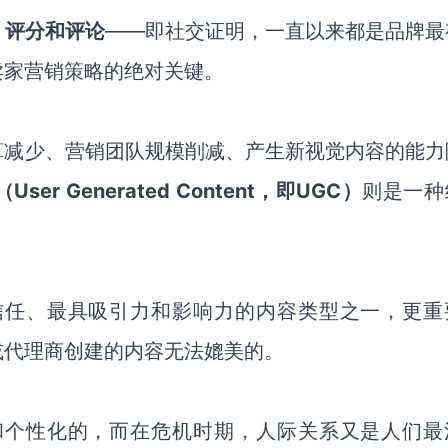
、
评分和评论
——
即社交证明，一直
以来
都
是品牌
最
卖家
营销策略的绝对关键。
算
减少、
营销团队
规模削减、
产生新视觉内容的能力
（
User Generated Content，即
UGC）
则
是一种
信任
、
最具吸引力和影响力的内容类型之一，
更重
或代理商创建的内容无法
媲美的
。
和个
性
化的
，
而
在危机时期，人际关系
又是
人们最