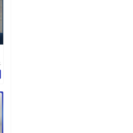
亿
备
司