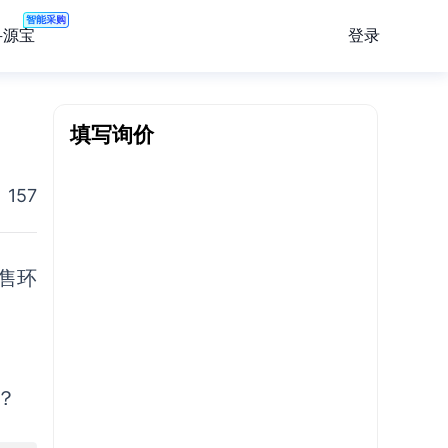
智能采购
登录
寻源宝
填写询价
157
售环
？