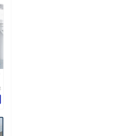
清
清
妮
用
公