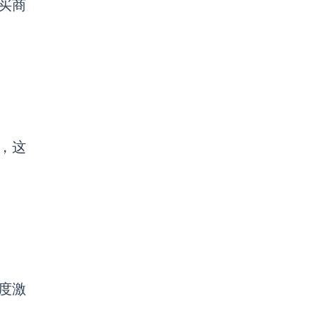
买商
，这
程度激