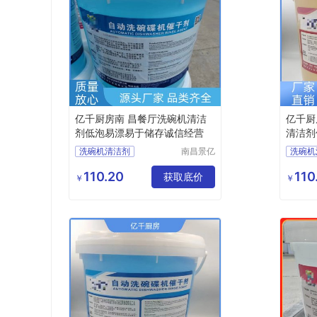
亿千厨房南 昌餐厅洗碗机清洁
亿千厨
剂低泡易漂易于储存诚信经营
清洁剂
定
洗碗机清洁剂
南昌景亿
洗碗机
厨房设备
洗碗机催干剂
洗碗机
有限公司
110.20
110
商用洗碗机清洁剂
获取底价
洗碗机
￥
￥
洗碗机洗涤剂厂家
洗碗机
商用洗碗机清洁剂厂家
洗碗机