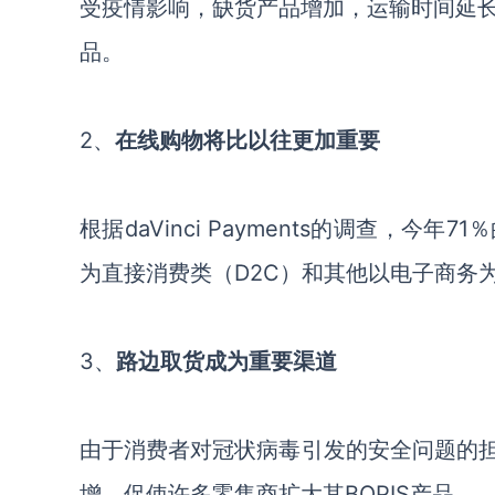
受疫情影响，缺货产品增加，运输时间延
品。
2、
在线购物将比以往更加重要
根据
daVinci Payments的调查，
今年
71
为直接消费类（
D2C）和其他以电子商务
3、
路边
取货
成为重要渠道
由于消费者对冠状病毒引发的安全问题的
增，促使许多零售商扩大其BOPIS产品。