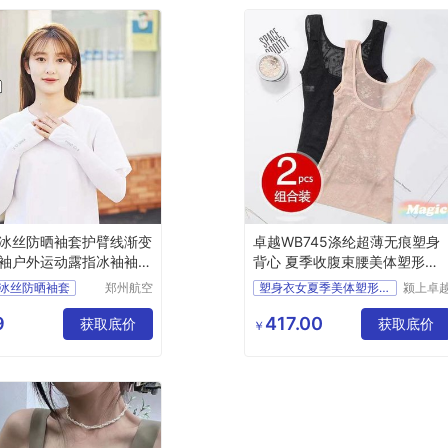
冰丝防晒袖套护臂线渐变
卓越WB745涤纶超薄无痕塑身
袖户外运动露指冰袖袖套
背心 夏季收腹束腰美体塑形女
款
冰丝防晒袖套
郑州航空
塑身衣女夏季美体塑形束身
颍上卓
港区芙乐
电子商
渐变色
冰丝袖
鑫日用百
有限公
9
417.00
动露指冰袖
获取底价
获取底价
￥
货店
发