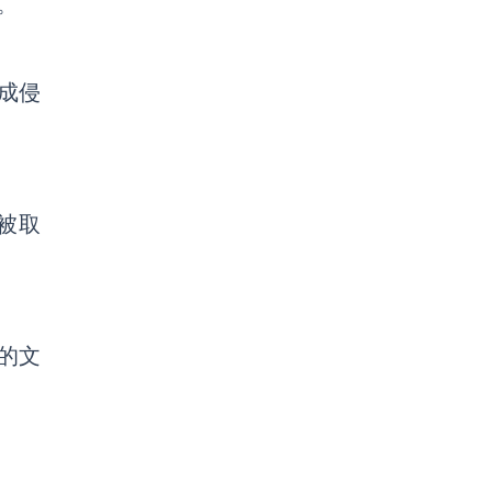
。
成侵
被取
 中的文