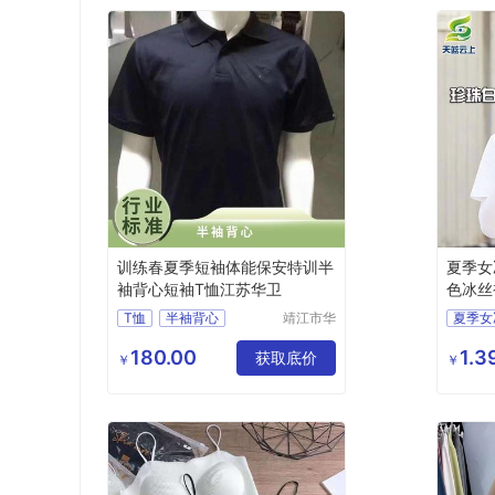
训练春夏季短袖体能保安特训半
夏季女
袖背心短袖T恤江苏华卫
色冰丝
批发
T恤
半袖背心
靖江市华
夏季女
昌安防科
短袖T恤
护臂线
技有限公
180.00
1.3
获取底价
户外运
￥
￥
司
袖套批