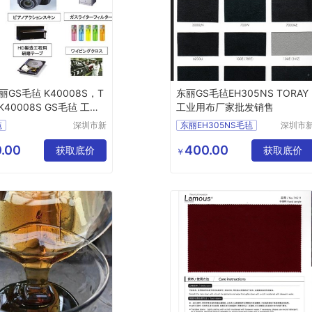
GS毛毡 K40008S，T
东丽GS毛毡EH305NS TORAY
 K40008S GS毛毡 工业
工业用布厂家批发销售
毡
深圳市新
东丽EH305NS毛毡
深圳市
中合供应
中合供
0008S毛毡
TORAY毛毡EH305NS
链有限公
链有限
.00
400.00
AY毛毡批发
获取底价
GS毛毡EH305NS毛毡
获取底价
￥
司
司
毡价格
EH305NS毛毡批发
08S毛毡