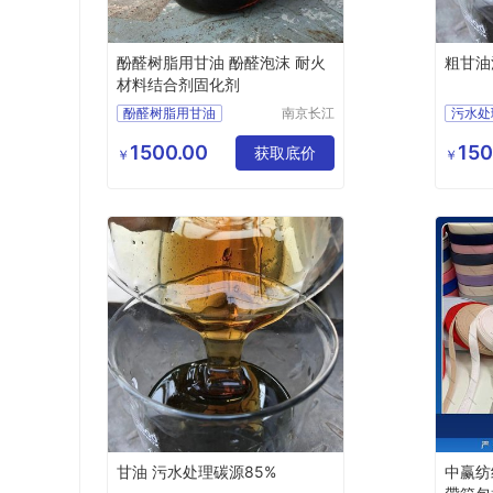
酚醛树脂用甘油 酚醛泡沫 耐火
粗甘油
材料结合剂固化剂
酚醛树脂用甘油
南京长江
污水处
江宇能源
酚醛树脂用甘油厂家直销
污水处
科技有限
1500.00
150
酚醛树脂用甘油行情
获取底价
污水处
￥
￥
公司
酚醛树脂用甘油供求信息
污水处
甘油 污水处理碳源85%
中赢纺