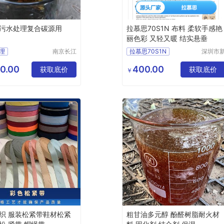
污水处理复合碳源用
拉慕思70S1N 布料 柔软手感艳
丽色彩 又轻又暖 结实悬垂
理
南京长江
拉慕思70S1N
深圳市
江宇能源
中合供
理厂家直销
ASAHIKASEI旭化成70S1N布料
科技有限
链有限
0.00
400.00
理行情
获取底价
LAMOUS70S1N布料批发
获取底价
￥
公司
司
理供求信息
70S1N布料
织 服装松紧带鞋材松紧
粗甘油多元醇 酚醛树脂耐火材