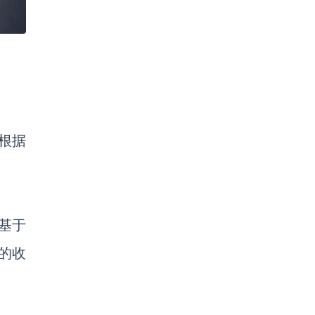
者根据
基于
元的收