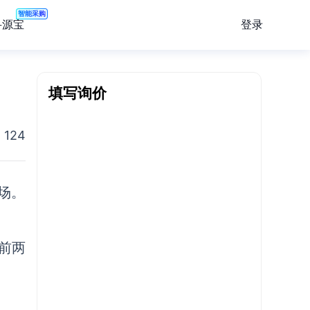
智能采购
登录
寻源宝
填写询价
124
场。
；前两