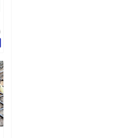
新
应
公