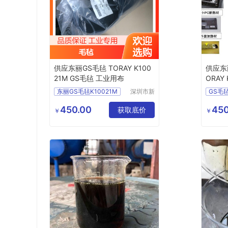
供应东丽GS毛毡 TORAY K100
供应东丽
21M GS毛毡 工业用布
ORAY
用布
东丽GS毛毡K10021M
深圳市新
GS毛
中合供应
TORAYGS毛毡
东丽K4
链有限公
450.00
450
K10021MGS毛毡
获取底价
TOR
￥
￥
司
K10021M毛毡批发
GS毛
K400