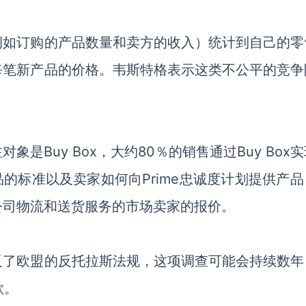
例如订购的产品数量和卖方的收入）统计到自己的零
每笔新产品的价格。
韦斯特格表示这类不公平的竞争
注
对象
是
Buy Box，
大约
80％的销售
通过
Buy Box
品的标准
以及
卖家如何向
Prime忠诚度计划提供产品
公司物流和送货服务的市场卖家的报价
。
反了欧盟的反托拉斯法规，这项调查可能会持续数年
款。