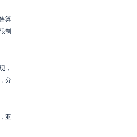
售算
限制
实现
，
，分
，亚