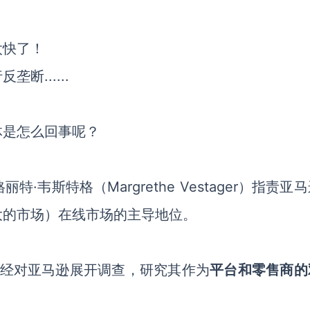
太快了！
行反垄断
......
体是怎么回事呢？
格丽特
·韦斯特格（Margrethe Vestager）指责
亚马
大的市场）在线市场的主导地位
。
已经对亚马逊展开调查，研究其作为
平台和零售商的