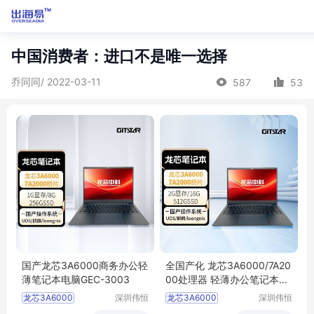
中国消费者：进口不是唯一选择
乔同同/ 2022-03-11
587
53
国产龙芯3A6000商务办公轻
全国产化 龙芯3A6000/7A20
薄笔记本电脑GEC-3003
00处理器 轻薄办公笔记本电
脑
龙芯3A6000
深圳伟恒
龙芯3A6000
深圳伟恒
实业有限
实业有限
国产笔记本
国产笔记本