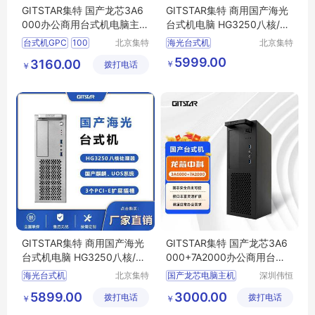
GITSTAR集特 国产龙芯3A6
GITSTAR集特 商用国产海光
000办公商用台式机电脑主机
台式机电脑 HG3250八核/麒
GPC-100
麟系统
台式机GPC
100
北京集特
海光台式机
北京集特
智能科技
智能科技
国产龙芯
国产原装电脑
5999.00
3160.00
￥
拨打电话
有限公司
有限公司
￥
国产龙芯3A60003A6000
国产台式主机电脑
办公商用
国产厂家
国产HG3250工控机
海光服务器
GITSTAR集特 商用国产海光
GITSTAR集特 国产龙芯3A6
台式机电脑 HG3250八核/国
000+7A2000办公商用台式
产系统
机电脑GPC-100
海光台式机
北京集特
国产龙芯电脑主机
深圳伟恒
智能科技
实业有限
国产原装电脑
龙芯3A6000台式机
5899.00
3000.00
拨打电话
有限公司
拨打电话
公司
￥
￥
国产台式主机电脑
信创办公台式机
国产HG3250工控机
LoongArch架构PC整机