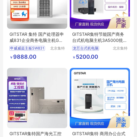
GITSTAR 集特 国产处理器申
GITSTAR集特节能国产商务
威831企业商务电脑主机GPC
台式机电脑主机3A5000统信
-110
或麒麟系统
申威威焱主板SW831
北京集特
龙芯台式机电脑
北京集特
智能科技
智能科技
企业商用国产电脑
国产原装电脑
9888.00
5200.00
￥
￥
有限公司
有限公司
国产处理器企业商务电脑主机
国产台式主机电脑
国产计算机服务器设备
国产3A5000工控机
国产处理器主机厂家
龙芯服务器
GITSTAR集特国产海光工控
GITSTAR集特 商用办公台式