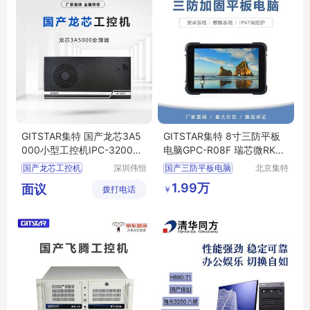
GITSTAR集特 国产龙芯3A5
GITSTAR集特 8寸三防平板
000小型工控机IPC-3200桌
电脑GPC-R08F 瑞芯微RK33
面电脑主机
99支持国产系统
国产龙芯工控机
深圳伟恒
国产三防平板电脑
北京集特
实业有限
智能科技
国产桌面式工控机
加固手持平板
1.99万
面议
￥
拨打电话
公司
有限公司
国产工控机
安卓加固平板电脑
国产龙芯3A5000
国产电脑
国产集特工控机
高性能计算机终端