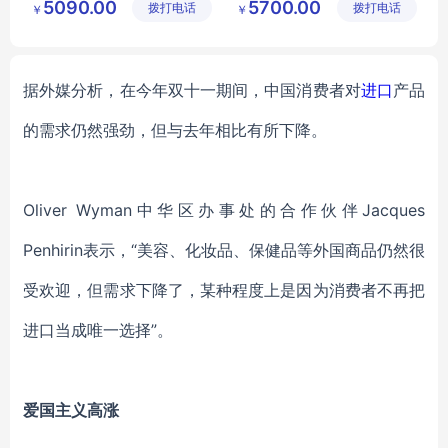
5090.00
5700.00
拨打电话
公司
拨打电话
公司
￥
￥
龙芯笔记本
龙芯处理器
国产计算机
国产计算机
国产商务本
国产商务本
据外媒分析，在今年双十一期间，
中国消费者对
进口
产品
的需求仍然强劲，但与去年相比有所下降。
Oliver Wyman中华区办事处的合作伙伴Jacques
Penhirin表示，“美容、化妆品、保健品等外国商品仍然很
受欢迎，但需求下降了，某种程度上是因为消费者不再把
进口当成唯一选择”。
爱国主义高涨