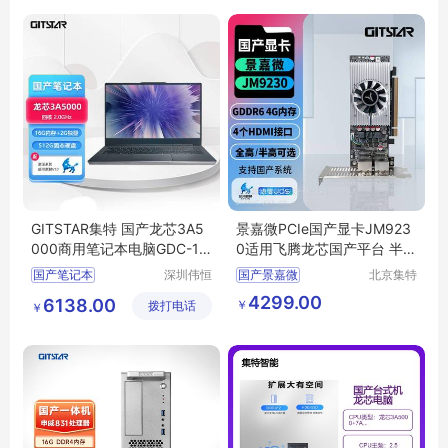
海光服务器
龙芯3A6000国产电脑
GITSTAR集特 国产龙芯3A5
景嘉微PCIe国产显卡JM923
000商用笔记本电脑GDC-14
0适用飞腾龙芯国产平台 半
01
高/全高4个HDMI
国产笔记本
深圳伟恒
国产景嘉微
北京集特
实业有限
智能科技
商务笔记本
景嘉微PCIE卡
4299.00
6138.00
￥
拨打电话
公司
有限公司
￥
国产商务笔记本
国产显卡JM9230
麒麟系统
国产龙芯
国产JM9230高性能卡
国产芯显卡