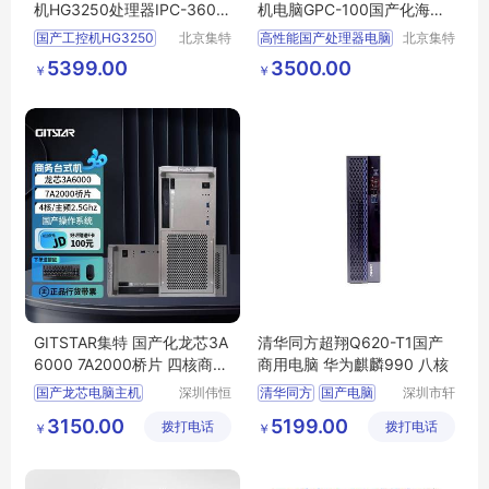
机HG3250处理器IPC-3600
机电脑GPC-100国产化海光
支持IP65等级
HG3250银河麒麟
国产工控机HG3250
北京集特
高性能国产处理器电脑
北京集特
智能科技
智能科技
海光工业电脑IPC
试配高性能显卡国产处理器
5399.00
3500.00
￥
￥
有限公司
有限公司
3600
海光处理器电脑
国产系统壁挂工控机
国产电脑主机
厂家定制国产机器
桌面国产海光工控
GITSTAR集特 国产化龙芯3A
清华同方超翔Q620-T1国产
6000 7A2000桥片 四核商用
商用电脑 华为麒麟990 八核
台式主机GPC-160
国产龙芯电脑主机
深圳伟恒
清华同方
国产电脑
深圳市轩
实业有限
好韵电子
国产龙芯台式机
3150.00
5199.00
拨打电话
公司
拨打电话
有限公司
￥
￥
龙芯3A6000处理器
信创龙芯办公电脑
国产化台式机