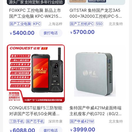
FOXKPC 工控电脑 新品上市
GITSTAR 集特国产龙芯3A5
国产工业电脑 KPC-WK215A
000+7A2000工控机IPC-55
-FOXKPC
0工业电脑主机
国产工业电脑
KPC
上海远梓
国产工控机IPC
550
北京集特
工控设备
智能科技
WK215A
工控电脑
国产兆芯工控机
5700.00
5400.00
￥
拨打电话
有限公司
有限公司
￥
FOXKPC
国产龙芯工控机
国产海光工控机
国产鲲鹏工控机
CONQUEST征服F5三防智能
集特国产申威421M桌面终端
对讲国产芯手机5G全网通手
主机瘦客户机G702（8G/25
持巡检终端
6GSSD）
三防手机
国产芯手机
深圳市康
国产申威421M
北京集特
凯思特通
智能科技
申威瘦客户机G702
3999.00
6088.00
￥
拨打电话
讯设备有
有限公司
￥
麒麟系统国产电脑