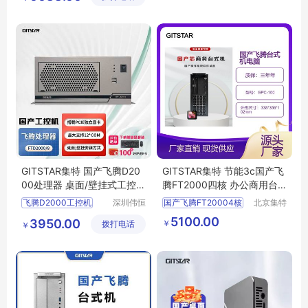
限公司
国产申威瘦客户机
节能环保产品厂家定制
GITSTAR集特 国产飞腾D20
GITSTAR集特 节能3c国产飞
00处理器 桌面/壁挂式工控机
腾FT2000四核 办公商用台
IPC-3200
式机电脑GPC-100
飞腾D2000工控机
深圳伟恒
国产飞腾FT20004核
北京集特
实业有限
智能科技
国产ARM工控主机
国产飞腾台式机
5100.00
3950.00
￥
拨打电话
公司
有限公司
￥
壁挂式飞腾工业计算机
国产桌面台式机
信创FT
北京国产飞腾
2000工控终端
国产飞腾GPC
100
国产化工业控制主机