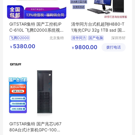
GITSTAR集特 国产工控机IP
清华同方台式机超翔H880-T
C-610L 飞腾D2000系统视
1海光CPU 32g 1TB ssd 国
觉工控电脑
产4g 独立显卡 23.8显示器
飞腾D2000
北京集特
清华同方
国产电脑
深圳市轩
智能科技
好韵电子
国产原装工控机
5380.00
9800.00
￥
有限公司
拨打电话
有限公司
￥
北京工控机IPC
610L
国产FT
2000工控机
麒麟系统国产机器
GITSTAR集特 国产兆芯U67
80A台式计算机GPC-100桌