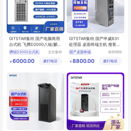
GITSTAR集特 国产电脑商用
GITSTAR集特 国产申威831
台式机 飞腾D2000八核/麒麟
处理器 桌面终端主机 瘦客户
系统
机G701
腾锐D2000台式机
北京集特
国产桌面终端
深圳伟恒
智能科技
实业有限
国产原装电脑
国产瘦客户机
申威831
6000.00
8800.00
拨打电话
有限公司
拨打电话
公司
￥
￥
国产台式主机电脑
商务
申威自主架构
国产飞腾工控机
飞腾服务器