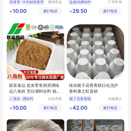
凤尾草
中药材凤尾草
亳州市汝
盐焗鸡调味料
广州市华
安堂药业
琪生物科
凤尾草价格
手撕鸡料
10.00
29.50
拨打电话
有限公司
拨打电话
技有限公
￥
￥
凤尾草批发商
司
凤尾草图片
联富食品 批发零售厨房调味
味浓栀子花香香精日化洗护
品八角粉 烹饪调料佐料 烧烤
香料康之旺直销
食品调味料
八角粉
调味料
兴化市联
栀子花香香精
河南康之
富食品有
旺生物科
烹饪调料
调味品
日化洗护香料
10.00
42.00
拨打电话
限公司
拨打电话
技有限公
￥
￥
厨房调味品
司