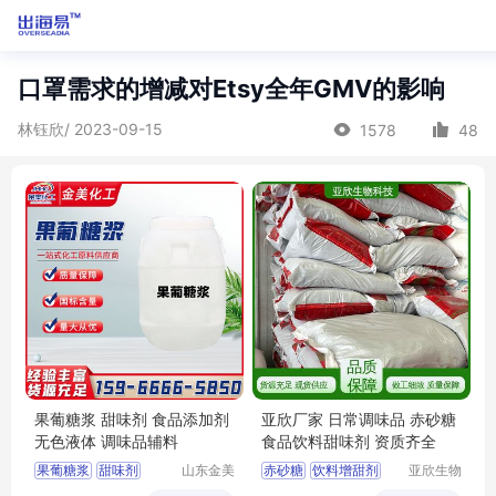
口罩需求的增减对Etsy全年GMV的影响
林钰欣/ 2023-09-15
1578
48
果葡糖浆 甜味剂 食品添加剂
亚欣厂家 日常调味品 赤砂糖
无色液体 调味品辅料
食品饮料甜味剂 资质齐全
果葡糖浆
甜味剂
山东金美
赤砂糖
饮料增甜剂
亚欣生物
化工有限
科技（徐
食品添加剂
无色液体
烘焙原料