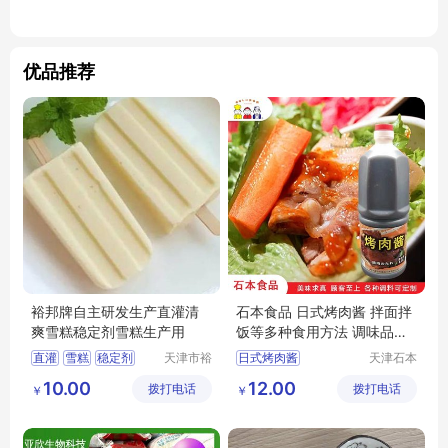
优品推荐
裕邦牌自主研发生产直灌清
石本食品 日式烤肉酱 拌面拌
爽雪糕稳定剂雪糕生产用
饭等多种食用方法 调味品厂
家
直灌
雪糕
稳定剂
天津市裕
日式烤肉酱
天津石本
昌科技发
食品工业
烤肉酱厂家
10.00
12.00
拨打电话
展有限公
拨打电话
有限公司
￥
￥
司