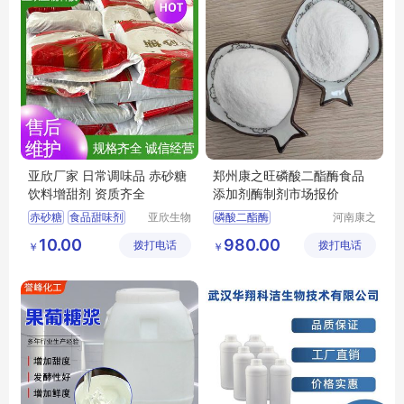
亚欣厂家 日常调味品 赤砂糖
郑州康之旺磷酸二酯酶食品
饮料增甜剂 资质齐全
添加剂酶制剂市场报价
赤砂糖
食品甜味剂
亚欣生物
磷酸二酯酶
河南康之
科技（徐
旺生物科
红糖
烘焙原料
磷酸二酯酶市场报价
10.00
980.00
拨打电话
州）有限
拨打电话
技有限公
￥
￥
食品添加剂
公司
司