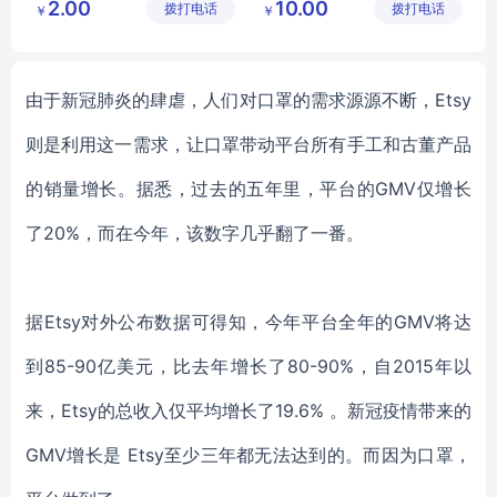
2.00
10.00
拨打电话
公司
拨打电话
州）有限
￥
￥
调味品
亚欣生物科技
公司
食品添加剂
由于新冠肺炎的肆虐，人们对口罩的需求源源不断，
Etsy
则是利用这一需求，让口罩带动平台所有手工和古董产品
的销量增长。据悉，过去的五年里，平台的GMV仅增长
了20%，而在今年，该数字几乎翻了一番。
据
Etsy对外公布数据可得知，今年平台全年的GMV将达
到85-90亿美元，比去年增长了80-90%，自2015年以
来，Etsy的总收入仅平均增长了19.6% 。新冠疫情带来的
GMV增长是 Etsy至少三年都无法达到的。而因为口罩，