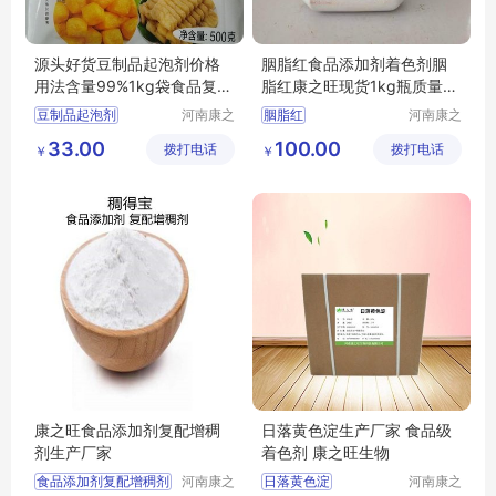
源头好货豆制品起泡剂价格
胭脂红食品添加剂着色剂胭
用法含量99%1kg袋食品复配
脂红康之旺现货1kg瓶质量保
添加剂康之旺品质保证
证
豆制品起泡剂
河南康之
胭脂红
河南康之
旺生物科
旺生物科
食品复配添加剂豆制品起泡剂价格
食品添加剂着色剂胭脂红
33.00
100.00
拨打电话
技有限公
拨打电话
技有限公
￥
￥
司
司
康之旺食品添加剂复配增稠
日落黄色淀生产厂家 食品级
剂生产厂家
着色剂 康之旺生物
食品添加剂复配增稠剂
河南康之
日落黄色淀
河南康之