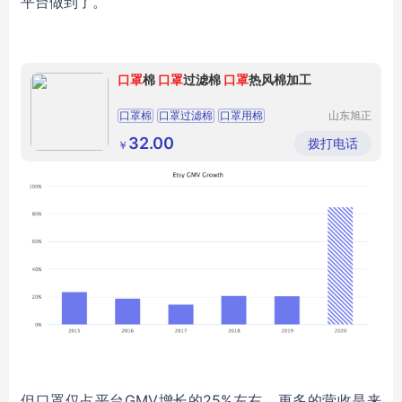
平台做到了。
口罩
棉
口罩
过滤棉
口罩
热风棉加工
口罩棉
口罩过滤棉
口罩用棉
山东旭正
纺织有限
公司
32.00
拨打电话
￥
但口罩仅占平台
GMV增长的25%左右，更多的营收是来