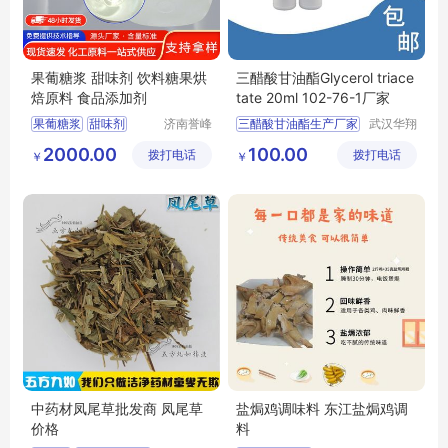
果葡糖浆 甜味剂 饮料糖果烘
三醋酸甘油酯Glycerol triace
焙原料 食品添加剂
tate 20ml 102-76-1厂家
果葡糖浆
甜味剂
济南誉峰
三醋酸甘油酯生产厂家
武汉华翔
化工有限
科洁生物
烘焙原料
食品添加剂
2000.00
100.00
拨打电话
公司
拨打电话
技术有限
￥
￥
果葡糖浆厂家
公司
中药材凤尾草批发商 凤尾草
盐焗鸡调味料 东江盐焗鸡调
价格
料