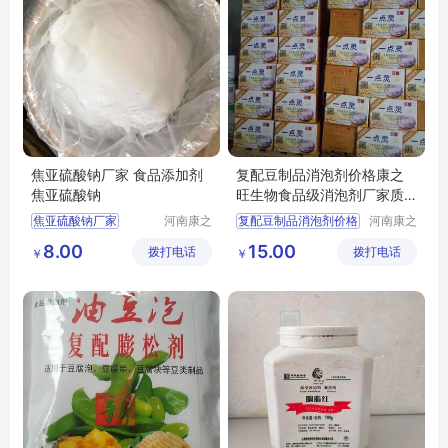
焦亚硫酸钠厂家 食品添加剂
复配豆制品消泡剂价格康之
焦亚硫酸钠
旺生物食品级消泡剂厂家质
量保证
焦亚硫酸钠厂家
河南康之
复配豆制品消泡剂价格
河南康之
旺生物科
旺生物科
食品添加剂焦亚硫酸钠
消泡剂厂家
8.00
15.00
拨打电话
技有限公
拨打电话
技有限公
￥
￥
司
司