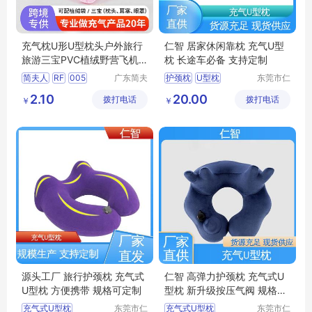
充气枕U形U型枕头户外旅行
仁智 居家休闲靠枕 充气U型
旅游三宝PVC植绒野营飞机
枕 长途车必备 支持定制
枕
简夫人
RF
005
广东简夫
护颈枕
U型枕
东莞市仁
人家纺有
智包装科
透气U型枕
2.10
20.00
拨打电话
限公司
拨打电话
技有限公
￥
￥
办公室休闲靠枕
司
旅行护颈枕
源头工厂 旅行护颈枕 充气式
仁智 高弹力护颈枕 充气式U
U型枕 方便携带 规格可定制
型枕 新升级按压气阀 规格可
定制
充气式U型枕
东莞市仁
充气式U型枕
东莞市仁