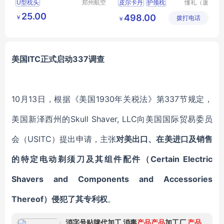
U型枕头
郑州航空
皮尔卡丹
护颈枕
懂礼（厦
港区芙乐
门）供应
PCAZ
031
25.00
498.00
￥
鑫日用百
拨打电话
链有限公
￥
行业礼品网
MY
货店
司
RXSY
T
169
美国ITC
正式
启动337调查
10月1
3
日，根据《美国
1930年关税法》第337节规定
，
美国新泽西州的
Skull Shaver, LLC向美
国
国际贸易委员
会
（
USITC
）
提出申请，主张
对美出口、在美进口及销售
的特定电动剃须刀及其组件配件（
Certain Electric
Shavers and Components and
Accessories
Thereof）侵犯了其专利权
。
消字号贴牌代加工 消毒
产品
产品
加工厂
产品