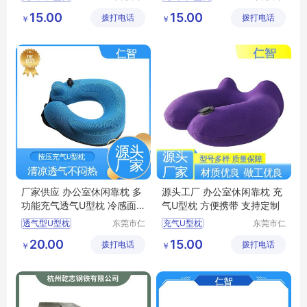
智包装科
智包装科
U型枕定制
U型枕定制
15.00
15.00
拨打电话
技有限公
拨打电话
技有限公
￥
￥
旅行乘车护颈枕
充气U型枕生产
司
司
旅行护颈枕
办公室休闲靠枕
充气U型枕生产厂家
旅行乘车护颈枕
厂家供应 办公室休闲靠枕 多
源头工厂 办公室休闲靠枕 充
功能充气透气U型枕 冷感面
气U型枕 方便携带 支持定制
料 规格可定制
透气型U型枕
东莞市仁
充气U型枕
东莞市仁
智包装科
智包装科
充气U型枕价格
充气U型枕生产厂家
20.00
15.00
拨打电话
技有限公
拨打电话
技有限公
￥
￥
办公室休闲靠枕
旅行护颈枕
司
司
充气U型枕
旅行护颈枕
充气U型枕价格
U型枕定制