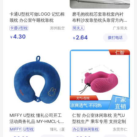
卡通U型枕可做LOGO 记忆棉
磨毛抱枕枕芯套靠枕套内衬
颈枕 办公室午睡枕靠枕
布料沙发靠垫枕头靠背方内
套不含芯
卡通U型枕
郑州航空
简夫人
广东简夫
港区全瑞
人家纺有
办公室午睡枕靠枕
4.30
2.64
￥
琦日用品
拨打电话
限公司
￥
店
MIFFY U型枕 懂礼公司开工
仁智 办公室休闲靠枕 充气U
活动商务礼品 MY-HMCL-L5
型枕生产 乘车专用 支持定制
-26
MIFFY
U型枕
懂礼（厦
办公室休闲靠枕
东莞市仁
门）供应
智包装科
公司开工活动
快速充气u型枕