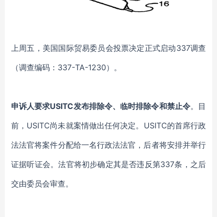
上周五，美国国际贸易委员会投票决定
正式
启动337调查
（调查编码：337-TA-1230）。
申诉人要求USITC发
布排除令、临时排除令和禁止令
。目
前
，USITC尚未就案情做出任何决定。
USITC的首席行政
法法官将案件分配给一名行政法法官，后者将安排并举行
证据听证会。
法官
将初步确定
其
是否违反第337条
，
之后
交由
委员会审查。