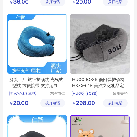
36.00
20.00
拨打电话
链有限公
拨打电话
技有限公
￥
￥
商务礼品
MY
HMCL
透气型U型枕
司
司
L5
26
旅行护颈枕
U型枕
源头工厂 旅行护颈枕 充气式
HUGO BOSS 低回弹护颈枕
U型枕 方便携带 支持定制
HBZX-015 美泽文化礼品定
制 MY-JDSY-(T)-747
办公室休闲靠枕
东莞市仁
HUGO
BOSS
泉州美泽
智包装科
贸易有限
充气式U型枕
低回弹护颈枕
HBZX
20.00
298.00
拨打电话
技有限公
拨打电话
公司
￥
￥
居家休闲靠枕
护颈枕
015
文化礼品定制
司
U型枕定制
MY
JDSY
T
747