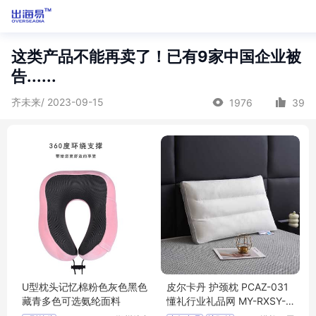
这类产品不能再卖了！已有9家中国企业被
告......
齐未来/ 2023-09-15
1976
39
U型枕头记忆棉粉色灰色黑色
皮尔卡丹 护颈枕 PCAZ-031
藏青多色可选氨纶面料
懂礼行业礼品网 MY-RXSY-
(T)-169