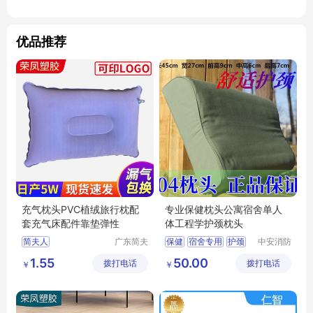
优品推荐
充气枕头PVC植绒旅行枕配
专业保健枕头公寓宿舍单人
套充气床配件靠垫弹性
体工程学护颈枕头
简夫人
广东简夫
保健
宿舍专用
护颈
中安消防
人家纺有
设备（山
枕头
1.55
50.00
拨打电话
限公司
拨打电话
东）有限
￥
￥
公司