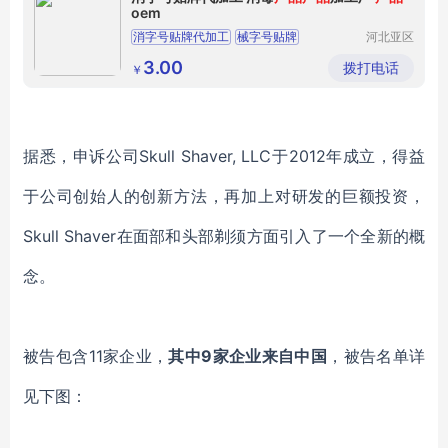
oem
消字号贴牌代加工
械字号贴牌
河北亚区
生物科技
消字号产品加工厂
产品oem贴牌
有限公司
3.00
拨打电话
￥
消毒产品加工厂
据悉，申诉公司
Skull Shaver, LLC
于
2012年成立，得益
于公司创始人的创新方法，再加上对研发的巨额投资，
Skull Shaver在面部和头部剃须方面引入了一个全新的概
念。
被告包含
11家企业，
其中9家企业来自中国
，被告名单详
见下图：