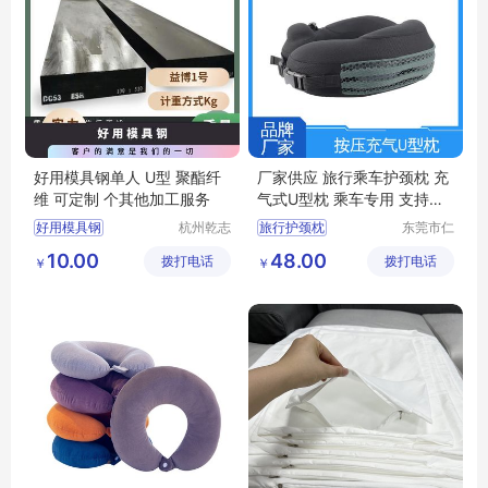
好用模具钢单人 U型 聚酯纤
厂家供应 旅行乘车护颈枕 充
维 可定制 个其他加工服务
气式U型枕 乘车专用 支持定
制
好用模具钢
杭州乾志
旅行护颈枕
东莞市仁
钢铁有限
智包装科
透气型U型枕
U型枕
10.00
48.00
拨打电话
公司
拨打电话
技有限公
￥
￥
透气U型枕
司
充气U型枕生产