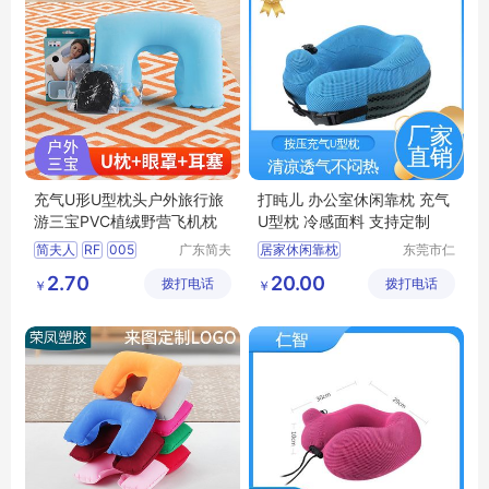
充气U形U型枕头户外旅行旅
打盹儿 办公室休闲靠枕 充气
游三宝PVC植绒野营飞机枕
U型枕 冷感面料 支持定制
简夫人
RF
005
广东简夫
居家休闲靠枕
东莞市仁
人家纺有
智包装科
旅行护颈枕
护颈枕
2.70
20.00
拨打电话
限公司
拨打电话
技有限公
￥
￥
透气型U型枕
司
旅行乘车护颈枕