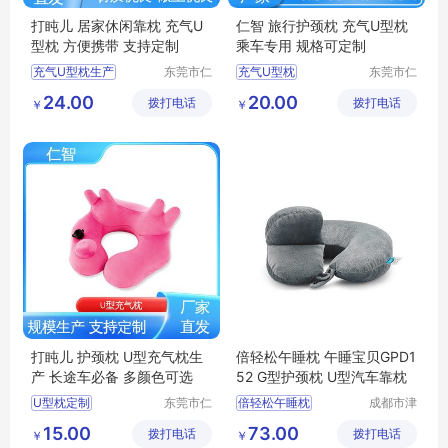
打盹儿 居家休闲靠枕 充气U
仁智 旅行护颈枕 充气U型枕
型枕 方便携带 支持定制
乘车专用 规格可定制
充气U型枕生产
东莞市仁
充气U型枕
东莞市仁
智包装科
智包装科
U型枕定制
透气型U型枕
U型枕
24.00
20.00
拨打电话
技有限公
拨打电话
技有限公
￥
￥
居家休闲靠枕
透气U型枕
司
司
充气式U型枕
护颈枕
办公室休闲靠枕
打盹儿 护颈枕 U型充气枕生
倍轻松午睡枕 午睡宝贝GPD1
产 长途车必备 多颜色可选
52 G型护颈枕 U型汽车靠枕
U型枕定制
东莞市仁
倍轻松午睡枕
成都市津
智包装科
津周到科
办公室休闲靠枕
倍轻松午睡宝贝
15.00
73.00
拨打电话
技有限公
拨打电话
技有限公
￥
￥
飞机高铁便携靠枕
倍轻松GPD152