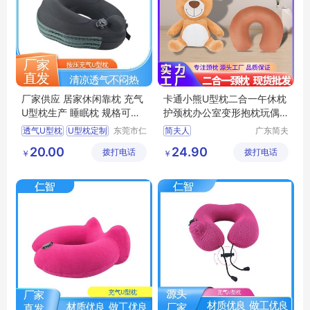
厂家供应 居家休闲靠枕 充气
卡通小熊U型枕二合一午休枕
U型枕生产 睡眠枕 规格可定
护颈枕办公室变形抱枕玩偶
制
两用
透气U型枕
U型枕定制
东莞市仁
简夫人
广东简夫
智包装科
人家纺有
充气式U型枕
护颈枕
20.00
24.90
拨打电话
技有限公
拨打电话
限公司
￥
￥
充气U型枕生产
司