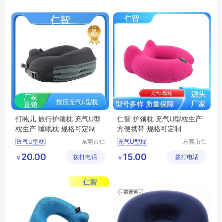
司
司
居家休闲靠枕
倍轻松G型护颈枕
充气U型枕生产
倍轻松U型汽车靠枕
打盹儿 旅行护颈枕 充气U型
仁智 护颈枕 充气U型枕生产
枕生产 睡眠枕 规格可定制
方便携带 规格可定制
透气U型枕
东莞市仁
充气U型枕
东莞市仁
智包装科
智包装科
办公室休闲靠枕
充气U型枕生产
20.00
15.00
拨打电话
技有限公
拨打电话
技有限公
￥
￥
充气U型枕
充气式U型枕
护颈枕
司
司
充气U型枕生产厂家
旅行乘车护颈枕
护颈枕