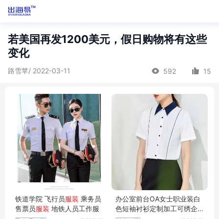
若美国再发1200美元，假日购物将有这些
变化
路雪苹/ 2022-03-11
592
15
铁道学院 飞行员
服装
乘务员
办公室前台OA女士职业装白
售票员
服装
地铁人员工作服
色短袖衬衫定制加工可绣企
业标志