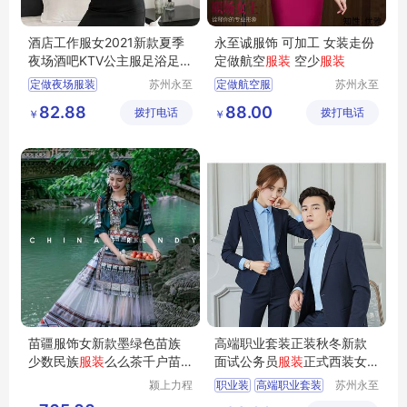
酒店工作服女2021新款夏季
永至诚服饰 可加工 女装走份
夜场酒吧KTV公主服足浴足疗
定做航空
服装
空少
服装
技师服套装
定做夜场服装
苏州永至
定做航空服
苏州永至
诚服饰有
诚服饰有
南昌哪有做夜场的服装
南方航空服定做
82.88
88.00
拨打电话
限公司
拨打电话
限公司
￥
￥
KTV服装
小姐服装
东方航空服定做
吉姆萨斯
西南航空服定做
定做空姐服装
苗疆服饰女新款墨绿色苗族
高端职业套装正装秋冬新款
少数民族
服装
么么茶千户苗
面试公务员
服装
正式西装女
寨旅拍整套
工作装
颍上力程
职业装
高端职业套装
苏州永至
仪器设备
诚服饰有
面试公务员服装