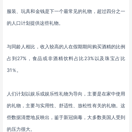
服装
、
玩具和金钱是下一个最常见的礼物，超过四分之一
的人口计划提供这些礼物。
与同龄人相比，收入较高的人在假期期间购买酒精
的比例
占到
27%
，食品或非酒精饮料
占比
23%
以及珠宝占
比
31％。
人们计划以娱乐或娱乐性礼物为导向，
主要是在家中使用
的礼物，主要与
实用性
、
舒适性
、
放松
性
有关的礼物。这
些
数据
清楚地反映出，鉴于
新冠病毒
，大多数美国人受到
的压力很大。