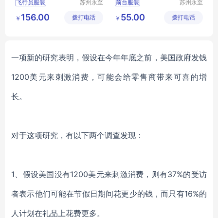
飞行员服装
苏州永至
前台服装
苏州永至
诚服饰有
诚服饰有
售票员服装
文员工作服装
156.00
55.00
拨打电话
限公司
拨打电话
限公司
￥
￥
地铁人员工作服
女士白衬衫
地铁人员工
物业前台服装
铁道学院服装
银行前台服装
一项新的研究表明，假设在今年年底之前，美国政府发钱
1200美元来刺激消费，可能会给零售商带来可喜的增
长。
对于这项研究，有以下两个调查发现：
1、假设美国没有1200美元来刺激消费，则有37%的受访
者表示他们可能在节假日期间花更少的钱，而只有16%的
人计划在礼品上花费更多。