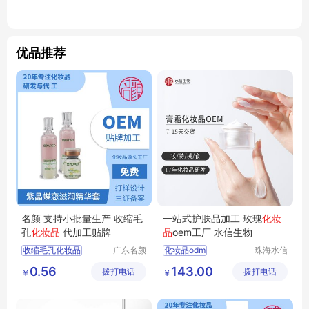
优品推荐
名颜 支持小批量生产 收缩毛
一站式护肤品加工 玫瑰
化妆
孔
化妆品
代加工贴牌
品
oem工厂 水信生物
收缩毛孔化妆品
广东名颜
化妆品odm
珠海水信
化妆品有
生物科技
化妆品贴牌加工
化妆品护肤品厂家
0.56
143.00
拨打电话
限公司
拨打电话
有限公司
￥
￥
化妆品OEM
化妆品研发
化妆品OEM贴牌
加工生产护肤品
化妆品贴牌
水信生物