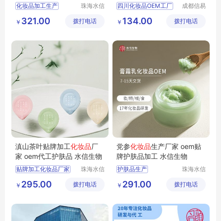
物
化妆品加工生产
珠海水信
四川化妆品OEM工厂
成都信易
生物科技
凯威医疗
化妆品oem代加工代工
化妆品OEM工厂
321.00
134.00
拨打电话
有限公司
拨打电话
器械有限
￥
￥
芦荟加工化妆品厂家
护肤品代加工
公司
功效化妆品厂家
四川化妆品代工
护肤品品牌OEM厂家
OEM工厂
滇山茶叶贴牌加工
化妆品
厂
党参
化妆品
生产厂家 oem贴
家 oem代工护肤品 水信生物
牌护肤品加工 水信生物
贴牌加工化妆品厂家
珠海水信
护肤品生产
珠海水信
生物科技
生物科技
化妆品生产
化妆品生产商
295.00
291.00
拨打电话
有限公司
拨打电话
有限公司
￥
￥
odm化妆品代加工
贴牌代加工护肤品
正规化妆品代加工
化妆品生产厂家
oem代工护肤品
党参化妆品生产厂家