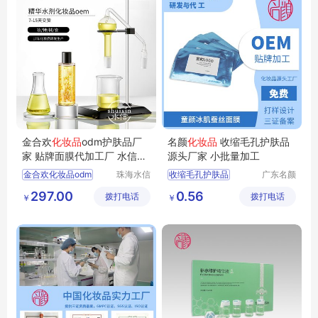
金合欢
化妆品
odm护肤品厂
名颜
化妆品
收缩毛孔护肤品
家 贴牌面膜代加工厂 水信生
源头厂家 小批量加工
物
金合欢化妆品odm
珠海水信
收缩毛孔护肤品
广东名颜
生物科技
化妆品有
化妆品护肤品厂家
护肤品贴牌加工
297.00
0.56
拨打电话
有限公司
拨打电话
限公司
￥
￥
护肤品oem
化妆品定制
化妆品oem厂家
化妆品OEM
水信生物
化妆品加工