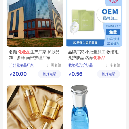
名颜
化妆品
生产厂家 护肤品
品牌厂家 小批量加工 收缩毛
加工多样 面部护理厂家
孔护肤品 名颜
化妆品
广州化妆品厂家
广州名颜
收缩毛孔护肤品
广东名颜
化妆品有
化妆品有
化妆品代加工
化妆品贴牌加工
20.00
0.56
拨打电话
限公司
拨打电话
限公司
￥
￥
护肤品加工
护肤品定制贴牌
化妆品生产厂家
化妆品OEM代加工
化妆品OEM贴牌