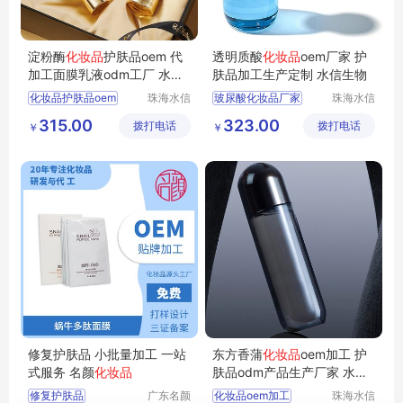
淀粉酶
化妆品
护肤品oem 代
透明质酸
化妆品
oem厂家 护
加工面膜乳液odm工厂 水信
肤品加工生产定制 水信生物
生物
化妆品护肤品oem
珠海水信
玻尿酸化妆品厂家
珠海水信
生物科技
生物科技
代加工OEM化妆品
odm化妆品厂家厂家
315.00
323.00
拨打电话
有限公司
拨打电话
有限公司
￥
￥
化妆品代生产
odm化妆品加工厂家
化妆品企业代加工
化妆品出口oem工厂
水信生物
水信生物
修复护肤品 小批量加工 一站
东方香蒲
化妆品
oem加工 护
式服务 名颜
化妆品
肤品odm产品生产厂家 水信
生物
修复护肤品
广东名颜
化妆品oem加工
珠海水信