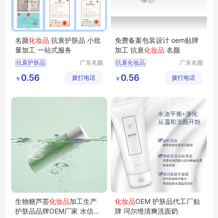
名颜
化妆品
抗衰护肤品 小批
免费备案包装设计 oem贴牌
量加工 一站式服务
加工 抗衰
化妆品
名颜
抗衰护肤品
广东名颜
抗衰化妆品
广东名颜
化妆品有
化妆品有
化妆品加工
化妆品OEM
0.56
0.56
拨打电话
限公司
拨打电话
限公司
￥
￥
化妆品OEM
化妆品OEM贴牌
化妆品定制
护肤品代加工
护肤品定制贴牌
护肤品OEM
生物糖芦荟
化妆品
加工生产
化妆品
OEM 护肤品代工厂贴
护肤品品牌OEM厂家 水信生
牌 珂尔维清爽洗面奶