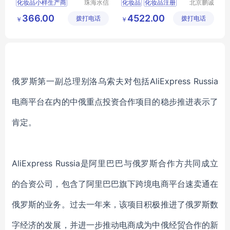
化妆品小样生产商
珠海水信
化妆品
化妆品注册
北京鹏诚
生物科技
迅捷信息
广东化妆品oem厂家
进口化妆品备案
366.00
4522.00
拨打电话
有限公司
拨打电话
咨询有限
￥
￥
化妆品生产厂址
公司
珠海化妆品oem
工厂oem护肤品
俄罗斯第一副总理别洛乌索夫对包括
AliExpress Russia
电商平台在内的中俄重点投资合作项目的稳步推进表示了
肯定。
AliExpress Russia是阿里巴巴与俄罗斯合作方共同成立
的合资公司，包含了阿里巴巴旗下跨境电商平台速卖通在
俄罗斯的业务。过去一年来，该项目积极推进了俄罗斯数
字经济的发展，并进一步推动电商成为中俄经贸合作的新