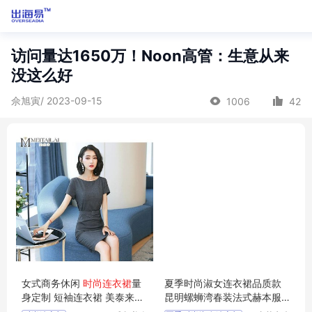
访问量达1650万！Noon高管：生意从来
没这么好
佘旭寅/ 2023-09-15
1006
42
女式商务休闲
时尚连衣裙
量
夏季时尚淑女连衣裙品质款
身定制 短袖连衣裙 美泰来服
昆明螺蛳湾春装法式赫本服
饰.四川成都职业服装 定制生
装店衬衫直播货源