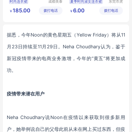
时尚连衣裙
成都美泰
夏季时尚淑女连衣裙
东莞市虎
产厂家 春夏时尚
来服饰有
门转转服
短袖连衣裙
昆明地摊连衣裙
185.00
6.00
拨打电话
限公司
拨打电话
饰经营部
￥
￥
女式商务休闲
昆明直播连衣裙
春夏时尚
据悉，今年Noon的黄色星期五（Yellow Friday）将从11
月23日持续至11月29日。Neha Choudhary认为，鉴于
新冠疫情带来的电商业务激增，今年的
“
黄五
”
将更加成
功。
疫情带来潜在用户
Neha Choudhary
说Noon在疫情以来获取到很多新用
户，她举例说自己的父母此前从未在网上买过东西，但疫