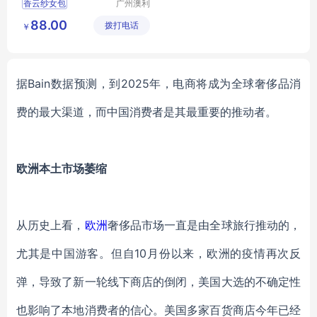
香云纱女包
广州澳利
依服饰有
宋锦刺绣香云纱包包
88.00
拨打电话
限公司
￥
高定包包系列
杂款包包尾货
品牌撤柜包包货源
据Bain数据预测，
到2025年，电商将成为全球奢侈品消
费的最大渠道，而中国消费者是其最重要的推动者。
欧洲本土市场萎缩
从历史上看，
欧洲
奢侈品市场一直是由全球旅行推动的，
尤其是中国游客。但
自10月份以来，欧洲的疫情再次反
弹，导致了新一轮线下商店的倒闭，美国大选的不确定性
也影响了本地消费者的信心。美国多家百货商店今年已经