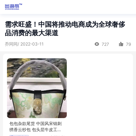
需求旺盛！中国将推动电商成为全球奢侈
品消费的最大渠道
乔同同/ 2022-03-11
727
79
包包杂款尾货 中国风宋锦刺
绣香云纱包 包头层牛皮工厂
高定原单库存