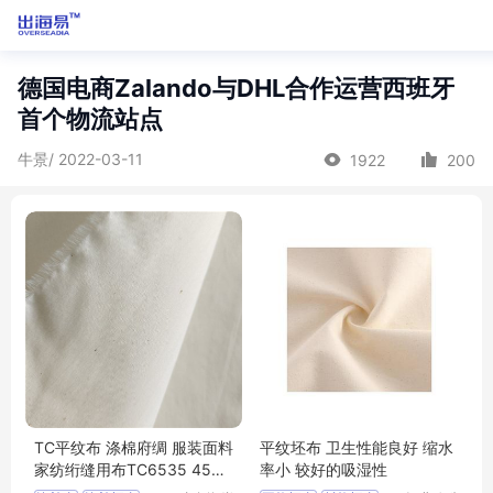
德国电商Zalando与DHL合作运营西班牙
首个物流站点
牛景/ 2022-03-11
1922
200
TC平纹布 涤棉府绸 服装面料
平纹坯布 卫生性能良好 缩水
家纺绗缝用布TC6535 45X4
率小 较好的吸湿性
5 133X72 63