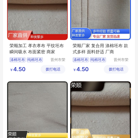
荣顺加工 孝衣孝布 平纹坯布
荣顺厂家 复合用 涤棉坯布 款
瞬间吸水 布面紧密 商家
式多样 面料舒适 厂商
涤棉坯布
纯棉坯布
晋州市荣
涤棉坯布
纯棉坯布
晋州市荣
顺纺织有
顺纺织有
纯棉起绒布
纯棉起绒布
4.50
4.50
拨打电话
限公司
拨打电话
限公司
￥
￥
涤棉起绒布
平纹坯布
涤棉起绒布
平纹坯布