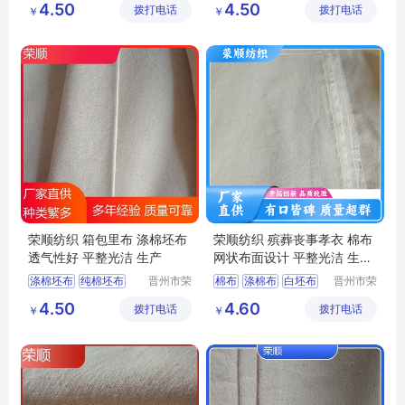
4.50
4.50
拨打电话
限公司
拨打电话
限公司
￥
￥
涤棉起绒布
平纹坯布
平纹坯布
荣顺纺织 箱包里布 涤棉坯布
荣顺纺织 殡葬丧事孝衣 棉布
透气性好 平整光洁 生产
网状布面设计 平整光洁 生产
厂家
涤棉坯布
纯棉坯布
晋州市荣
棉布
涤棉布
白坯布
晋州市荣
顺纺织有
顺纺织有
口袋布
涤棉起绒布
纯棉坯布
纯棉平纹
4.50
4.60
拨打电话
限公司
拨打电话
限公司
￥
￥
平纹坯布