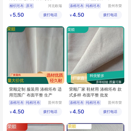
梭织坯布
原坯
河北欧瑞
涤棉坯布
纯棉坯布
晋州市荣
纺织科技
顺纺织有
涤棉8020
坯布
口袋布
纯棉起绒布
5.50
4.50
拨打电话
有限公司
拨打电话
限公司
￥
￥
平纹坯布
平纹坯布
荣顺定制 服装用 涤棉坯布 适
荣顺厂家 鞋材用 涤棉坯布 款
用范围广 布面平整 生产
式多样 布面平整 批发
涤棉坯布
纯棉坯布
晋州市荣
涤棉坯布
纯棉坯布
晋州市荣
顺纺织有
顺纺织有
纯棉起绒布
口袋布
涤棉起绒布
4.50
4.50
拨打电话
限公司
拨打电话
限公司
￥
￥
涤棉起绒布
平纹坯布
平纹坯布