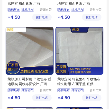
感厚实 布面紧密 厂商
地厚实 布面紧密 厂商
涤棉坯布
纯棉坯布
晋州市荣
涤棉坯布
纯棉坯布
晋州市荣
顺纺织有
顺纺织有
纯棉起绒布
口袋布
涤棉起绒布
4.50
4.50
拨打电话
限公司
拨打电话
限公司
￥
￥
涤棉起绒布
平纹坯布
平纹坯布
荣顺加工 鞋材用 平纹坯布 质
荣顺定制 箱包里布 平纹坯布
地厚实 网状布面设计 厂商
经久耐用 布面平整 直供
涤棉坯布
纯棉坯布
晋州市荣
涤棉坯布
纯棉坯布
晋州市荣
顺纺织有
顺纺织有
纯棉起绒布
纯棉起绒布
4.50
4.50
拨打电话
限公司
拨打电话
限公司
￥
￥
涤棉起绒布
平纹坯布
涤棉起绒布
平纹坯布