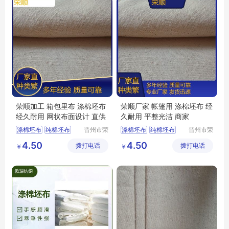
荣顺加工 箱包里布 涤棉坯布
荣顺厂家 帐篷用 涤棉坯布 经
经久耐用 网状布面设计 直供
久耐用 平整光洁 商家
涤棉坯布
纯棉坯布
晋州市荣
涤棉坯布
纯棉坯布
晋州市荣
顺纺织有
顺纺织有
纯棉起绒布
纯棉起绒布
4.50
4.50
拨打电话
限公司
拨打电话
限公司
￥
￥
涤棉起绒布
平纹坯布
涤棉起绒布
平纹坯布