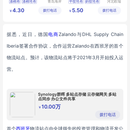
涤棉布
涤棉坯布
青岛海岸
平纹坯布
斜纹坯布
河北欧瑞
纺织有限
纺织科技
涤棉面料
涤棉府绸
涤棉8020
坯布
4.30
5.50
拨打电话
公司
拨打电话
有限公司
￥
￥
涤棉布133x72
涤棉9010
据悉，近日，德国
电商
Zalando
与
DHL Supply Chain
Iberia签署合作协议，合作运营Zalando在西班牙的首个
物流站点。预计，该物流站点将于2021年3月开始投入运
营。
Synology群晖 多站点存储 云存储网关 多站
点同步 办公文件共享
10.00万
￥
拨打电话
首个
西班牙
物流站点由全球领先的投资管理和物流开发公