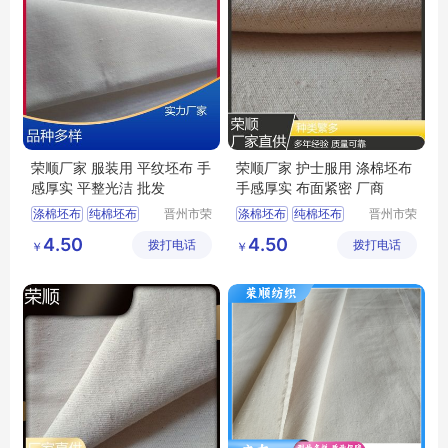
荣顺厂家 服装用 平纹坯布 手
荣顺厂家 护士服用 涤棉坯布
感厚实 平整光洁 批发
手感厚实 布面紧密 厂商
涤棉坯布
纯棉坯布
晋州市荣
涤棉坯布
纯棉坯布
晋州市荣
顺纺织有
顺纺织有
纯棉起绒布
纯棉起绒布
4.50
4.50
拨打电话
限公司
拨打电话
限公司
￥
￥
涤棉起绒布
平纹坯布
涤棉起绒布
平纹坯布