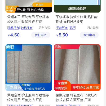
荣顺加工 医院专用 平纹坯布
平纹坯布 抗皱性好 耐热性能
经久耐用 吸湿性好 厂商
良好 面料风格多变
涤棉坯布
纯棉坯布
晋州市荣
平纹坯布
原坯
河北欧瑞
顺纺织有
纺织科技
纯棉起绒布
涤棉8020
坯布
4.50
5.50
拨打电话
限公司
拨打电话
有限公司
￥
￥
涤棉起绒布
平纹坯布
涤棉6535
荣顺定做 护士服用 平纹坯布
荣顺定做 箱包里布 平纹坯布
经久耐用 平整光洁 厂商
款式多样 布面平整 厂商
涤棉坯布
纯棉坯布
晋州市荣
涤棉坯布
纯棉坯布
晋州市荣