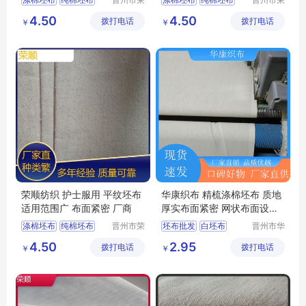
顺纺织有
顺纺织有
口袋布
涤棉起绒布
口袋布
纯棉起绒布
4.50
4.50
拨打电话
限公司
拨打电话
限公司
￥
￥
平纹坯布
平纹坯布
荣顺纺织 护士服用 平纹坯布
华康织布 精梳涤棉坯布 质地
适用范围广 布面紧密 厂商
厚实布面紧密 网状布面设计
实力厂家
涤棉坯布
纯棉坯布
晋州市荣
坯布批发
白坯布
晋州市华
顺纺织有
康织布厂
口袋布
涤棉起绒布
棉坯布
白坯布涤纶
4.50
2.95
拨打电话
限公司
拨打电话
￥
￥
平纹坯布
家纺坯布厂家