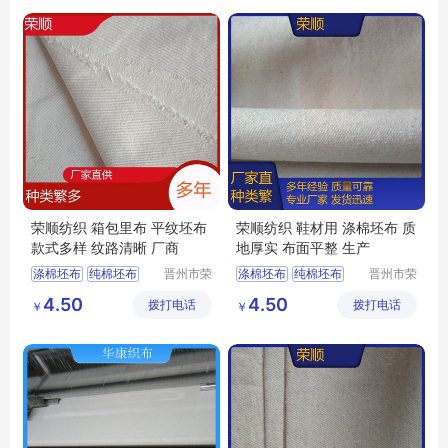
荣顺纺织 箱包里布 平纹坯布
荣顺纺织 鞋材用 涤棉坯布 质
款式多样 纹路清晰 厂商
地厚实 布面平整 生产
涤棉坯布
纯棉坯布
晋州市荣
涤棉坯布
纯棉坯布
晋州市荣
顺纺织有
顺纺织有
口袋布
涤棉起绒布
口袋布
涤棉起绒布
4.50
4.50
拨打电话
限公司
拨打电话
限公司
￥
￥
平纹坯布
平纹坯布