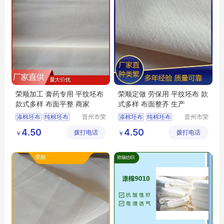
荣顺加工 膏药专用 平纹坯布
荣顺定做 劳保用 平纹坯布 款
款式多样 布面平整 商家
式多样 布面整齐 生产
涤棉坯布
纯棉坯布
晋州市荣
涤棉坯布
纯棉坯布
晋州市荣
顺纺织有
顺纺织有
口袋布
涤棉起绒布
口袋布
涤棉起绒布
4.50
4.50
拨打电话
限公司
拨打电话
限公司
￥
￥
平纹坯布
平纹坯布