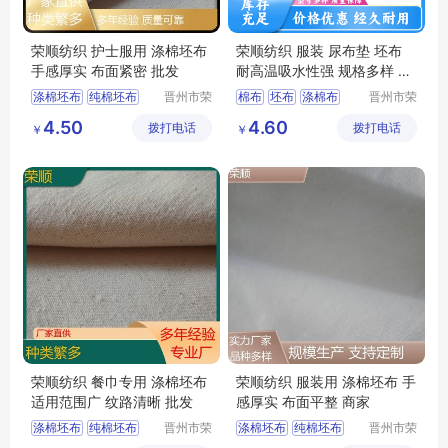
荣顺纺织 护士服用 涤棉坯布
荣顺纺织 服装 尿布垫 坯布
手感厚实 布面紧密 批发
耐高温吸水性强 规格多样 可
定制
涤棉坯布
纯棉坯布
晋州市荣
棉布
坯布
涤棉布
晋州市荣
顺纺织有
顺纺织有
纯棉起绒布
半漂棉布
纯棉坯布
4.50
4.60
拨打电话
限公司
拨打电话
限公司
￥
￥
涤棉起绒布
平纹坯布
荣顺纺织 餐巾专用 涤棉坯布
荣顺纺织 服装用 涤棉坯布 手
适用范围广 纹路清晰 批发
感厚实 布面平整 商家
涤棉坯布
纯棉坯布
晋州市荣
涤棉坯布
纯棉坯布
晋州市荣
顺纺织有
顺纺织有
纯棉起绒布
口袋布
纯棉起绒布