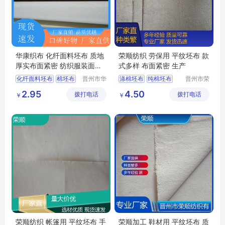
华康织布 化纤面料坯布 质地
荣顺纺织 劳保用 平纹坯布 款
厚实布面紧密 纺织服装面料
式多样 布面紧密 生产
用 实力厂家
化纤面料坯布
棉坯布
晋州市华
涤棉坯布
纯棉坯布
晋州市荣
康织布厂
顺纺织有
全棉坯布
口袋布
涤棉起绒布
2.95
4.50
拨打电话
拨打电话
限公司
￥
￥
精梳涤棉坯布
平纹坯布
家纺坯布厂家
荣顺纺织 帐篷用 平纹坯布 手
荣顺加工 鞋材用 平纹坯布 质