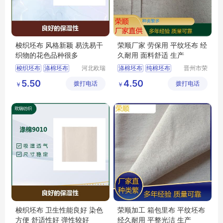
梭织坯布 风格新颖 易洗易干
荣顺厂家 劳保用 平纹坯布 经
织物的花色品种很多
久耐用 面料舒适 生产
梭织坯布
涤棉坯布
河北欧瑞
涤棉坯布
纯棉坯布
晋州市荣
纺织科技
顺纺织有
涤棉8020
涤棉9010
纯棉起绒布
5.50
4.50
拨打电话
有限公司
拨打电话
限公司
￥
￥
平纹坯布
涤棉起绒布
平纹坯布
梭织坯布 卫生性能良好 染色
荣顺加工 箱包里布 平纹坯布
方便 舒适性好 弹性较好
经久耐用 平整光洁 生产