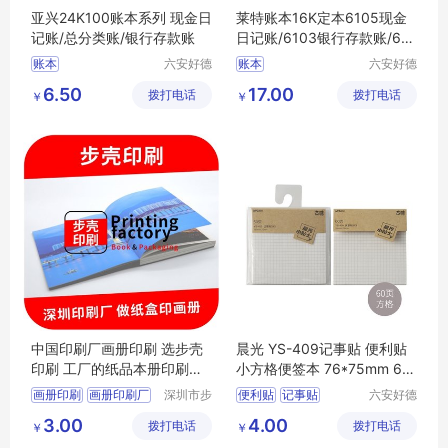
亚兴24K100账本系列 现金日
莱特账本16K定本6105现金
记账/总分类账/银行存款账
日记账/6103银行存款账/610
1总分类账
账本
六安好德
账本
六安好德
商贸有限
商贸有限
6.50
17.00
拨打电话
公司
拨打电话
公司
￥
￥
中国印刷厂画册印刷 选步壳
晨光 YS-409记事贴 便利贴
印刷 工厂的纸品本册印刷公
小方格便签本 76*75mm 60
司
页/本
画册印刷
画册印刷厂
深圳市步
便利贴
记事贴
六安好德
壳印刷有
商贸有限
东莞印刷厂
3.00
4.00
拨打电话
限公司
拨打电话
公司
￥
￥
纸品本册印刷公司