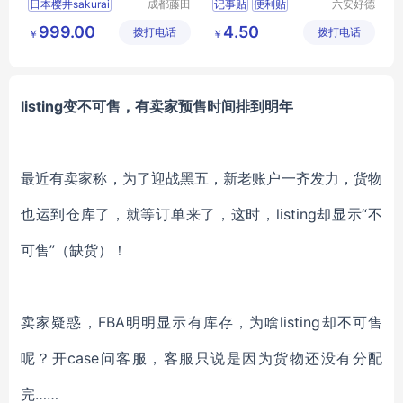
日本樱井sakurai
成都藤田
记事贴
便利贴
六安好德
科技有限
商贸有限
纸品本册
便条贴
999.00
4.50
拨打电话
公司
拨打电话
公司
￥
￥
listing变不可售，有卖家预售时间排到明年
最近有卖家称，为了迎战黑五，新老账户一齐发力，货物
也运到仓库了，就等订单来了，这时，
listing却显示“不
可售”（缺货）！
卖家疑惑，
FBA明明显示有库存，为啥listing却不可售
呢？开case问客服，客服只说是因为货物还没有分配
完……