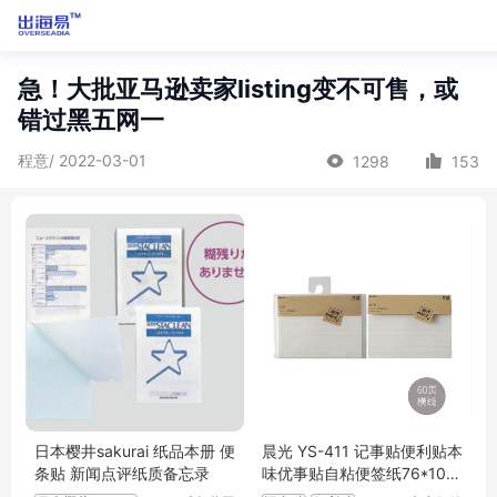
急！大批亚马逊卖家listing变不可售，或
错过黑五网一
程意/ 2022-03-01
1298
153
日本樱井sakurai 纸品本册 便
晨光 YS-411 记事贴便利贴本
条贴 新闻点评纸质备忘录
味优事贴自粘便签纸76*101
mm-60页横线