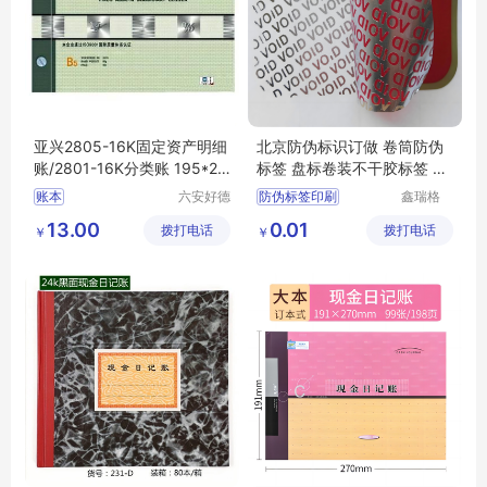
亚兴2805-16K固定资产明细
北京防伪标识订做 卷筒防伪
账/2801-16K分类账 195*27
标签 盘标卷装不干胶标签 防
3mm98张
伪标识印刷厂
账本
六安好德
防伪标签印刷
鑫瑞格
商贸有限
（固安）
定制卷筒不干胶标签
13.00
0.01
拨打电话
公司
拨打电话
科技有限
￥
￥
一物一码溯源防窜货系统
公司