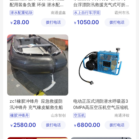
配用装备负重 环保 潜水配重
台浮漂防汛救援充气式可折
铅
叠浮标
潜水配重铅块
南通盛鑫
水上自行车浮筒
霸州市汛
消防科技
喆救援设
环保铅块
负重铅块
充气加厚
防汛救援
28.00
1050.00
拨打电话
有限公司
拨打电话
备有限公
￥
￥
充气式可折叠浮标
司
可折叠浮标
zc1橡胶冲锋舟 应急救援防
电动正压式消防潜水呼吸器3
汛冲锋舟 充气橡皮艇救生船
0MPA高压空压机空气压缩机
橡胶冲锋舟
山东智创
空压机
南通泽铵
重工科技
船用设备
应急救援防汛冲锋舟
2580.00
6800.00
拨打电话
有限公司
拨打电话
有限公司
￥
￥
充气橡皮艇救生船