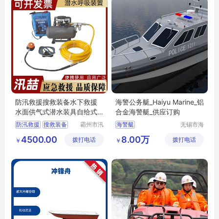
防汛救援搜救装备水下救援
海警公务艇_Haiyu Marine_铝
水面供气式潜水装具自给式
合金海警艇_供应订购
呼吸器
防汛救援
搜救装备
霸州市汛
海警艇
无锡市海
喆救援设
钰船舶科
水下救援
4500.00
8.00万
拨打电话
备有限公
拨打电话
技有限公
￥
￥
水面供气式潜水装具
司
司
自给式呼吸器