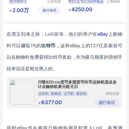
四冲程BF2
山东恒泰
带EC证书SCBA呼吸器
上海锦锚
安防救援
工业科技
3DH舷外机
压缩空气呼吸器
4250.00
2.00万
￥
拨打电话
装备制造
有限公司
￥
防汛应急救灾橡皮艇舷外机
300Bar
有限公司
冲锋舟船外挂机
在黑五到来之际，
Lolli
宣布，他们的用户在
eBay
上购物
时可以赚取
1%的
比特币，
这样
eBay上的1.27亿卖家就可
以在购物时免费获得比特币奖励，作为吸引顾客的营销手
段来说还是相当诱人的。
川唯920 cis货币多国货币外币点钞机混点合
计点验钞机美元欧元日
点钞机
收银机
点币机
验钞机
沭阳县寥
若星亦电
子商务有
6377.00
拨打电话
￥
限公司
同时
eBay也会将假日购物热潮及时带入
Lolli
，
有预测