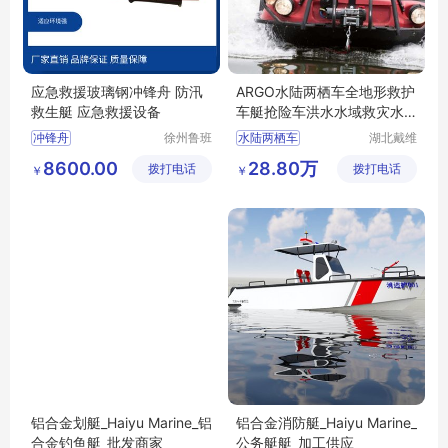
应急救援玻璃钢冲锋舟 防汛
ARGO水陆两栖车全地形救护
救生艇 应急救援设备
车艇抢险车洪水水域救灾水
上救援车厂
冲锋舟
徐州鲁班
水陆两栖车
湖北戴维
智能科技
德游艇有
水陆两栖救援车
8600.00
28.80万
拨打电话
有限公司
拨打电话
限公司
￥
￥
水陆两用车
argo水陆车
西贝虎水陆车
铝合金划艇_Haiyu Marine_铝
铝合金消防艇_Haiyu Marine_
合金钓鱼艇_批发商家
公务艇艇_加工供应