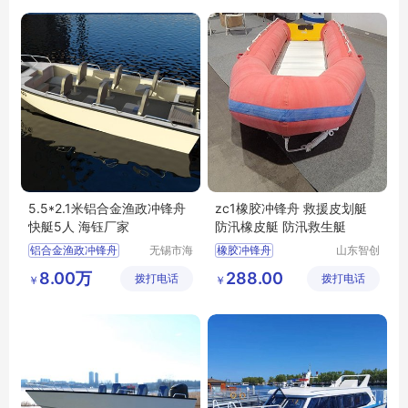
5.5*2.1米铝合金渔政冲锋舟
zc1橡胶冲锋舟 救援皮划艇
快艇5人 海钰厂家
防汛橡皮艇 防汛救生艇
铝合金渔政冲锋舟
无锡市海
橡胶冲锋舟
山东智创
钰船舶科
重工科技
救援皮划艇
8.00万
288.00
拨打电话
技有限公
拨打电话
有限公司
￥
￥
防汛橡皮艇
司
防汛救生艇