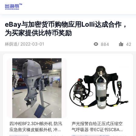
eBay与加密货币购物应用Lolli达成合作，
为买家提供比特币奖励
林荫道/ 2022-03-01
884
42
四冲程BF2.3DH舷外机 防汛
声光报警自给正压式压缩空
应急救灾橡皮艇舷外机 冲锋
气呼吸器 带EC证书SCBA呼
舟船外挂机
吸器 6L 300Bar