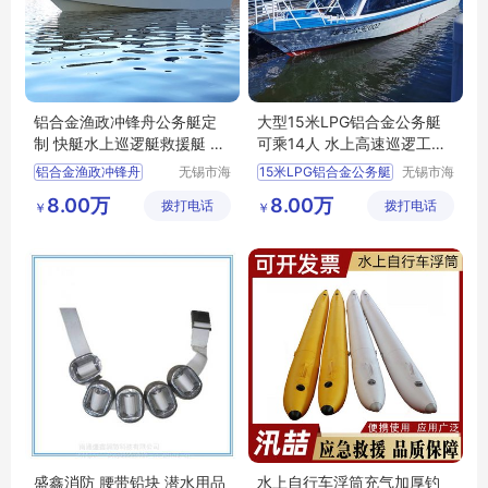
铝合金渔政冲锋舟公务艇定
大型15米LPG铝合金公务艇
制 快艇水上巡逻艇救援艇 海
可乘14人 水上高速巡逻工作
钰
艇海钰船舶
铝合金渔政冲锋舟
无锡市海
15米LPG铝合金公务艇
无锡市海
钰船舶科
钰船舶科
铝合金公务艇
8.00万
8.00万
拨打电话
技有限公
拨打电话
技有限公
￥
￥
司
司
盛鑫消防 腰带铅块 潜水用品
水上自行车浮筒充气加厚钓