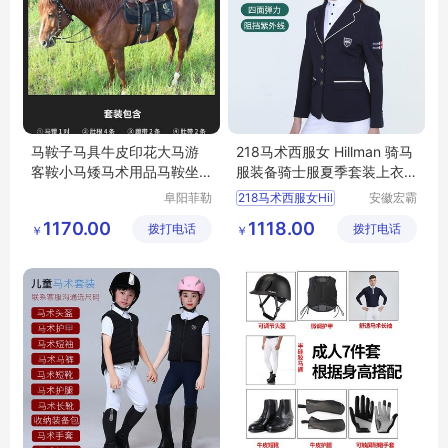
马鞍子马具牛皮印花大马游
218马术西服女 Hillman 骑马
客鞍小马矮马术用品马鞍坐
服装备骑士服夏季套装上衣
垫包邮
高弹时尚
阜阳菲勒
218马术西服女Hil
安徽宏霸
科技有限
机械设备
1170.00
1118.00
拨打电话
公司
拨打电话
有限公司
￥
￥