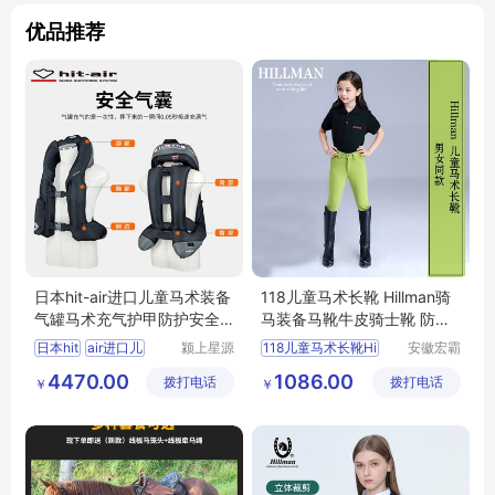
优品推荐
日本hit-air进口儿童马术装备
118儿童马术长靴 Hillman骑
气罐马术充气护甲防护安全
马装备马靴牛皮骑士靴 防滑
骑马背心
马具护腿
日本hit
air进口儿
颍上星源
118儿童马术长靴Hi
安徽宏霸
科技发展
机械设备
4470.00
1086.00
拨打电话
有限公司
拨打电话
有限公司
￥
￥