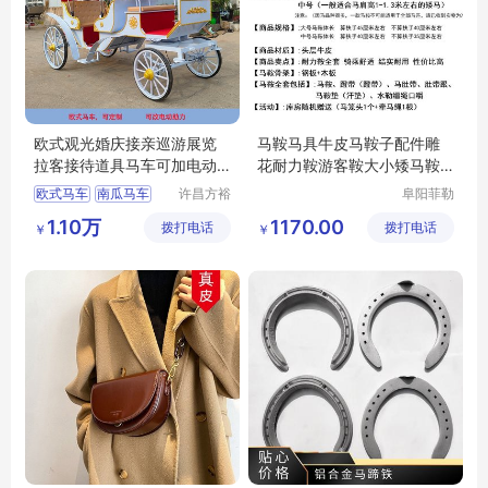
欧式观光婚庆接亲巡游展览
马鞍马具牛皮马鞍子配件雕
拉客接待道具马车可加电动
花耐力鞍游客鞍大小矮马鞍
助力
马术用品
欧式马车
南瓜马车
许昌方裕
阜阳菲勒
工艺品有
科技有限
1.10万
1170.00
拨打电话
限公司
拨打电话
公司
￥
￥