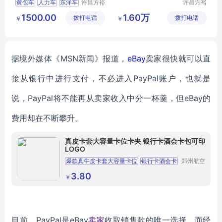
黄包车
人力车
东洋车
许昌方裕
许昌方裕
工艺品有
工艺品有
1500.00
1.60万
拨打电话
限公司
拨打电话
限公司
￥
￥
据境外媒体《
MSN新闻》报道，
eBay
卖家很快就可以直
接从银行中进行支付，不必进入
PayPal账户，也就是
说，PayPal
将不
能
再从
卖家
收入中分一杯羹，但
eBay的
费用却在不断攀升。
真皮卡套大容量卡位卡夹 银行卡酒会卡包可印
LOGO
爆款真牛皮卡套大容量卡位
银行卡酒会卡
郑州航空
港区芙乐
卡包礼品促销印LOGO
鑫日用百
3.80
￥
货店
目前，
PayPal
是
eBay
卖家
收取
销售款
的唯一选择，
而经