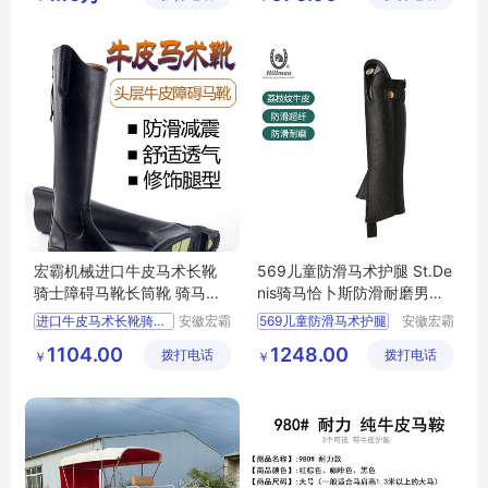
宏霸机械进口牛皮马术长靴
569儿童防滑马术护腿 St.De
骑士障碍马靴长筒靴 骑马装
nis骑马恰卜斯防滑耐磨男女
备不锈钢材质
同款
进口牛皮马术长靴骑马靴
安徽宏霸
569儿童防滑马术护腿
安徽宏霸
机械设备
机械设备
1104.00
1248.00
拨打电话
有限公司
拨打电话
有限公司
￥
￥