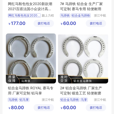
网红马鞍包包女2020新款潮
7# 马蹄铁 铝合金 生产厂家
2021百搭法国小众设计高级
可定制 赛马专用 轻便耐用
质感洋气斜挎
网红马鞍包包女2020新
颍上力程
马蹄铁
铝合金马蹄铁
浙江中航
仪器设备
精锻科技
177.00
60.00
拨打电话
有限公司
拨打电话
有限公司
￥
￥
铝合金马蹄铁 ROYAL 赛马专
2# 铝合金马蹄铁 厂家生产
用 厂家可定制 铝马掌
可定制 锻造工艺 轻便耐磨
马蹄铁
铝马掌
浙江中航
铝合金马蹄铁
马掌
浙江中航
精锻科技
精锻科技
80.00
60.00
拨打电话
有限公司
拨打电话
有限公司
￥
￥