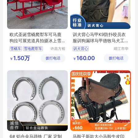
欧式圣诞雪橇爬犁车可马鹿
训犬背心马甲K9防扑咬员衣
狗拉可展览道具拍摄冰上雪
服训狗漏球马甲德牧马犬工
地都可滑行
作犬训练江苏华卫
雪橇车
雪地爬犁车
许昌方裕
训犬背心
靖江市华
工艺品有
昌安防科
K9防扑咬员衣服
1.50万
160.00
拨打电话
限公司
拨打电话
技有限公
￥
￥
训狗漏球马甲
司
6# 铝合金马蹄铁 厂家 定制
马鞍子新款大小马鞍牛皮印