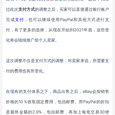
过此次
支付方式
的调整之后，买
家
可以直接通过银行账户
完成
支付
，也
可以继续使用
PayPal
和其他方式进行支
付
，
有了更多的选择，从现在开始到
2021年底，这些变
化将会陆续推广给个人卖家。
这次调整不仅是支付方式的调整，对卖家来说，所需要支
付的费用也有所变化。
在现有的支付体系之下，
商品出售
之后
，
eBay会按销售
价格的10％收取固定费用，包括邮费
。
而
PayPal
的折扣
是最终金额的
2.9%，包括邮费，再加上每笔交易30便