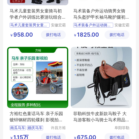
马术儿童套装男女童骑马初
马术装备户外运动骑男女骑
学者户外训练比赛游玩组合
马头盔护甲长袖马靴护腿初
防护骑士装备
学者套装
马术儿童套装男女童骑马初
安徽宏霸
马术装备户外运动骑男女骑
安徽宏霸
机械设备
机械设备
958.00
1825.00
拨打电话
有限公司
拨打电话
有限公司
￥
￥
方裕红色童话马车 亲子乐园
菲勒科技牛皮新款马鞍子 大
镀锌钢材四轮碟刹 影视拍摄
马游客鞍小马骑士马术用品
道具
全国适配
南瓜马车
婚庆马车
许昌方裕
阜阳菲勒
工艺品有
科技有限
马车婚礼
1.15万
675.00
拨打电话
限公司
拨打电话
公司
￥
￥