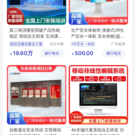
真三维演播室搭建产品性能
生产安全体验馆 便捷式VR生
稳定 系统自主研发 互动课堂
产安全一体机 安全体验|盗梦
教育录播
科技
虚拟演播室建设方案
北京中教
VR安全一体机
广州盗梦
云天文化
信息科技
演播厅
VR模拟体验
19.60万
500.00
拨打电话
有限公司
拨打电话
有限公司
￥
￥
虚拟演播室技术
生产安全教育
虚拟演播室厂家
安全体验馆
演播室建设
VR生产安全
自救逃生安全培训 灾害模拟
4k非编方案系统自主研发 功