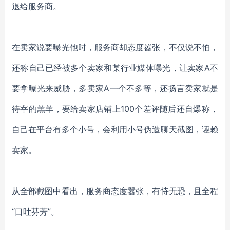
退给服务商。
在卖家说要曝光他时，服务商却态度嚣张，不仅说不怕，
还称自己已经被多个卖家和某行业媒体曝光，让卖家
A不
要拿曝光来威胁，多卖家A一个不多等，
还扬言卖家就是
待宰的羔羊，要给卖家店铺上
100个差评随后还自爆称，
自己在平台有多个小号，会利用小号伪造聊天截图，诬赖
卖家
。
从全部截图中看出，服务商态度嚣张，有恃无恐，且全程
“口吐芬芳”。