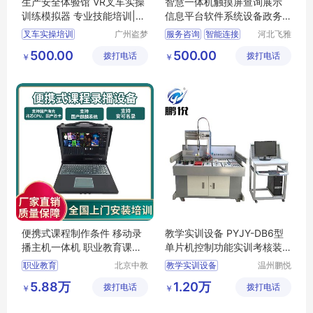
生产安全体验馆 VR叉车实操
智慧一体机触摸屏查询展示
训练模拟器 专业技能培训|盗
信息平台软件系统设备政务
梦科技
学习宣传屏
叉车实操培训
广州盗梦
服务咨询
智能连接
河北飞雅
信息科技
科技有限
模拟互动体验
远程管理
安全管理
500.00
500.00
拨打电话
有限公司
拨打电话
公司
￥
￥
专业技能培训
实时监控
VR生产安全体验馆
安全体验馆
便携式课程制作条件 移动录
教学实训设备 PYJY-DB6型
播主机一体机 职业教育课程
单片机控制功能实训考核装
制作设备方案
置
职业教育
北京中教
教学实训设备
温州鹏悦
云天文化
教育装备
便携课程制作
职业教育实训设备
5.88万
1.20万
拨打电话
有限公司
拨打电话
有限公司
￥
￥
录播主机
可编程逻辑控制器
温州鹏悦教育装备