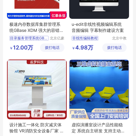
极速内存数据库集群管理系
u-edit非线性视频编辑系统
统GBase XDM 强大的容错与
音频编辑 字幕制作建设方案
数据恢复能力
目录服务管理系统GBase8d
北京亿豪
非线性编辑教程
北京中教
永信科技
云天文化
南大通用共享存储的数据库集群gbase8s
录播导播一体机
12.00万
4.98万
拨打电话
有限公司
拨打电话
有限公司
￥
￥
分布式逻辑数据仓库GBase8a
导播录播
南大通用自主研发安全数据库管理系统gbase8s
编辑视频软件
统一数据平台GBaseUP
音视频编辑软件
设计施工一体化 防灾减灾体
虚拟演播室设计产品性能稳
验馆 VR消防安全设备厂家 模
定 系统自主研发 支持主动降