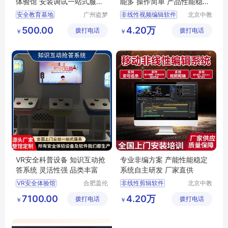
体验馆 安装调试一站式服务
能多 操作简单 产品性能稳定
安全教育基地
体积小
安全教育基地
广州盗梦
非线性视频编辑软件
北京中教
信息科技
一品科技
安全体验设备源头厂家
什么叫非线性编辑系统
500.00
4.20万
拨打电话
有限公司
拨打电话
有限公司
￥
￥
安全生产教育培训基地
什么叫非编系统
vr安全馆厂家
非线性编辑系统招标
安全教育基地设备生产厂家
非线性视频剪辑软件
VR安全科普设备 知识互动抢
专业非编方案 产能性能稳定
答系统 灵活性强 品类丰富
系统自主研发 厂家直供
VR安全体验馆
合肥盖伦
非线性剪辑软件
北京中教
智能科技
一品科技
知识互动抢答系统
编辑视频软件
7100.00
4.20万
拨打电话
有限公司
拨打电话
有限公司
￥
￥
抢答互动系统
非线性编辑
智能安全体验馆
edius非线性编辑软件
非线性编辑机