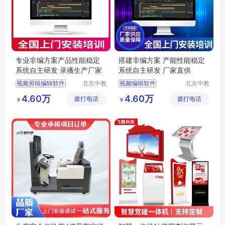
专业非编方案产品性能稳定
搭建非编方案 产能性能稳定
系统自主研发 录播生产厂家
系统自主研发 厂家直供
视频剪辑编辑软件
北京中教
视频编辑软件
北京中教
云天文化
云天文化
编辑软件
非编系统
非线性编辑系统
4.60万
4.60万
拨打电话
有限公司
拨打电话
有限公司
￥
￥
非线性剪辑软件
视频非线性编辑软件
多媒体录播室
软件编辑
编辑软件