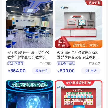
实训台
安全知识触手可及，安全VR
火灾演练 展厅多媒体互动装
教育守护学生成长 教育设备
置 消防体验设备 安全教育基
厂家
地
安全VR教育
广州市国
安全教育基地
广州盗梦
茵科技有
信息科技
VR安全教育vr实训建设方案
安全生产教育培训基地
564.00
500.00
拨打电话
限公司
拨打电话
有限公司
￥
￥
vr实训建设方案
安全教育体验中心
vr安全馆厂家
公共安全体验馆