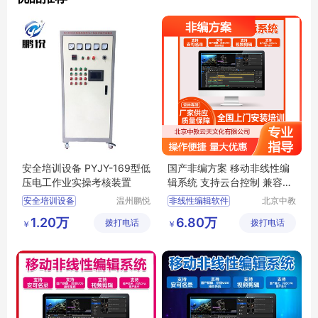
安全培训设备 PYJY-169型低
国产非编方案 移动非线性编
压电工作业实操考核装置
辑系统 支持云台控制 兼容4
K/HDR
安全培训设备
温州鹏悦
非线性编辑软件
北京中教
教育装备
云天文化
职业教育实训设备
视频编辑
1.20万
6.80万
拨打电话
有限公司
拨打电话
有限公司
￥
￥
教学实训设备
编辑视频软件
温州鹏悦教育装备
非线性编辑
录播教室