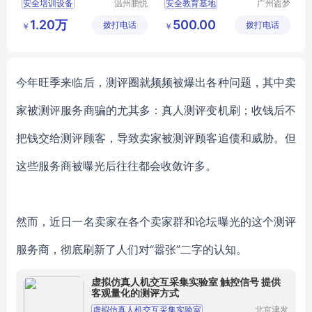
安全培训设备
温州鹏悦
安全教育基地
广州盗梦
教育装备
信息科技
职业教育实训设备
vr安全馆厂家
1.20万
500.00
拨打电话
有限公司
拨打电话
有限公司
￥
￥
教学实训设备
安全教育体验中心
温州鹏悦教育装备
安全教育基地设备生产厂家
安全生产教育培训基地
今年旺季来临后，测评圈就频频被爆出各种问题，其中卖
家被测评服务商骗的尤其多：真人测评变机刷；收钱后不
把钱交给测评顾客，导致卖家被测评顾客追债和威胁。但
这些服务商被曝光后往往都会收敛许多。
然而，近日一名卖家在各个卖家群和论坛曝光的这个测评
服务商，彻底刷新了人们对
“嚣张”二字的认知。
虚拟仿真人机交互采集实验室 触控信号 提供
客观量化的测评方式
虚拟仿真人机交互采集实验室
北京津发