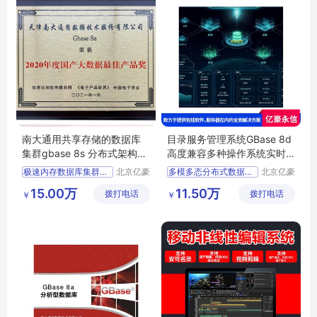
南大通用共享存储的数据库
目录服务管理系统GBase 8d
集群gbase 8s 分布式架构支
高度兼容多种操作系统实时
持横向扩展
监控
极速内存数据库集群管理系统GBaseXDM
北京亿豪
多模多态分布式数据库GBase8c
北京亿豪
永信科技
永信科技
南大通用数据库软件
分布式逻辑数据仓库GBase8a
15.00万
11.50万
拨打电话
有限公司
拨打电话
有限公司
￥
￥
统一数据平台GBaseUP
极速内存数据库集群管理系统GBaseXDM
目录服务管理系统GBase8d
统一数据平台GBaseUP
南大通用安全数据库管理系统gbase8s
南大通用安全数据库管理系统gbase8s