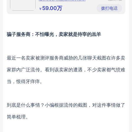
科技股份
便携式人机交互分析应用
有限公司
59.00万
拨打电话
￥
多通道人机交互实验集成
环境模拟舱人机交互实验研究
多功能人机交互虚拟装置
骗子服务商：不怕曝光，卖家就是待宰的羔羊
最近一名卖家被测评服务商威胁的几张聊天截图在许多卖
家群内广泛流传。看到该卖家的遭遇，不少卖家都气愤难
当，恨得牙痒痒。
到底是什么事情？小编根据流传的截图，对这件事情做了
简单梳理。