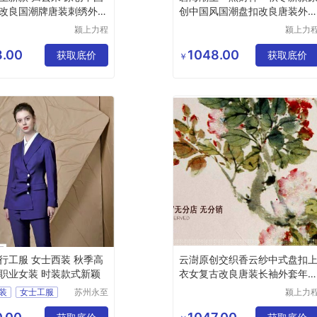
改良国潮牌唐装刺绣外套
创中国风国潮盘扣改良唐装外
男女
颍上力程
颍上力
仪器设备
仪器设
有限公司
有限公
.00
1048.00
获取底价
获取底价
￥
行工服 女士西装 秋季高
云澍原创交织香云纱中式盘扣
职业女装 时装款式新颖
衣女复古改良唐装长袖外套年
款夏
装
女士工服
苏州永至
颍上力
诚服饰有
仪器设
业装
限公司
有限公