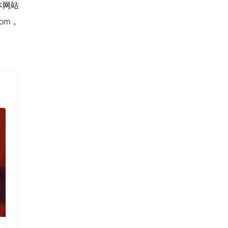
本网站
om，
原