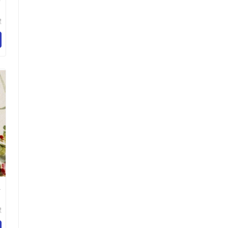
套
程
备
司
上
轻
程
备
司