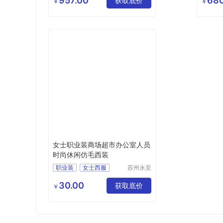
957.00
680
获取底价
夏季工
￥
￥
银行职
女士职业装商场超市办公室人员
时尚休闲仿毛西装
职业装
女士西服
苏州永至
诚服饰有
女式西服
女式西装
限公司
30.00
女士西装
获取底价
￥