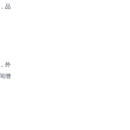
，品
响，外
间增