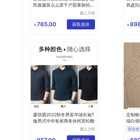
民族服装么么茶千户苗寨旅拍整
风盘扣
套
男女
颍上力程
仪器设备
有限公司
765.00
898
获取底价
￥
￥
廖劲霸2022秋冬男装羊绒长袖T
定制银
恤男式中年爸爸商务休闲宽松翻
端白领
颍上力程
职业女
仪器设备
夏季职
有限公司