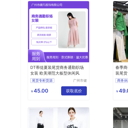
DT蒂缇夏装尾货商务通勤职场
春季商
女装 欧美潮范大板型休闲风
装尾货
源供应
尾货专柜货源
广州市健
商务休
凡服饰有
摩登时尚潮牌女装
浩洋服
限公司
45.00
49.
商务通勤职场女装
获取底价
￥
￥
品牌女装尾货
女装