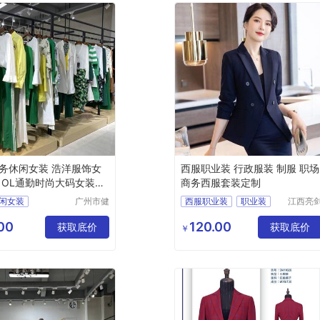
务休闲女装 浩洋服饰女
西服职业装 行政服装 制服 职场
 OL通勤时尚大码女装货
商务西服套装定制
闲女装
广州市健
西服职业装
职业装
江西亮
凡服饰有
服饰有
饰
大码女装
西服
行政服装
限公司
公司
00
120.00
获取底价
制服
获取底价
￥