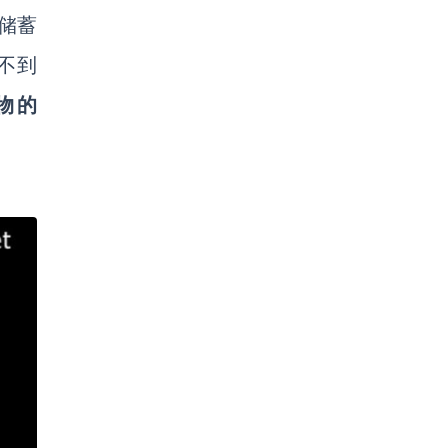
邦储蓄
系不到
物的