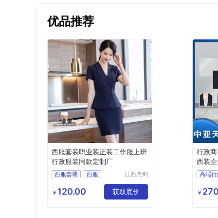
优品推荐
西服套装职业装正装工作服上班
行政商
行政服装同款定制厂
西装企
西服套装
西服
江西亮剑
高端行
服饰有限
职业装
行政服装
行政商
公司
120.00
270
服装定制
获取底价
商务女
￥
￥
职业装
西服定