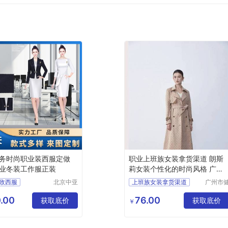
务时尚职业装西服定做
职业上班族女装拿货渠道 朗斯
业冬装工作服正装
莉女装个性化的时尚风格 广州
服装市场
政西服
北京中亚
上班族女装拿货渠道
广州市
天商贸有
凡服饰
务女士职业套装
女装个性化的时尚风格
限公司
限公司
.00
76.00
士职业套装
获取底价
广州服装市场
获取底价
￥
正装
做厂家