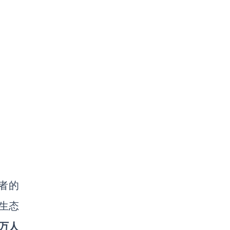
者的
x生态
0万人