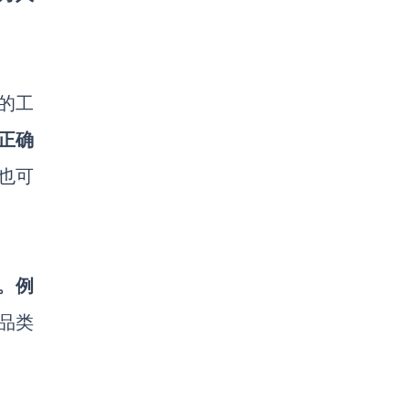
效的工
正确
也可
务。例
品类