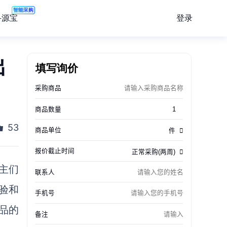
智能采购
登录
寻源宝
出
填写询价
53
博主们
验和
品的