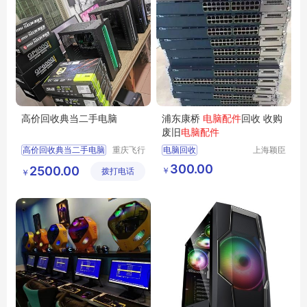
高价回收典当二手电脑
浦东康桥
电脑配件
回收 收购
废旧
电脑配件
高价回收典当二手电脑
重庆飞行
电脑回收
上海颖臣
马科技有
实业有限
二手电脑主机回收
300.00
2500.00
￥
拨打电话
限公司
公司
￥
笔记本电脑回收
服务器网络设备回收