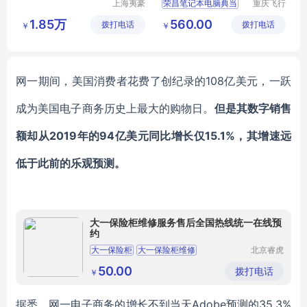
上海夷豪
荣昌笔记本电脑典当
重庆飞行
废旧物资
马科技有
1.85万
560.00
拨打电话
回收有限
拨打电话
限公司
￥
￥
公司
网一期间，美国消费者花费了创纪录的
108亿美元，一跃
成为美国电子商务历史上最大的购物日。
但是其数字销售
额却从
2019年的94亿美元同比增长仅15.1%，其增速远
低于此前的乐观预测。
大一保险柜维修服务售后全国热线统一在线预
约
大一保险柜
大一保险柜维修
北京睿虎
鼎立科技
大一保险柜售后
大一保险柜售后维修
有限公司
50.00
拨打电话
￥
大一保险柜说明书
据悉，网一电子商务的增长不到当天
Adobe预测的35.3%