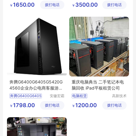
马科技有
马科技有
1650.00
3500.00
拨打电话
限公司
拨打电话
限公司
￥
￥
奔腾G6400G6405G5420G
重庆电脑典当 二手笔记本电
4560企业办公电商客服游戏
脑回收 iPad平板租赁公司
家用台式电脑主机DIY组装机
奔腾G6400G6405
安徽宏霸
电脑租赁
高新技术
win7
机械设备
产业开发
1798.00
1200.00
拨打电话
有限公司
拨打电话
区良驹电
￥
￥
子经营部