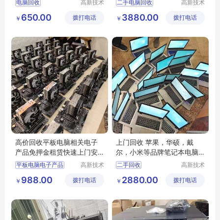
电脑回收
高新技术
二手电脑回收
高新技术
产业开发
产业开发
650.00
3880.00
拨打电话
区良驹电
拨打电话
区良驹电
￥
￥
子经营部
子经营部
高价回收平板电脑相关电子
上门回收 苹果，华硕，戴
产品免押金租赁快速上门安
尔，小米等品牌笔记本电脑
装非诚勿扰
租赁二手手机
平板电脑电子产品
高新技术
二手回收
高新技术
产业开发
产业开发
988.00
2880.00
拨打电话
区良驹电
拨打电话
区良驹电
￥
￥
子经营部
子经营部