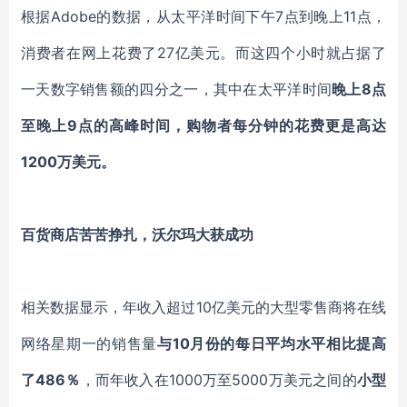
根据
Adobe的数据，从太平洋时间下午7点到晚上11点，
消费者在网上花费了27亿美元。
而这
四个小时
就
占
据了
一天数字销售额
的四分之一，
其中
在太平洋时间
晚上
8点
至晚上9点的高峰时间
，
购物者
每分钟
的
花费
更是高达
1200万美元。
百货商店苦苦挣扎，沃尔玛大获成功
相关数据显示，
年收入超过
10亿美元的大型零售商
将
在线
网络星期
一的销售量
与
10月份的每日平均水平相比提高
了486％
，而年收入在
1000万至5000万美元之间的
小型