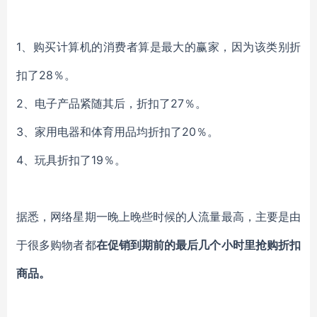
1、
购买计算机的消费者
算是
最大的赢家，因为该类别
折
扣了
28％
。
2、
电子产品紧随其后，
折扣了
27％。
3、
家用电器和体育用品均折扣了
20％
。
4、
玩具折扣了
19％。
据悉，
网络星期一晚上晚些时候
的人流量最高，主要是由
于很多购物者都
在促销到期前的最后几个小时里抢购折扣
商品。