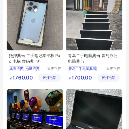
抵押典当 二手笔记本平板iPa
青岛二手电脑典当 青岛办公
d 电脑 数码典当行
电脑典当
典当抵押
电脑抵押
重庆飞行
青岛二手电脑典当
重庆飞行
马科技有
马科技有
电脑典当
1760.00
1700.00
拨打电话
限公司
拨打电话
限公司
￥
￥