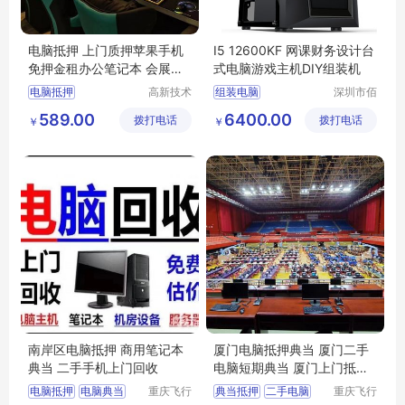
电脑抵押 上门质押苹果手机
I5 12600KF 网课财务设计台
免押金租办公笔记本 会展平
式电脑游戏主机DIY组装机
板电视租赁
电脑抵押
高新技术
组装电脑
深圳市佰
产业开发
特尚达科
台式办公电脑
589.00
6400.00
拨打电话
区良驹电
拨打电话
技有限公
￥
￥
华强北采购电脑
子经营部
司
公司采购电脑
台式电脑采购
南岸区电脑抵押 商用笔记本
厦门电脑抵押典当 厦门二手
典当 二手手机上门回收
电脑短期典当 厦门上门抵押
回收电脑
电脑抵押
电脑典当
重庆飞行
典当抵押
二手电脑
重庆飞行