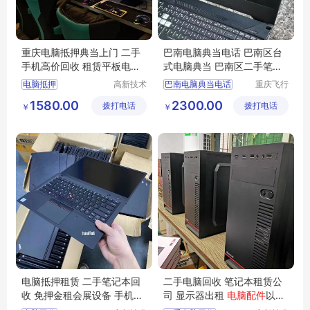
重庆电脑抵押典当上门 二手
巴南电脑典当电话 巴南区台
手机高价回收 租赁平板电脑
式电脑典当 巴南区二手笔记
笔记本
本电脑典当
电脑抵押
高新技术
巴南电脑典当电话
重庆飞行
产业开发
马科技有
1580.00
2300.00
拨打电话
区良驹电
拨打电话
限公司
￥
￥
子经营部
电脑抵押租赁 二手笔记本回
二手电脑回收 笔记本租赁公
收 免押金租会展设备 手机维
司 显示器出租
电脑配件
以旧
修
换新