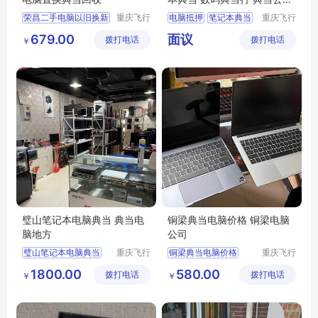
电话
荣昌二手电脑以旧换新
重庆飞行
电脑抵押
笔记本典当
重庆飞行
马科技有
马科技有
679.00
面议
拨打电话
限公司
拨打电话
限公司
￥
璧山笔记本电脑典当 典当电
铜梁典当电脑价格 铜梁电脑
脑地方
公司
璧山笔记本电脑典当
重庆飞行
铜梁典当电脑价格
重庆飞行
马科技有
马科技有
1800.00
580.00
拨打电话
限公司
拨打电话
限公司
￥
￥