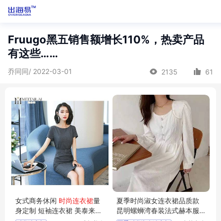
Fruugo黑五销售额增长110%，热卖产品
有这些……
乔同同/ 2022-03-01
2135
61
女式商务休闲
时尚连衣裙
量
夏季时尚淑女连衣裙品质款
身定制 短袖连衣裙 美泰来服
昆明螺蛳湾春装法式赫本服
饰.四川成都职业服装 定制生
装店衬衫直播货源