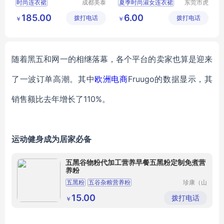
时尚连衣裙
成都美泰
夏季时尚淑女连衣裙
东莞市虎
产厂家 春夏时尚
来服饰有
门转转服
短袖连衣裙
昆明地摊连衣裙
185.00
6.00
拨打电话
限公司
拨打电话
饰经营部
￥
￥
女式商务休闲
昆明直播连衣裙
春夏时尚
随着黑五和网一的相继落幕，各个平台的卖家也算是迎来
了一波订单高潮。其中
欧洲电商
Fruugo的数据显示，其
销售额比去年增长了110%。
运动健身成为居家必备
五黑谷物粉代加工营养早餐五黑粉定制免煮营
养粉
五黑粉
五谷杂粮营养粉
珍康（山
东）生物
科技有限
15.00
拨打电话
￥
公司