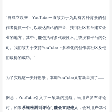
“自成立以来，YouTube一直致力于
为
具有各种背景的创
作者
提供一个
可以表达自己的声音
、
找到社区甚至建立企
业的地方，其中
可能
包括许多代表性不足或没有平台的公
司。我们致力于支持
YouTube上多样化的创作者社区及
他
们
取得的成功。
”
为了实现这一美好愿景，本周
YouTube
又有新举措了
......
据悉，
YouTube
引入了一项
新
的提醒
，当用户发布
评论
时，如果
系统检测到
评论
可能会冒犯他人
，
会对用户弹出