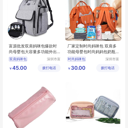
富源批发双肩妈咪包爆款时
厂家定制时尚妈咪包 双肩多
尚母婴包大容量多功能外出
功能母婴包时尚妈妈包奶瓶
牛津布防水妈咪包
包尿布背包 来图设计卡通风
双肩妈咪包
深圳市富
时尚妈咪包
深圳市富
格
源手袋有
源手袋有
45.00
30.00
拨打电话
限公司
拨打电话
限公司
￥
￥