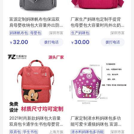
富源定制妈咪帆布包保温双
厂家生产妈咪包定制手提背
肩母婴收纳包大容量外出防
包母婴包大容量时尚外出奶
水婴儿包
瓶收纳包
妈咪帆布包
母婴包
深圳市富
生产妈咪包
深圳市富
源手袋有
源手袋有
双肩包
32.00
30.00
拨打电话
限公司
拨打电话
限公司
￥
￥
2021时尚新款妈咪包大容量
厂家定制潜水料妈咪包多功
双肩包卡通学生书包母婴背
能可爱卡通猫妈咪包 富源跨
包
境来图定制
双肩包
学生书包
上海方振
潜水料妈咪包多功能
深圳市富