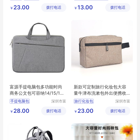
箱包制品
源手袋有
母婴背包
妈咪包
23.00
13.00
拨打电话
有限公司
拨打电话
限公司
￥
￥
休闲背包
富源手提电脑包多功能时尚
新款可定制旅行化妆包大容
商务公文包可容纳14/15/16
量牛津布洗漱包外出便携收
英寸笔记本
纳包
手提电脑包
深圳市富
旅行化妆包
深圳市富
源手袋有
源手袋有
28.00
23.00
拨打电话
限公司
拨打电话
限公司
￥
￥