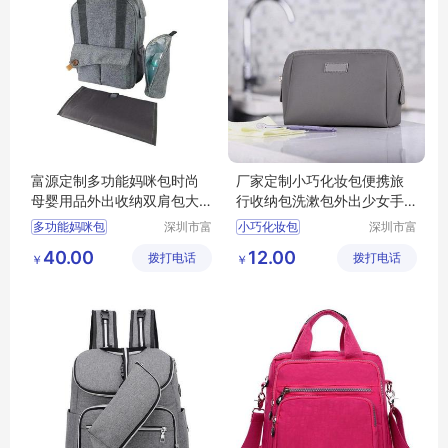
富源定制多功能妈咪包时尚
厂家定制小巧化妆包便携旅
母婴用品外出收纳双肩包大
行收纳包洗漱包外出少女手
容量带尿片垫
拿包
多功能妈咪包
深圳市富
小巧化妆包
深圳市富
源手袋有
源手袋有
40.00
12.00
拨打电话
限公司
拨打电话
限公司
￥
￥