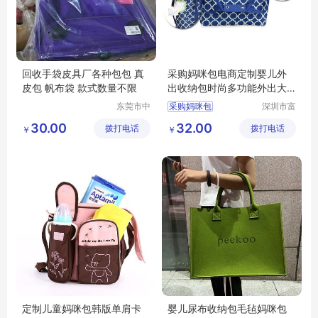
回收手袋皮具厂各种包包 真
采购妈咪包电商定制婴儿外
皮包 帆布袋 款式数量不限
出收纳包时尚多功能外出大
容量母婴包
东莞市中
采购妈咪包
深圳市富
堂联盈再
源手袋有
30.00
32.00
拨打电话
生资源回
拨打电话
限公司
￥
￥
收经营部
定制儿童妈咪包韩版单肩卡
婴儿尿布收纳包毛毡妈咪包