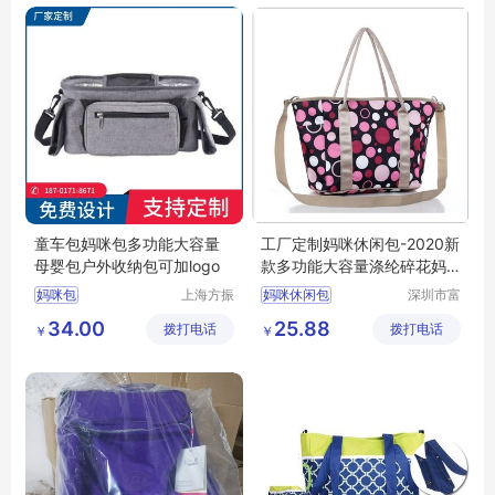
童车包妈咪包多功能大容量
工厂定制妈咪休闲包-2020新
母婴包户外收纳包可加logo
款多功能大容量涤纶碎花妈
咪包-防水斜挎待产包
妈咪包
上海方振
妈咪休闲包
深圳市富
箱包制品
源手袋有
34.00
25.88
拨打电话
有限公司
拨打电话
限公司
￥
￥