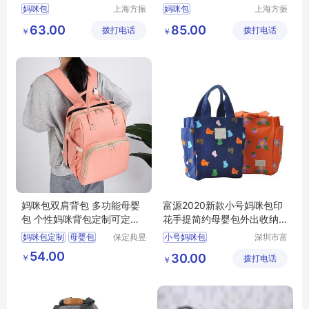
包
包
妈咪包
上海方振
妈咪包
上海方振
箱包制品
箱包制品
63.00
85.00
拨打电话
有限公司
拨打电话
有限公司
￥
￥
妈咪包双肩背包 多功能母婴
富源2020新款小号妈咪包印
包 个性妈咪背包定制可定制l
花手提简约母婴包外出收纳
ogo
包
妈咪包定制
母婴包
保定典昱
小号妈咪包
深圳市富
箱包制造
源手袋有
妈咪背包
54.00
30.00
￥
有限公司
拨打电话
限公司
￥
妈咪包多功能
妈咪包定做厂家