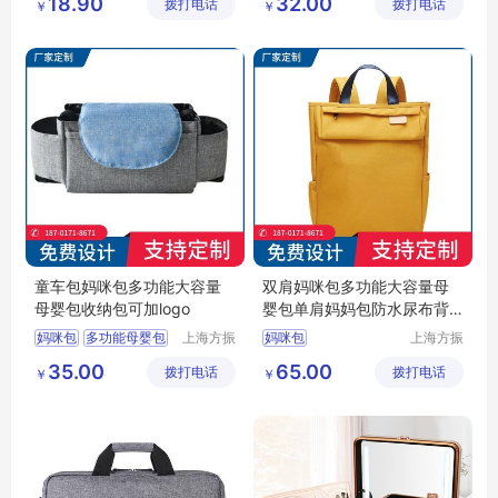
18.90
32.00
拨打电话
限公司
拨打电话
限公司
￥
￥
童车包妈咪包多功能大容量
双肩妈咪包多功能大容量母
母婴包收纳包可加logo
婴包单肩妈妈包防水尿布背
包
妈咪包
多功能母婴包
上海方振
妈咪包
上海方振
箱包制品
箱包制品
童车包
35.00
65.00
拨打电话
有限公司
拨打电话
有限公司
￥
￥