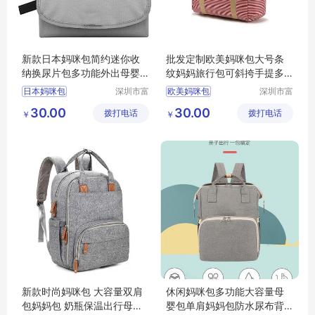
新款日本妈咪包简约迷你收
批发定制欧美妈咪包大号条
纳换尿片包多功能外出母婴
纹妈妈旅行包可斜挎手提多
收纳包手拿包
功能母婴用品收纳包
日本妈咪包
深圳市富
欧美妈咪包
深圳市富
源手袋有
源手袋有
30.00
30.00
拨打电话
限公司
拨打电话
限公司
￥
￥
新款时尚妈咪包 大容量双肩
休闲妈咪包多功能大容量母
包妈妈包 奶瓶保温出行母婴
婴包单肩妈妈包防水尿布背