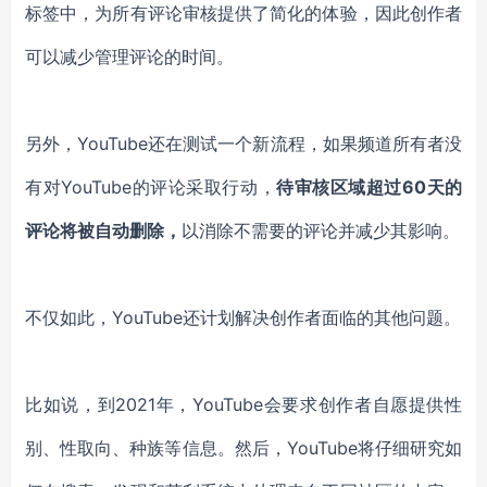
标签中，为所有评论审核提供了简化的体验，因此
创作者
可以减少管理评论的时间
。
另外，
YouTube
还在测试一个新流程，
如果频道所有者
没
有
对
YouTube的评论采取行动
，
待审核区域超过
60天
的
评论将被自动删除，
以
消
除不需要的评论并减少其影响
。
不仅如此，
YouTube还
计划解决创作者面临的其他问题
。
比如说，
到
2021年，YouTube会要求创作者
自愿
提供性
别
、
性取向
、
种族
等信息
。然后，
YouTube
将仔细研究如