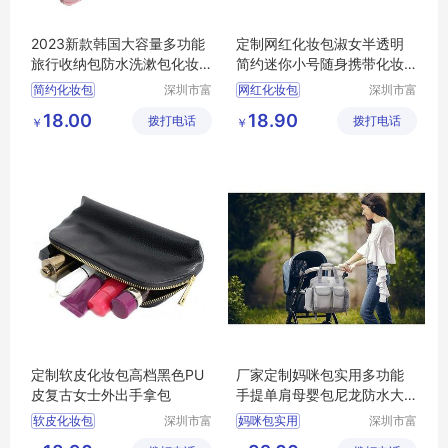
2023新款韩国大容量多功能
定制网红化妆包淑女半透明
旅行收纳包防水洗漱包化妆
简约迷你小号随身携带化妆
包
包韩版洗漱包收纳包
简约化妆包
深圳市富
网红化妆包
深圳市富
源手袋有
源手袋有
18.00
18.90
拨打电话
限公司
拨打电话
限公司
￥
￥
定制软皮化妆包高档黑色PU
厂家定制妈咪包实用多功能
皮复古女士外出手拿包
手提单肩母婴包尼龙防水大
容量外出妈妈包
软皮化妆包
深圳市富
妈咪包实用
深圳市富
源手袋有
源手袋有