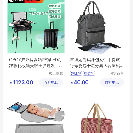
OBOX户外剪发箱带镜LED灯
富源定制妈咪包女性手提旅
跟妆化妆箱美容美发理发工
行母婴包干湿分离大容量妈
具箱
咪袋
颍上卓越
妈咪包
母婴包
深圳市富
电子商务
源手袋有
1123.00
40.00
拨打电话
有限公司
拨打电话
限公司
￥
￥