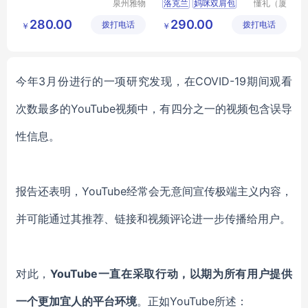
泉州雅物
洛克兰
妈咪双肩包
懂礼（厦
贸易有限
门）供应
CRB616
小礼品企业
280.00
290.00
拨打电话
公司
拨打电话
链有限公
￥
￥
MY
TSYD
T
32
司
今年
3月份
进行的
一项
研究
发现，
在
COVID-19
期间
观看
次数最多的YouTube视频中，有四分之一
的视频
包含误导
性信息。
报告还表明，
YouTube经常会无意间宣传
极端主义内容
，
并可能通过其推荐
、
链接和视频评论进一步
传播给用户
。
对此，
YouTube一直在采取行动，
以
期
为所有用户提供
一个更加宜人的
平台
环境
。
正如
YouTube
所述
：