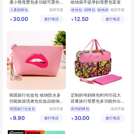
通小熊母婴包多功能可爱外
收纳袋手提孕妇母婴包富发
出妈妈收纳尿片包
儿童妈咪包
深圳市富
收纳包
妈咪包
收纳袋
南宫市富
源手袋有
发毛毡有
母婴包
30.00
12.50
拨打电话
限公司
拨打电话
限公司
￥
￥
韩国旅行化妆包 收纳防水多
定制斜垮妈咪包时尚印花大
功能旅游洗漱包化妆品收纳
容量旅行母婴包多功能外出
包
方便携带收纳妈妈包
韩国旅行化妆包
深圳市富
斜垮妈咪包
深圳市富
源手袋有
源手袋有
9.90
30.00
拨打电话
限公司
拨打电话
限公司
￥
￥