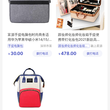
富源手提电脑包时尚商务适
跟妆师化妆师化妆箱手提便
用华为苹果华硕小米14/15/1
携带灯化妆包2021新款高级
6/17英寸工厂定制
感化妆盒
手提电脑包
深圳市富
跟妆师化妆师化妆箱手提便
颍上星源
源手袋有
科技发展
30.00
478.00
拨打电话
限公司
拨打电话
有限公司
￥
￥