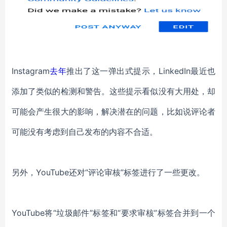
Instagram
去年
推出了这一弹出式提示
，
LinkedIn最近
也
添加了
类似的
检测和警告
。这些
提示看似没有大用处，却
可能
会产生很大的影响，解决潜在的问题，
比如说
评论者
可能没有考虑到
自己
发布的内容不合适。
另外
，
YouTube
还对
“评论审核”标签进行
了
一些更改
。
YouTube
将
“垃圾邮件”标签和“要求审核”标签合并到一个