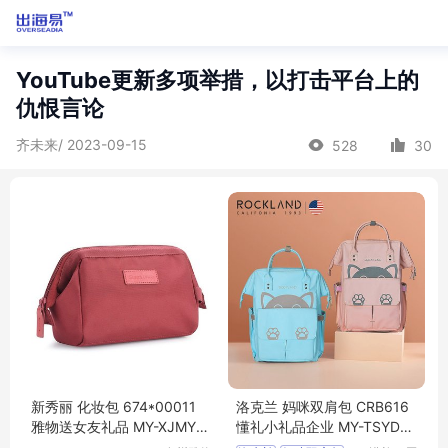
YouTube更新多项举措，以打击平台上的
仇恨言论
齐未来/ 2023-09-15
528
30
新秀丽 化妆包 674*00011
洛克兰 妈咪双肩包 CRB616
雅物送女友礼品 MY-XJMY-
懂礼小礼品企业 MY-TSYD-
（T）-83
(T)-32