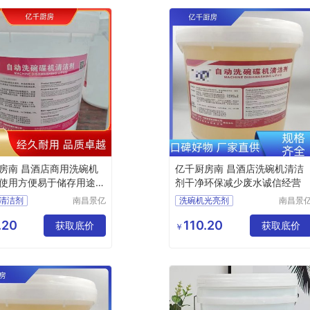
房南 昌酒店商用洗碗机
亿千厨房南 昌酒店洗碗机清洁
使用方便易于储存用途广
剂干净环保减少废水诚信经营
清洁剂
南昌景亿
洗碗机光亮剂
南昌景
厨房设备
厨房设
清洁剂厂家
洗碗机专用光亮剂
有限公司
有限公
.20
110.20
洗涤剂厂家
获取底价
洗碗机清洁剂厂家
获取底价
￥
光亮剂厂家
洗碗机光亮剂厂家
专用洗涤剂厂家
商用洗碗机清洁剂厂家