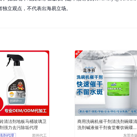
者独立观点，不代表出海易立场。
砖清洁剂地板马桶玻璃卫
商用洗碗机催干剂清洗剂碗碟
剂强力去污除垢代理
洗剂碱液催干剂食堂餐饮碗碟
洁剂
洗剂代理
郑州代工
东莞市