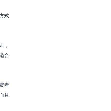
方式
AL，
适合
消费者
而且