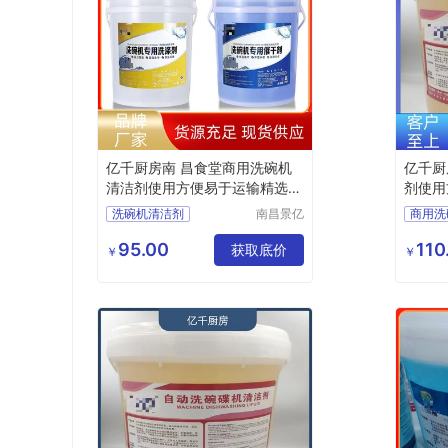
亿千厨房南 昌食堂商用洗碗机
亿千厨
清洁剂使用方便易于运输精选商
剂使用
家
洗碗机清洁剂
南昌景亿
商用洗
厨房设备
洗碗机光亮剂
洗碗机
有限公司
95.00
110
商用洗碗机清洁剂
获取底价
洗碗机
￥
￥
洗碗机专用洗涤剂
商用洗
洗碗机催干剂厂家
商用洗