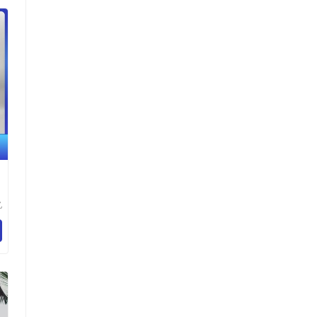
亿
备
司