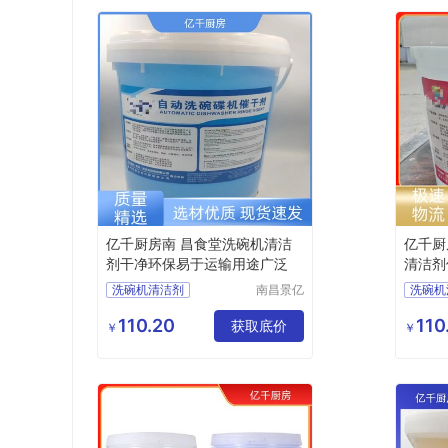
亿千厨房南 昌食堂洗碗机清洁
亿千厨
剂干净环保易于运输用途广泛
清洁剂
泛
洗碗机清洁剂
南昌景亿
洗碗机
厨房设备
商用洗碗机清洁剂
洗碗机
有限公司
110.20
110
商用洗碗机光亮剂
获取底价
洗碗机
￥
￥
洗碗机催干剂厂家
洗碗机
商用洗碗机清洁剂厂家
洗碗机