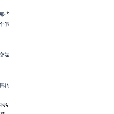
为那些
个假
社交媒
销售转
本网站
om，