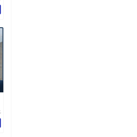
用
公
亿
备
司