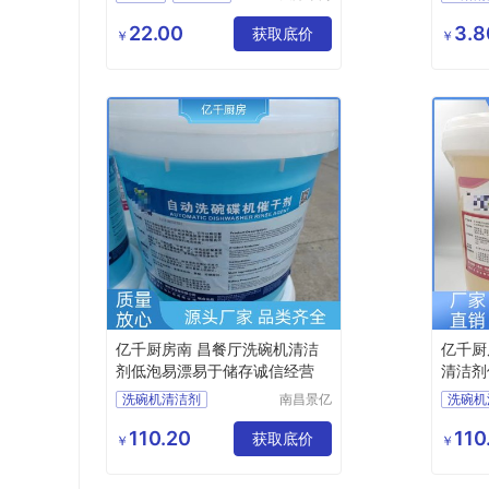
西区白云
清洁剂
油烟机
卫浴清
清洁用品
22.00
3.8
清洗剂
获取底价
卫浴清
￥
￥
商行
卫浴清
浴室瓷
亿千厨房南 昌餐厅洗碗机清洁
亿千厨
剂低泡易漂易于储存诚信经营
清洁剂
定
洗碗机清洁剂
南昌景亿
洗碗机
厨房设备
洗碗机催干剂
洗碗机
有限公司
110.20
110
商用洗碗机清洁剂
获取底价
洗碗机
￥
￥
洗碗机洗涤剂厂家
洗碗机
商用洗碗机清洁剂厂家
洗碗机