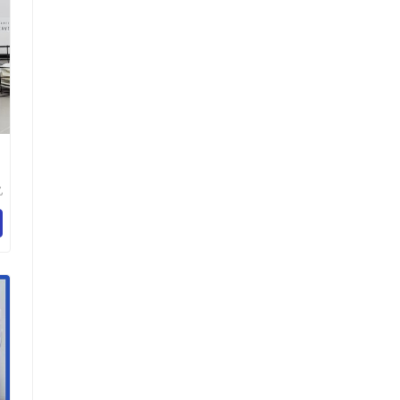
亿
备
司