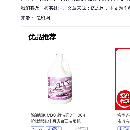
我们将及时核实处理。文章来源：亿恩网，本文为作
来源：
亿恩网
优品推荐
除油垢KIMBO 超洁亮DFH004
浴室瓷
炉灶清洁剂 厨房台面油烟机清
浴清洗
洗剂
kimbo
dfh004
天津市河
卫浴清