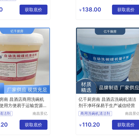
帮网络科
特洗涤
洗剂贴牌
技有限公
品有限
0
138.00
洗剂招商
获取底价
获取底价
￥
司
司
洗剂批发
砖清洁剂代理
房南 昌酒店商用洗碗机
亿千厨房南 昌酒店洗碗机清洁
使用方便易于运输货源稳
剂干净环保易于生产诚信经营
清洁剂
南昌景亿
商用洗碗机清洁剂
南昌景
厨房设备
厨房设
光亮剂
商用洗碗机催干剂
有限公司
有限公
.20
110.20
专用光亮剂
获取底价
洗碗机专用催干剂
获取底价
￥
洗涤剂厂家
洗碗机清洁剂厂家
光亮剂厂家
洗碗机光亮剂厂家