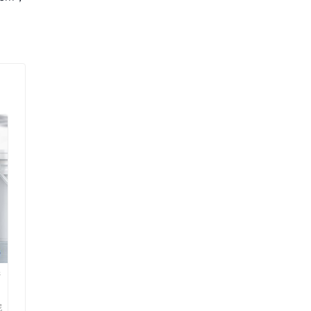
清
清
妮