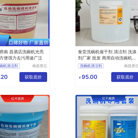
房南 昌酒店洗碗机光亮
食堂洗碗机催干剂 清洁剂 洗涤
方便强力去污用途广泛
剂厂家 批发 商用自动洗碗机光
亮剂
碗机清洁剂
南昌景亿
洗碗机清洁剂
南昌景
厨房设备
厨房设
专用洗涤剂
洗碗机洗涤剂
有限公司
有限公
.20
95.00
清洁剂厂家
获取底价
洗碗机催干剂
获取底价
￥
碗机洗涤剂厂家
洗碗机清洁剂厂家
碗机催干剂厂家
洗碗机催干剂厂家