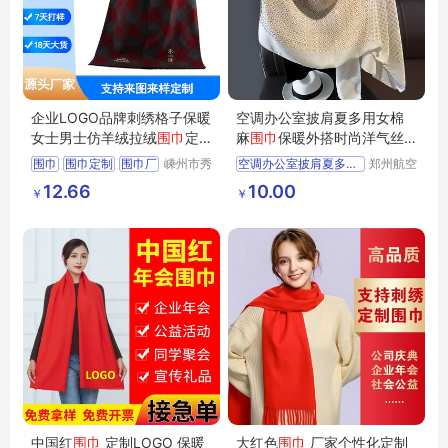
企业LOGO品牌刺绣格子保暖
空调办公室披肩夏多用女棉
女士男士仿羊绒拉绒
围巾
定
麻
围巾
保暖外搭时尚洋气丝
制
巾防晒
围巾
围巾
围巾定制
围巾厂
嵊州市秀
空调办公室披肩夏多用女棉麻围巾
郑州航空
和领带织
港区芙乐
拉绒围巾
围巾保暖
保暖外搭时尚洋气丝巾防晒围巾
12.66
10.00
￥
￥
造有限公
鑫日用百
司
货店
中国红
围巾
定制LOGO 保暖
大红色
围巾
厂家个性化定制