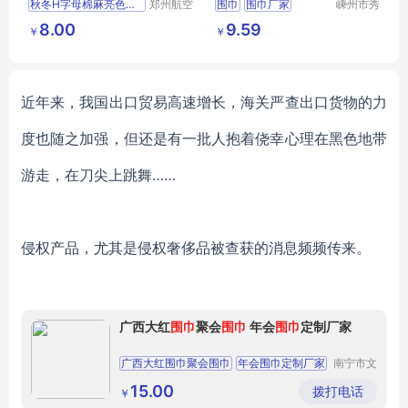
秋冬H字母棉麻亮色围巾
郑州航空
围巾
围巾厂家
嵊州市秀
港区芙乐
和领带织
简约文艺围巾
围巾定制
仿羊绒围巾
8.00
9.59
￥
￥
鑫日用百
造有限公
女装饰防晒保暖披肩批发
围巾球迷
货店
司
近年来，我国出口贸易高速增长，海关严查出口货物的力
度也随之加强，但还是有一批人抱着侥幸心理在黑色地带
游走，在刀尖上跳舞
……
侵权产品，尤其是侵权奢侈品被查获的消息频频传来。
广西大红
围巾
聚会
围巾
年会
围巾
定制厂家
广西大红围巾聚会围巾
年会围巾定制厂家
南宁市文
印堂服装
经营部
15.00
拨打电话
￥