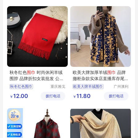
一件代发
昆明红围巾
秋冬红色
围巾
时尚休闲羊绒
欧美大牌加厚羊绒
围巾
品牌
围脖 品牌折扣女装批发 公司
撤柜杂款实体店直播库存尾
年终礼品定制
货 四季青服饰
秋冬红色围巾
重庆雅戈
欧美大牌羊绒围巾
广州澳利
丹盾服饰
依服饰有
时尚休闲羊绒围脖
围巾尾货批发
12.00
11.80
拨打电话
有限公司
拨打电话
限公司
￥
￥
品牌折扣女装批发
围巾杂款货源
公司年终礼品定制
品牌撤柜
红色围巾