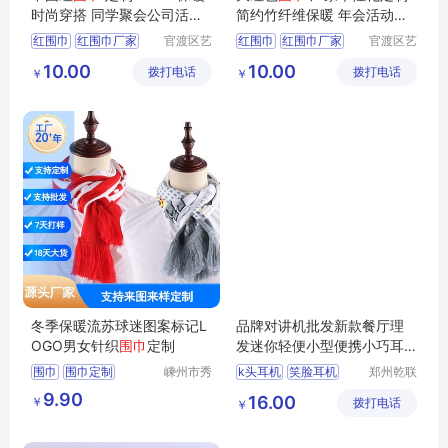
时尚穿搭 同学聚会公司活动
简约竹纤维保暖 年会活动礼
使用
品
红围巾
红围巾厂家
官渡区艺
红围巾
红围巾厂家
官渡区艺
衫百货经
衫百货经
红围巾价格
红围巾价格
10.00
10.00
拨打电话
营部
拨打电话
营部
￥
￥
云南红围巾
云南红围巾
昆明红围巾
昆明红围巾
冬季保暖流苏球迷图案标记L
品牌对讲机批发新款餐厅理
OGO男女针织
围巾
定制
发迷你轻便小型便携小巧耳
机耳机
围巾
围巾定制
嵊州市秀
k头耳机
笑脸耳机
郑州乾联
和领带织
坤电子科
球迷针织围巾
围巾厂
入耳舒适
9.90
16.00
￥
造有限公
拨打电话
技有限公
￥
男女围巾
司
司