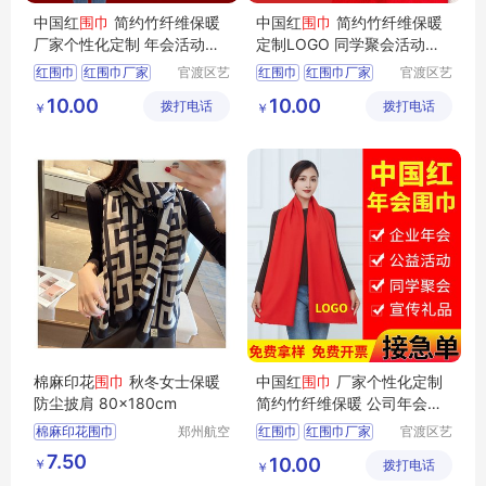
中国红
围巾
简约竹纤维保暖
中国红
围巾
简约竹纤维保暖
厂家个性化定制 年会活动礼
定制LOGO 同学聚会活动开
品
业庆典
红围巾
红围巾厂家
官渡区艺
红围巾
红围巾厂家
官渡区艺
衫百货经
衫百货经
红围巾价格
红围巾价格
10.00
10.00
拨打电话
营部
拨打电话
营部
￥
￥
云南红围巾
云南红围巾
昆明红围巾
昆明红围巾
棉麻印花
围巾
秋冬女士保暖
中国红
围巾
厂家个性化定制
防尘披肩 80x180cm
简约竹纤维保暖 公司年会聚
会庆典
棉麻印花围巾
郑州航空
红围巾
红围巾厂家
官渡区艺
港区芙乐
衫百货经
女秋冬围巾
红围巾价格
7.50
10.00
￥
鑫日用百
拨打电话
营部
￥
2022韩版围巾
云南红围巾
货店