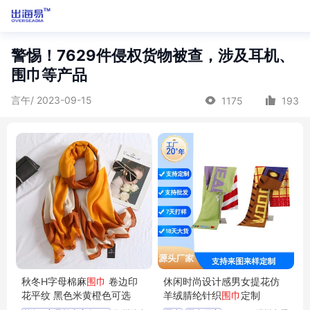
警惕！7629件侵权货物被查，涉及耳机、
围巾等产品
言午/ 2023-09-15
1175
193
秋冬H字母棉麻
围巾
卷边印
休闲时尚设计感男女提花仿
花平纹 黑色米黄橙色可选
羊绒腈纶针织
围巾
定制