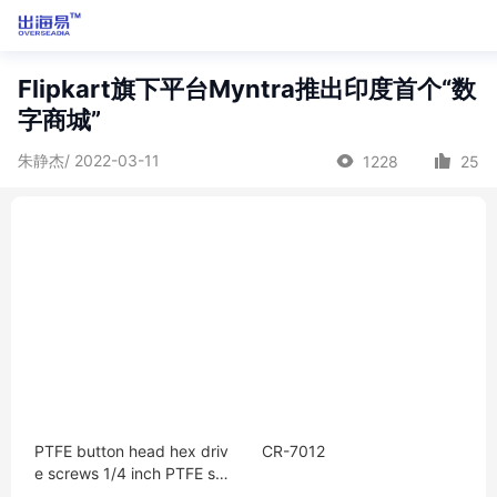
Flipkart旗下平台Myntra推出印度首个“数
字商城”
朱静杰/ 2022-03-11
1228
25
PTFE button head hex driv
CR-7012
e screws 1/4 inch PTFE scr
ew pure PTFE screw