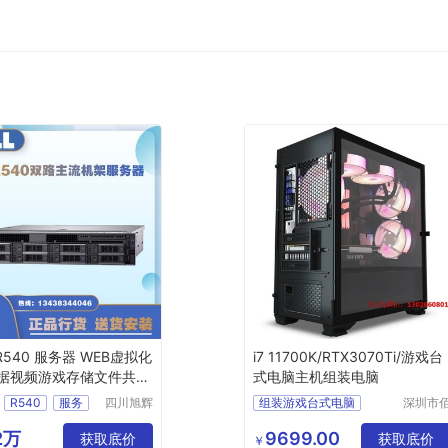
 R540 服务器 WEB虚拟化
i7 11700K/RTX3070Ti/游戏台
数据视频游戏存储文件共享
式电脑主机组装电脑
R540
服务
四川旭辉
组装游戏台式电脑
深圳市
星创科技
特尚达
WEB虚拟
组装直播电脑主机
有限公司
技有限
2万
9699.00
数据视频游戏
获取底价
组装电脑配置清单
获取底价
￥