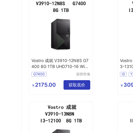
Vostro 成就 V3910-12N8S G7
Vostr
400 8G 1TB UHD710-16 WiFi
3-131
6电脑主机
4 Wi
G7400
深圳市海
I3
1
东清电子
有限公司
2175.00
30
获取底价
￥
￥