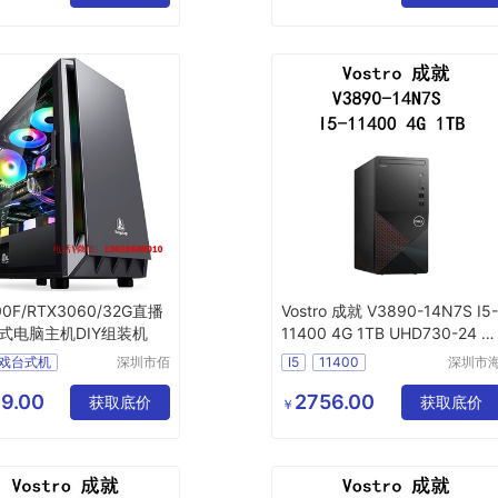
司
件共享主机
700F/RTX3060/32G直播
Vostro 成就 V3890-14N7S I5
式电脑主机DIY组装机
11400 4G 1TB UHD730-24 电
脑主机可议价
戏台式机
深圳市佰
I5
11400
深圳市
特尚达科
东清电
式电脑
技有限公
有限公
9.00
2756.00
机DIY组装机
获取底价
获取底价
￥
司