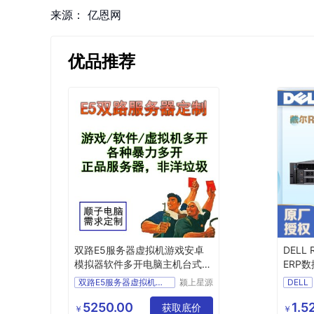
来源：
亿恩网
优品推荐
双路E5服务器虚拟机游戏安卓
DELL
模拟器软件多开电脑主机台式机
ERP
工作站
主机
双路E5服务器虚拟机游戏
颍上星源
DELL
科技发展
服务器
有限公司
5250.00
1.5
获取底价
ERP
￥
￥