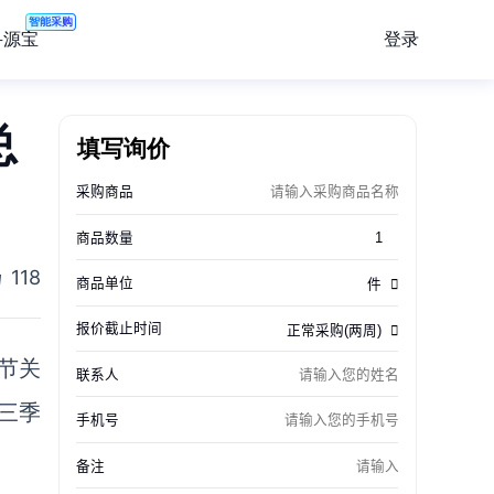
智能采购
登录
寻源宝
总
填写询价
118
恩节关
第三季