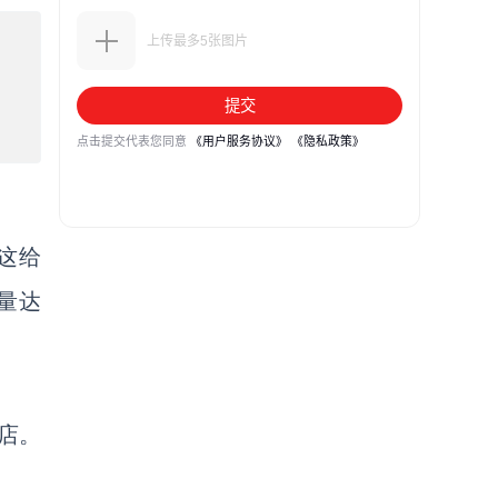
这给
量达
门店。