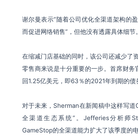
谢尔曼表示
“随着
公司
优化全渠道架构的
而促进网络销售
”，但他没有透露具体细节
在缩减门店基础的同时，该公司还
减少
了
零售商来说是
十分
重要的一步。
首席财务
回1.25亿美元，即63％的2021年到期的
对于未来，
Sherman在新闻稿中这样写道Ga
全渠道生态系统”。Jefferies分析师S
GameStop的全渠道能力扩大了该季度的