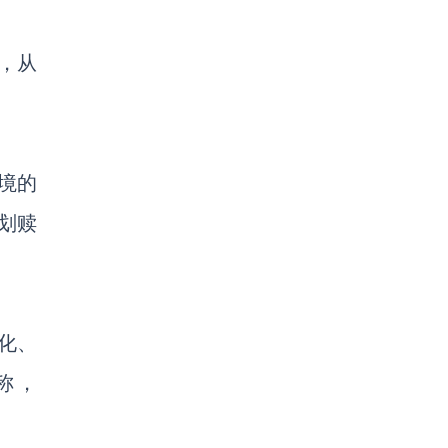
，
从
境的
划赎
化、
中称，