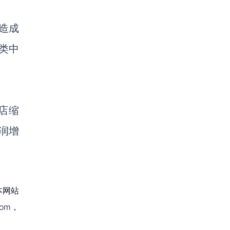
商造成
品类中
门店缩
润增
本网站
om，