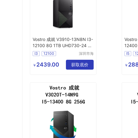
Vostro 成就 V3910-13N8N I3-
Vostr
12100 8G 1TB UHD730-24 Wi
12400
Fi6电脑主机
脑主机
I3
12100
深圳市海
I5
1
东清电子
有限公司
2439.00
288
获取底价
￥
￥