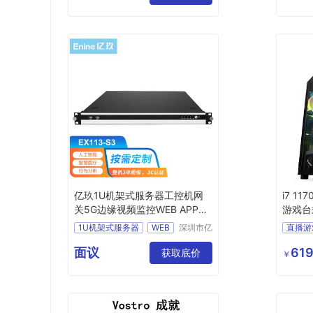
存储文
亿玖1U机架式服务器工控机网
i7 11
关5G边缘视频监控WEB APP游
游戏台
戏虚拟机双网口小主机EX113-S
1U机架式服务器
WEB
深圳市亿
直播游
3 E3-1220V5 4核4线程 主频：
时空科技
APP游戏虚拟机
游戏台
有限公司
3.0GHz 8GNVME 1TB M.2 SS
面议
619
获取底价
电脑主
￥
D