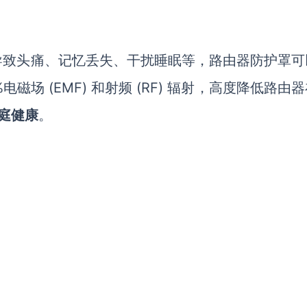
导致头痛、记忆丢失、
干扰睡眠
等
，
路由器防护罩可
%电磁场 (EMF) 和射频 (RF) 辐射
，
高度降低路由器
庭健康
。