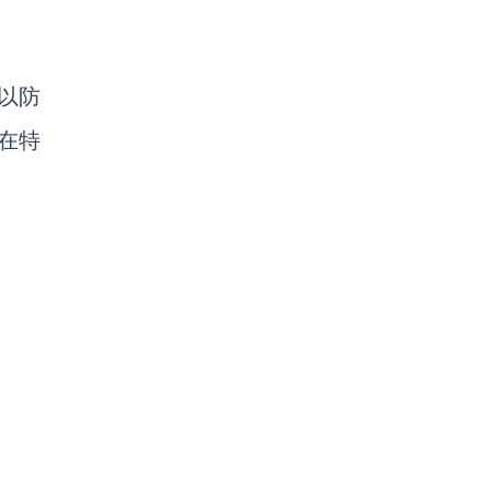
以防
在特