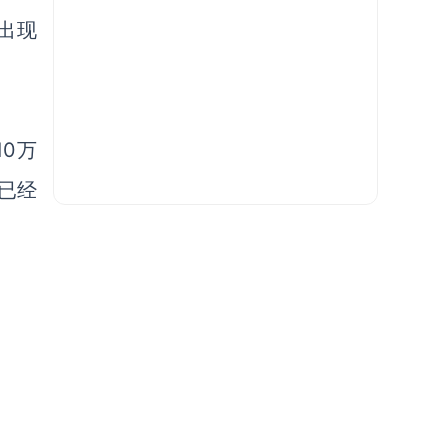
出现
了10万
品已经