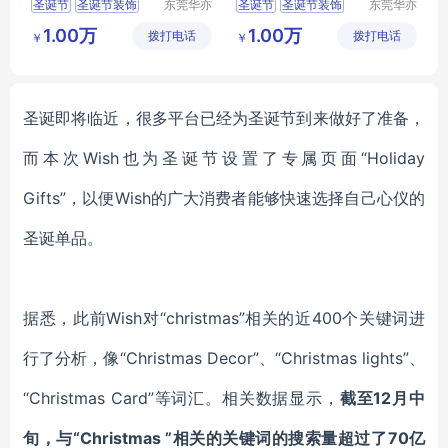
圣诞节
圣诞节装饰
东莞华亦
圣诞节
圣诞节装饰
东莞华亦
彩景观工
彩景观工
圣诞节节日布置
圣诞节节日布置
1.00万
1.00万
拨打电话
艺有限公
拨打电话
艺有限公
￥
￥
大型圣诞树定制
大型圣诞树定制
司
司
圣诞节氛围装饰
圣诞节氛围装饰
圣诞即将临近，很多平台已经为圣诞节到来做好了准备，
而本次
Wish也为圣诞节设置了专属页面
“Holiday
Gifts”
，以便
Wish的广大消费者能够快速选择自己心仪的
圣诞单品。
据悉，此前
Wish对
“christmas”
相关的近
400个关键词进
行了分析，像
“Christmas Decor”、“Christmas lights”
、
“Christmas
Card
”
等词汇。相关数据显示，
截至
12月中
旬，与
“Christmas ”
相关的关键词的搜索量超过了
70亿