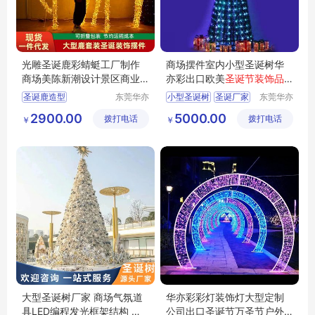
光雕圣诞鹿彩蜻蜓工厂制作
商场摆件室内小型圣诞树华
商场美陈新潮设计景区商业
亦彩出口欧美
圣诞节装饰品
氛围摆件装饰
造型彩灯灯饰
圣诞鹿造型
东莞华亦
小型圣诞树
圣诞厂家
东莞华亦
彩景观工
彩景观工
圣诞节装饰
圣诞树定制
2900.00
5000.00
拨打电话
艺有限公
拨打电话
艺有限公
￥
￥
圣诞节节日布置
圣诞装饰品
司
司
大型圣诞鹿定制
圣诞树出口
圣诞节氛围装饰
大型圣诞树厂家 商场气氛道
华亦彩彩灯装饰灯大型定制
具LED编程发光框架结构 节
公司出口圣诞节万圣节户外