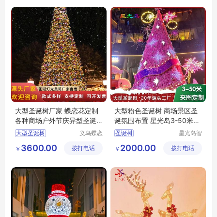
东莞圣诞树厂
大型圣诞树厂家 蝶恋花定制
大型粉色圣诞树 商场景区圣
各种商场户外节庆异型圣诞
诞氛围布置 星光岛3-50米工
活动装饰道具
厂定制
大型圣诞树
义乌蝶恋
圣诞树
星光岛智
花文化艺
能科技
圣诞树厂家
圣诞道具
3600.00
2000.00
拨打电话
术有限公
拨打电话
（临沂）
￥
￥
节庆活动装饰
司
有限公司