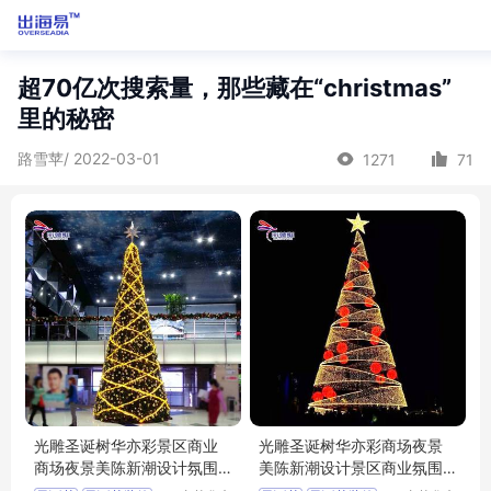
超70亿次搜索量，那些藏在“christmas”
里的秘密
路雪苹/ 2022-03-01
1271
71
光雕圣诞树华亦彩景区商业
光雕圣诞树华亦彩商场夜景
商场夜景美陈新潮设计氛围
美陈新潮设计景区商业氛围
源头厂家出口
摆件装饰