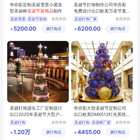
华亦彩定制圣诞雪景小屋造
圣诞节灯饰制作公司华亦彩
型圣诞树
圣诞节装饰品
制作
免费设计出口欧美万圣节复
活节装饰灯
圣诞雪屋
圣诞节装饰
东莞华亦
圣诞灯饰厂家
东莞华亦
彩景观工
彩景观工
圣诞树
圣诞装饰
圣诞节彩灯
圣诞灯饰
5200.00
6200.00
拨打电话
艺有限公
拨打电话
艺有限公
￥
￥
圣诞灯饰
圣诞工厂
圣诞节装饰
司
司
圣诞灯饰源头工厂定制设计
华亦彩大型圣诞节定制公司
出口2025年圣诞节大型户外
出口欧美DMX512灯光系统彩
圣诞树彩灯
灯圣诞树
圣诞灯饰
东莞华亦
圣诞灯饰
圣诞树厂家
东莞华亦
彩景观工
彩景观工
圣诞节装饰灯
圣诞装饰品
1.20万
4455.00
拨打电话
艺有限公
拨打电话
艺有限公
￥
￥
圣诞树源头工厂
大型圣诞树
司
司
圣诞树定制出口
万圣节灯饰