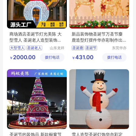
商场酒店圣诞节灯光美陈 大
新品装饰物圣诞节万圣节麋
型雪人 圣诞老人造型装饰道
鹿造型灯摆件华亦彩制作出
具定制
口欧美装饰品
大型雪人
圣诞老人
山东龙祥
圣诞鹿
圣诞节
东莞华亦
景观艺术
彩景观工
圣诞灯饰
圣诞摆件
2000.00
431.00
拨打电话
有限公司
拨打电话
艺有限公
￥
￥
万圣节灯饰
司
圣诞节的装饰品 新款橱窗节
雪人造型圣诞灯饰华亦彩定