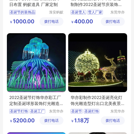
日布置 蚂蚁道具 厂家定制
制制作2022圣诞节庆装饰品
折叠老人
圣诞节的装饰品
淮安蚂蚁
圣诞雪人
雪人厂家
东莞华亦
道具设计
彩景观工
圣诞节装饰
圣诞老人
1000.00
400.00
拨打电话
制作有限
拨打电话
艺有限公
￥
￥
折叠雪人
公司
司
2022圣诞节灯饰华亦彩工厂
华亦彩制作2022圣诞亮化灯
定制圣诞球形装饰灯光雕造
饰光雕造型灯出口北美夜景
型灯led彩灯
彩灯装饰
圣诞节灯饰
圣诞工厂
东莞华亦
圣诞节
圣诞灯饰
东莞华亦
彩景观工
彩景观工
圣诞灯饰
圣诞树定制
圣诞节装饰品
5200.00
1.18万
拨打电话
艺有限公
拨打电话
艺有限公
￥
￥
圣诞节装饰品
圣诞彩灯
圣诞灯出口
司
司