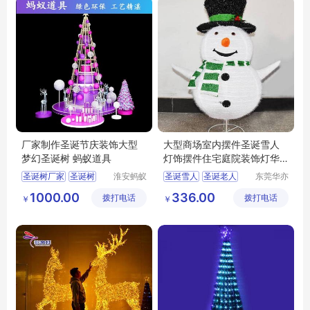
厂家制作圣诞节庆装饰大型
大型商场室内摆件圣诞雪人
梦幻圣诞树 蚂蚁道具
灯饰摆件住宅庭院装饰灯华
亦彩出口欧美
圣诞树厂家
圣诞树
淮安蚂蚁
圣诞雪人
圣诞老人
东莞华亦
道具设计
彩景观工
圣诞装饰品
布艺雪人
1000.00
336.00
拨打电话
制作有限
拨打电话
艺有限公
￥
￥
卡通雪人
公司
司